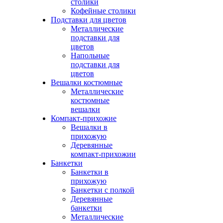
столики
Кофейные столики
Подставки для цветов
Металлические
подставки для
цветов
Напольные
подставки для
цветов
Вешалки костюмные
Металлические
костюмные
вешалки
Компакт-прихожие
Вешалки в
прихожую
Деревянные
компакт-прихожии
Банкетки
Банкетки в
прихожую
Банкетки с полкой
Деревянные
банкетки
Металлические