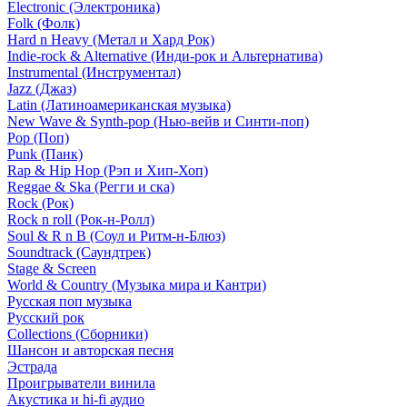
Electronic (Электроника)
Folk (Фолк)
Hard n Heavy (Метал и Хард Рок)
Indie-rock & Alternative (Инди-рок и Альтернатива)
Instrumental (Инструментал)
Jazz (Джаз)
Latin (Латиноамериканская музыка)
New Wave & Synth-pop (Нью-вейв и Синти-поп)
Pop (Поп)
Punk (Панк)
Rap & Hip Hop (Рэп и Хип-Хоп)
Reggae & Ska (Регги и ска)
Rock (Рок)
Rock n roll (Рок-н-Ролл)
Soul & R n B (Соул и Ритм-н-Блюз)
Soundtrack (Саундтрек)
Stage & Screen
World & Country (Музыка мира и Кантри)
Русская поп музыка
Русский рок
Сollections (Сборники)
Шансон и авторская песня
Эстрада
Проигрыватели винила
Акустика и hi-fi аудио