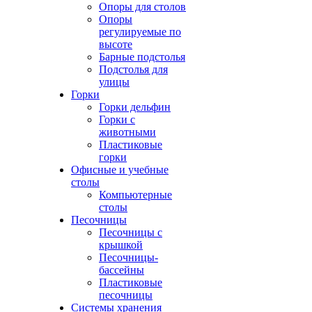
Опоры для столов
Опоры
регулируемые по
высоте
Барные подстолья
Подстолья для
улицы
Горки
Горки дельфин
Горки с
животными
Пластиковые
горки
Офисные и учебные
столы
Компьютерные
столы
Песочницы
Песочницы с
крышкой
Песочницы-
бассейны
Пластиковые
песочницы
Системы хранения