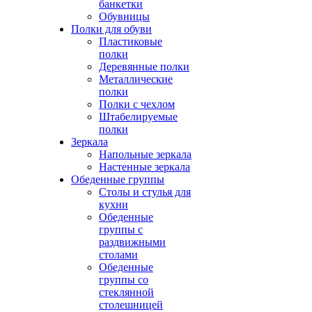
банкетки
Обувницы
Полки для обуви
Пластиковые
полки
Деревянные полки
Металлические
полки
Полки с чехлом
Штабелируемые
полки
Зеркала
Напольные зеркала
Настенные зеркала
Обеденные группы
Столы и стулья для
кухни
Обеденные
группы с
раздвижными
столами
Обеденные
группы со
стеклянной
столешницей