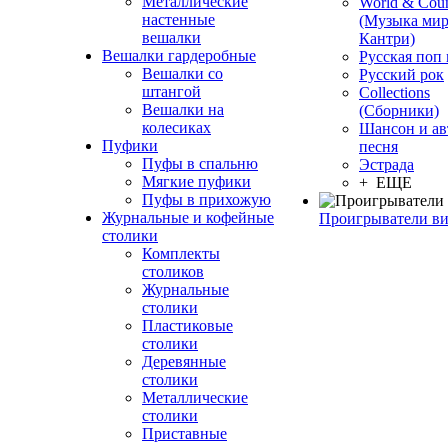
Металлические
World & Coun
настенные
(Музыка мир
вешалки
Кантри)
Вешалки гардеробные
Русская поп
Вешалки со
Русский рок
штангой
Сollections
Вешалки на
(Сборники)
колесиках
Шансон и ав
Пуфики
песня
Пуфы в спальню
Эстрада
Мягкие пуфики
+ ЕЩЕ
Пуфы в прихожую
Журнальные и кофейные
Проигрыватели в
столики
Комплекты
столиков
Журнальные
столики
Пластиковые
столики
Деревянные
столики
Металлические
столики
Приставные