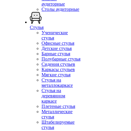
аудиторные
Столы аудиторные
Стулья
Ученические
стулья
Офисные стулья
Детские стулья
Барные стулья
Полубарные стулья
Сидения стульев
Каркасы стульев
Мягкие стулья
Стулья на
металлокаркасе
Стулья на
деревянном
каркасе
Плетеные стулья
Металлические
стулья
Штабелируемые
стулья