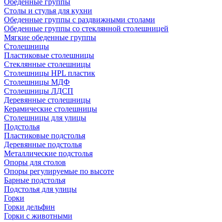
Обеденные группы
Столы и стулья для кухни
Обеденные группы с раздвижными столами
Обеденные группы со стеклянной столешницей
Мягкие обеденные группы
Столешницы
Пластиковые столешницы
Стеклянные столешницы
Столешницы HPL пластик
Столешницы МДФ
Столешницы ЛДСП
Деревянные столешницы
Керамические столешницы
Столешницы для улицы
Подстолья
Пластиковые подстолья
Деревянные подстолья
Металлические подстолья
Опоры для столов
Опоры регулируемые по высоте
Барные подстолья
Подстолья для улицы
Горки
Горки дельфин
Горки с животными