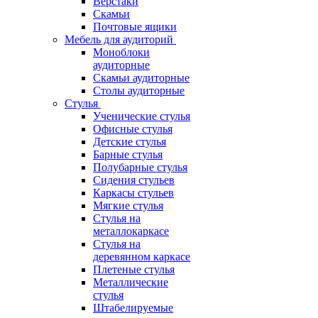
Верстаки
Скамьи
Почтовые ящики
Мебель для аудиторий
Моноблоки
аудиторные
Скамьи аудиторные
Столы аудиторные
Стулья
Ученические стулья
Офисные стулья
Детские стулья
Барные стулья
Полубарные стулья
Сидения стульев
Каркасы стульев
Мягкие стулья
Стулья на
металлокаркасе
Стулья на
деревянном каркасе
Плетеные стулья
Металлические
стулья
Штабелируемые