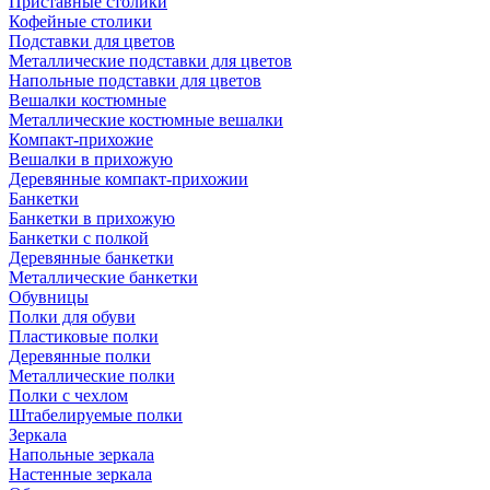
Приставные столики
Кофейные столики
Подставки для цветов
Металлические подставки для цветов
Напольные подставки для цветов
Вешалки костюмные
Металлические костюмные вешалки
Компакт-прихожие
Вешалки в прихожую
Деревянные компакт-прихожии
Банкетки
Банкетки в прихожую
Банкетки с полкой
Деревянные банкетки
Металлические банкетки
Обувницы
Полки для обуви
Пластиковые полки
Деревянные полки
Металлические полки
Полки с чехлом
Штабелируемые полки
Зеркала
Напольные зеркала
Настенные зеркала