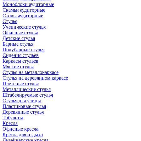
Моноблоки аудиторные
Скамьи аудиторные
Столы аудиторные
Стулья
Ученические стулья
Офисные стулья
Детские стулья
Барные стулья
Полубарные стулья
Сидения стульев
Каркасы стульев
Мягкие стулья
Стулья на металлокаркасе
Стулья на деревянном каркасе
Плетеные стулья
Металлические стулья
Штабелируемые стулья
Стулья для улицы
Пластиковые стулья
Деревянные стулья
Табуреты
Кресла
Офисные кресла
Кресла для отдыха
Дизайнерские кресла