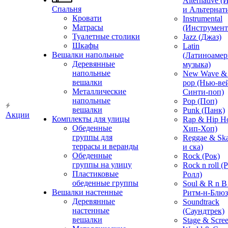
Alternative 
Спальня
и Альтернат
Кровати
Instrumental
Матрасы
(Инструмент
Туалетные столики
Jazz (Джаз)
Шкафы
Latin
Вешалки напольные
(Латиноамер
Деревянные
музыка)
напольные
New Wave & 
вешалки
pop (Нью-ве
Металлические
Синти-поп)
напольные
Pop (Поп)
вешалки
Punk (Панк)
Акции
Комплекты для улицы
Rap & Hip H
Обеденные
Хип-Хоп)
группы для
Reggae & Ska
террасы и веранды
и ска)
Обеденные
Rock (Рок)
группы на улицу
Rock n roll (
Пластиковые
Ролл)
обеденные группы
Soul & R n B
Вешалки настенные
Ритм-н-Блюз
Деревянные
Soundtrack
настенные
(Саундтрек)
вешалки
Stage & Scre