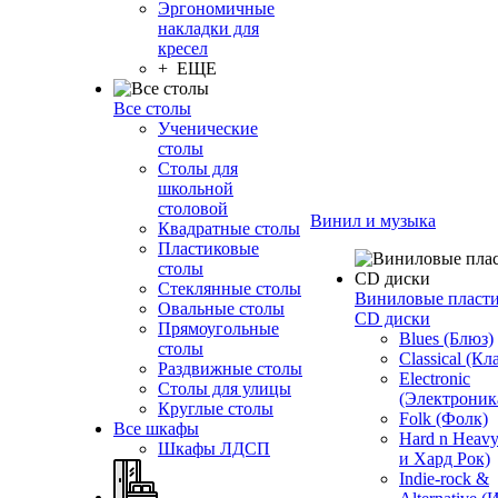
Эргономичные
накладки для
кресел
+ ЕЩЕ
Все столы
Ученические
столы
Столы для
школьной
столовой
Винил и музыка
Квадратные столы
Пластиковые
столы
Стеклянные столы
Виниловые пласт
Овальные столы
CD диски
Прямоугольные
Blues (Блюз)
столы
Classical (Кл
Раздвижные столы
Electronic
Столы для улицы
(Электроник
Круглые столы
Folk (Фолк)
Все шкафы
Hard n Heav
Шкафы ЛДСП
и Хард Рок)
Indie-rock &