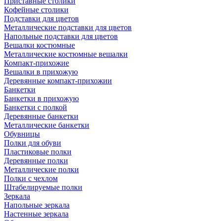
Приставные столики
Кофейные столики
Подставки для цветов
Металлические подставки для цветов
Напольные подставки для цветов
Вешалки костюмные
Металлические костюмные вешалки
Компакт-прихожие
Вешалки в прихожую
Деревянные компакт-прихожии
Банкетки
Банкетки в прихожую
Банкетки с полкой
Деревянные банкетки
Металлические банкетки
Обувницы
Полки для обуви
Пластиковые полки
Деревянные полки
Металлические полки
Полки с чехлом
Штабелируемые полки
Зеркала
Напольные зеркала
Настенные зеркала