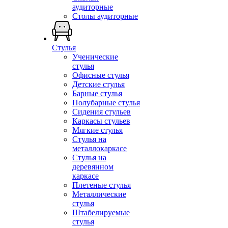
аудиторные
Столы аудиторные
Стулья
Ученические
стулья
Офисные стулья
Детские стулья
Барные стулья
Полубарные стулья
Сидения стульев
Каркасы стульев
Мягкие стулья
Стулья на
металлокаркасе
Стулья на
деревянном
каркасе
Плетеные стулья
Металлические
стулья
Штабелируемые
стулья