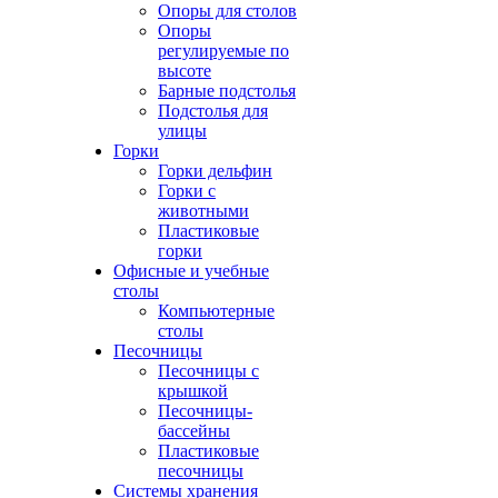
Опоры для столов
Опоры
регулируемые по
высоте
Барные подстолья
Подстолья для
улицы
Горки
Горки дельфин
Горки с
животными
Пластиковые
горки
Офисные и учебные
столы
Компьютерные
столы
Песочницы
Песочницы с
крышкой
Песочницы-
бассейны
Пластиковые
песочницы
Системы хранения