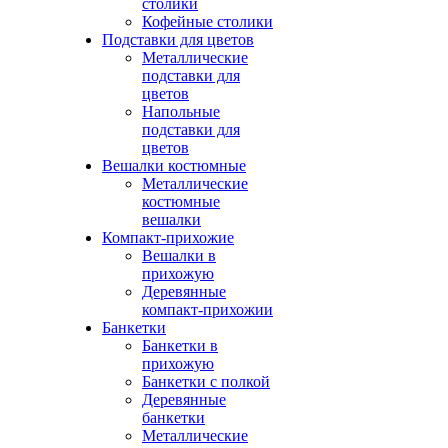
столики
Кофейные столики
Подставки для цветов
Металлические
подставки для
цветов
Напольные
подставки для
цветов
Вешалки костюмные
Металлические
костюмные
вешалки
Компакт-прихожие
Вешалки в
прихожую
Деревянные
компакт-прихожии
Банкетки
Банкетки в
прихожую
Банкетки с полкой
Деревянные
банкетки
Металлические