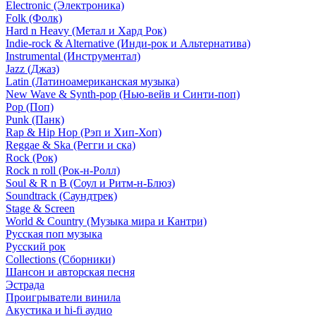
Electronic (Электроника)
Folk (Фолк)
Hard n Heavy (Метал и Хард Рок)
Indie-rock & Alternative (Инди-рок и Альтернатива)
Instrumental (Инструментал)
Jazz (Джаз)
Latin (Латиноамериканская музыка)
New Wave & Synth-pop (Нью-вейв и Синти-поп)
Pop (Поп)
Punk (Панк)
Rap & Hip Hop (Рэп и Хип-Хоп)
Reggae & Ska (Регги и ска)
Rock (Рок)
Rock n roll (Рок-н-Ролл)
Soul & R n B (Соул и Ритм-н-Блюз)
Soundtrack (Саундтрек)
Stage & Screen
World & Country (Музыка мира и Кантри)
Русская поп музыка
Русский рок
Сollections (Сборники)
Шансон и авторская песня
Эстрада
Проигрыватели винила
Акустика и hi-fi аудио