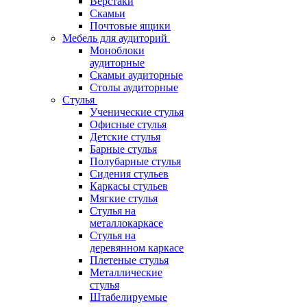
Верстаки
Скамьи
Почтовые ящики
Мебель для аудиторий
Моноблоки
аудиторные
Скамьи аудиторные
Столы аудиторные
Стулья
Ученические стулья
Офисные стулья
Детские стулья
Барные стулья
Полубарные стулья
Сидения стульев
Каркасы стульев
Мягкие стулья
Стулья на
металлокаркасе
Стулья на
деревянном каркасе
Плетеные стулья
Металлические
стулья
Штабелируемые