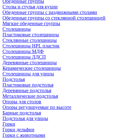
Обеденные группы
Столы и стулья для кухни
Обеденные группы с раздвижными столами
Обеденные группы со стеклянной столешницей
Мягкие обеденные группы
Столешницы
Пластиковые столешницы
Стеклянные столешницы
Столешницы HPL пластик
Столешницы МДФ
Столешницы ЛДСП
Деревянные столешницы
Керамические столешницы
Столешницы для улицы
Подстолья
Пластиковые подстолья
Деревянные подстолья
Металлические подстолья
Опоры для столов
Опоры регулируемые по высоте
Барные подстолья
Подстолья для улицы
Горки
Горки дельфин
Горки с животными