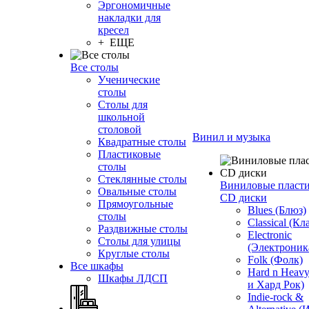
Эргономичные
накладки для
кресел
+ ЕЩЕ
Все столы
Ученические
столы
Столы для
школьной
столовой
Винил и музыка
Квадратные столы
Пластиковые
столы
Стеклянные столы
Виниловые пласт
Овальные столы
CD диски
Прямоугольные
Blues (Блюз)
столы
Classical (Кл
Раздвижные столы
Electronic
Столы для улицы
(Электроник
Круглые столы
Folk (Фолк)
Все шкафы
Hard n Heav
Шкафы ЛДСП
и Хард Рок)
Indie-rock &