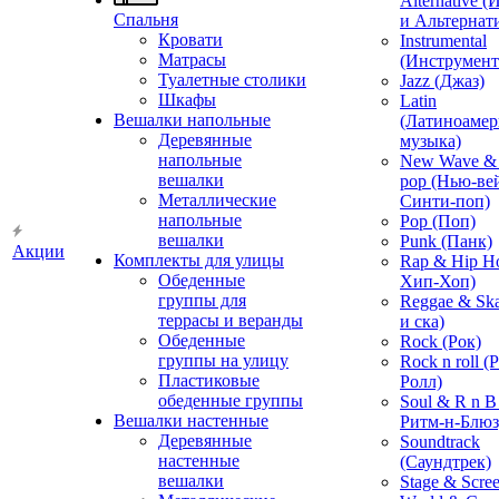
Alternative 
Спальня
и Альтернат
Кровати
Instrumental
Матрасы
(Инструмент
Туалетные столики
Jazz (Джаз)
Шкафы
Latin
Вешалки напольные
(Латиноамер
Деревянные
музыка)
напольные
New Wave & 
вешалки
pop (Нью-ве
Металлические
Синти-поп)
напольные
Pop (Поп)
вешалки
Punk (Панк)
Акции
Комплекты для улицы
Rap & Hip H
Обеденные
Хип-Хоп)
группы для
Reggae & Ska
террасы и веранды
и ска)
Обеденные
Rock (Рок)
группы на улицу
Rock n roll (
Пластиковые
Ролл)
обеденные группы
Soul & R n B
Вешалки настенные
Ритм-н-Блюз
Деревянные
Soundtrack
настенные
(Саундтрек)
вешалки
Stage & Scre