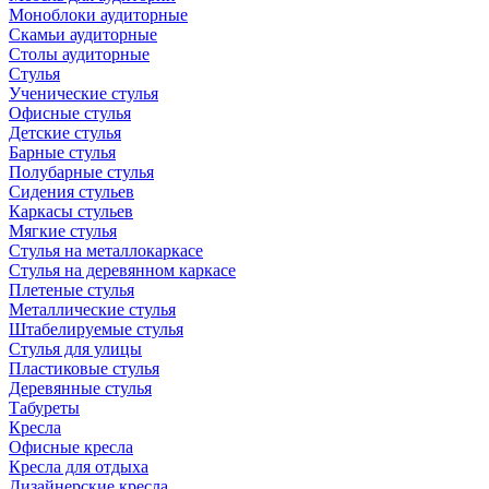
Моноблоки аудиторные
Скамьи аудиторные
Столы аудиторные
Стулья
Ученические стулья
Офисные стулья
Детские стулья
Барные стулья
Полубарные стулья
Сидения стульев
Каркасы стульев
Мягкие стулья
Стулья на металлокаркасе
Стулья на деревянном каркасе
Плетеные стулья
Металлические стулья
Штабелируемые стулья
Стулья для улицы
Пластиковые стулья
Деревянные стулья
Табуреты
Кресла
Офисные кресла
Кресла для отдыха
Дизайнерские кресла