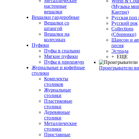
Металлические
World & Coun
настенные
(Музыка мир
вешалки
Кантри)
Вешалки гардеробные
Русская поп
Вешалки со
Русский рок
штангой
Сollections
Вешалки на
(Сборники)
колесиках
Шансон и ав
Пуфики
песня
Пуфы в спальню
Эстрада
Мягкие пуфики
+ ЕЩЕ
Пуфы в прихожую
Журнальные и кофейные
Проигрыватели в
столики
Комплекты
столиков
Журнальные
столики
Пластиковые
столики
Деревянные
столики
Металлические
столики
Приставные