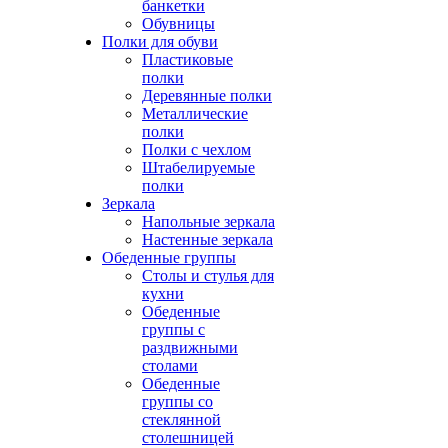
банкетки
Обувницы
Полки для обуви
Пластиковые
полки
Деревянные полки
Металлические
полки
Полки с чехлом
Штабелируемые
полки
Зеркала
Напольные зеркала
Настенные зеркала
Обеденные группы
Столы и стулья для
кухни
Обеденные
группы с
раздвижными
столами
Обеденные
группы со
стеклянной
столешницей