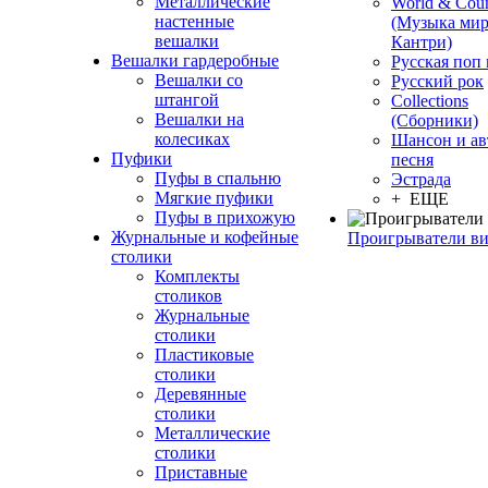
Металлические
World & Coun
настенные
(Музыка мир
вешалки
Кантри)
Вешалки гардеробные
Русская поп
Вешалки со
Русский рок
штангой
Сollections
Вешалки на
(Сборники)
колесиках
Шансон и ав
Пуфики
песня
Пуфы в спальню
Эстрада
Мягкие пуфики
+ ЕЩЕ
Пуфы в прихожую
Журнальные и кофейные
Проигрыватели в
столики
Комплекты
столиков
Журнальные
столики
Пластиковые
столики
Деревянные
столики
Металлические
столики
Приставные