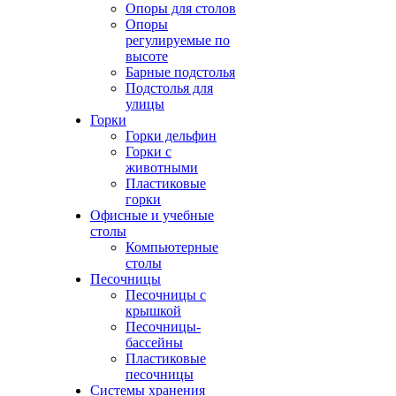
Опоры для столов
Опоры
регулируемые по
высоте
Барные подстолья
Подстолья для
улицы
Горки
Горки дельфин
Горки с
животными
Пластиковые
горки
Офисные и учебные
столы
Компьютерные
столы
Песочницы
Песочницы с
крышкой
Песочницы-
бассейны
Пластиковые
песочницы
Системы хранения