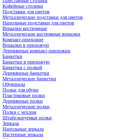
Приставные столики
Кофейные столики
Подставки для цветов
Металлические подставки для цветов
Напольные подставки для цветов
Вешалки костюмные
Металлические костюмные вешалки
Компакт-прихожие
Вешалки в прихожую
Деревянные компакт-прихожии
Банкетки
Банкетки в прихожую
Банкетки с полкой
Деревянные банкетки
Металлические банкетки
Обувницы
Полки для обуви
Пластиковые полки
Деревянные полки
Металлические полки
Полки с чехлом
Штабелируемые полки
Зеркала
Напольные зеркала
Настенные зеркала