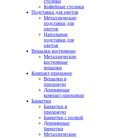
столики
Кофейные столики
Подставки для цветов
Металлические
подставки для
цветов
Напольные
подставки для
цветов
Вешалки костюмные
Металлические
костюмные
вешалки
Компакт-прихожие
Вешалки в
прихожую
Деревянные
компакт-прихожии
Банкетки
Банкетки в
прихожую
Банкетки с полкой
Деревянные
банкетки
Металлические