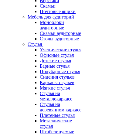
Верстаки
Скамьи
Почтовые ящики
Мебель для аудиторий
Моноблоки
аудиторные
Скамьи аудиторные
Столы аудиторные
Стулья
Ученические стулья
Офисные стулья
Детские стулья
Барные стулья
Полубарные стулья
Сидения стульев
Каркасы стульев
Мягкие стулья
Стулья на
металлокаркасе
Стулья на
деревянном каркасе
Плетеные стулья
Металлические
стулья
Штабелируемые