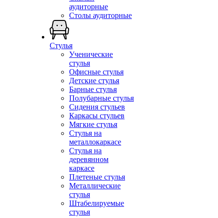
аудиторные
Столы аудиторные
Стулья
Ученические
стулья
Офисные стулья
Детские стулья
Барные стулья
Полубарные стулья
Сидения стульев
Каркасы стульев
Мягкие стулья
Стулья на
металлокаркасе
Стулья на
деревянном
каркасе
Плетеные стулья
Металлические
стулья
Штабелируемые
стулья