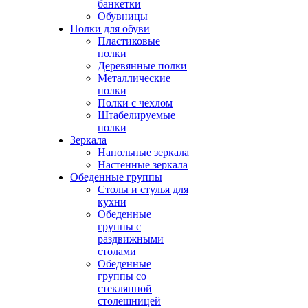
банкетки
Обувницы
Полки для обуви
Пластиковые
полки
Деревянные полки
Металлические
полки
Полки с чехлом
Штабелируемые
полки
Зеркала
Напольные зеркала
Настенные зеркала
Обеденные группы
Столы и стулья для
кухни
Обеденные
группы с
раздвижными
столами
Обеденные
группы со
стеклянной
столешницей