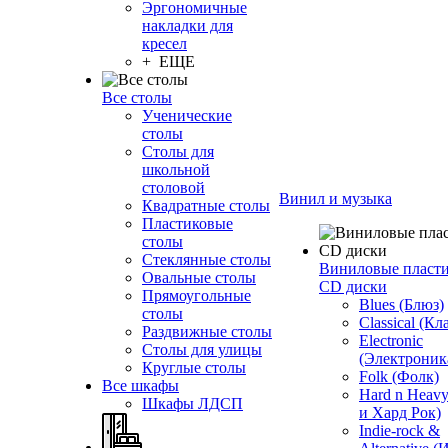
Эргономичные
накладки для
кресел
+ ЕЩЕ
Все столы
Ученические
столы
Столы для
школьной
столовой
Винил и музыка
Квадратные столы
Пластиковые
столы
Стеклянные столы
Виниловые пласт
Овальные столы
CD диски
Прямоугольные
Blues (Блюз)
столы
Classical (Кл
Раздвижные столы
Electronic
Столы для улицы
(Электроник
Круглые столы
Folk (Фолк)
Все шкафы
Hard n Heav
Шкафы ЛДСП
и Хард Рок)
Indie-rock &