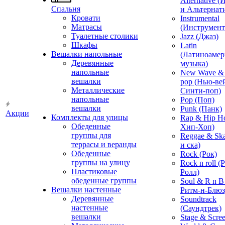
Alternative 
Спальня
и Альтернат
Кровати
Instrumental
Матрасы
(Инструмент
Туалетные столики
Jazz (Джаз)
Шкафы
Latin
Вешалки напольные
(Латиноамер
Деревянные
музыка)
напольные
New Wave & 
вешалки
pop (Нью-ве
Металлические
Синти-поп)
напольные
Pop (Поп)
вешалки
Punk (Панк)
Акции
Комплекты для улицы
Rap & Hip H
Обеденные
Хип-Хоп)
группы для
Reggae & Ska
террасы и веранды
и ска)
Обеденные
Rock (Рок)
группы на улицу
Rock n roll (
Пластиковые
Ролл)
обеденные группы
Soul & R n B
Вешалки настенные
Ритм-н-Блюз
Деревянные
Soundtrack
настенные
(Саундтрек)
вешалки
Stage & Scre