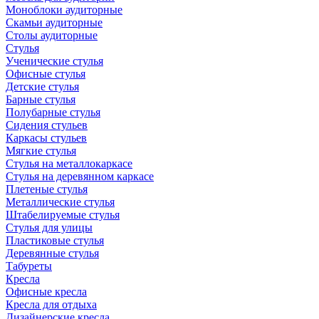
Моноблоки аудиторные
Скамьи аудиторные
Столы аудиторные
Стулья
Ученические стулья
Офисные стулья
Детские стулья
Барные стулья
Полубарные стулья
Сидения стульев
Каркасы стульев
Мягкие стулья
Стулья на металлокаркасе
Стулья на деревянном каркасе
Плетеные стулья
Металлические стулья
Штабелируемые стулья
Стулья для улицы
Пластиковые стулья
Деревянные стулья
Табуреты
Кресла
Офисные кресла
Кресла для отдыха
Дизайнерские кресла