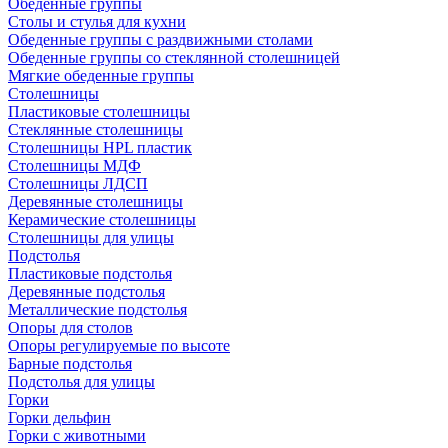
Обеденные группы
Столы и стулья для кухни
Обеденные группы с раздвижными столами
Обеденные группы со стеклянной столешницей
Мягкие обеденные группы
Столешницы
Пластиковые столешницы
Стеклянные столешницы
Столешницы HPL пластик
Столешницы МДФ
Столешницы ЛДСП
Деревянные столешницы
Керамические столешницы
Столешницы для улицы
Подстолья
Пластиковые подстолья
Деревянные подстолья
Металлические подстолья
Опоры для столов
Опоры регулируемые по высоте
Барные подстолья
Подстолья для улицы
Горки
Горки дельфин
Горки с животными