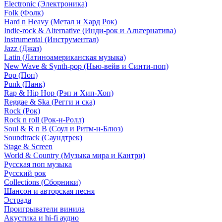
Electronic (Электроника)
Folk (Фолк)
Hard n Heavy (Метал и Хард Рок)
Indie-rock & Alternative (Инди-рок и Альтернатива)
Instrumental (Инструментал)
Jazz (Джаз)
Latin (Латиноамериканская музыка)
New Wave & Synth-pop (Нью-вейв и Синти-поп)
Pop (Поп)
Punk (Панк)
Rap & Hip Hop (Рэп и Хип-Хоп)
Reggae & Ska (Регги и ска)
Rock (Рок)
Rock n roll (Рок-н-Ролл)
Soul & R n B (Соул и Ритм-н-Блюз)
Soundtrack (Саундтрек)
Stage & Screen
World & Country (Музыка мира и Кантри)
Русская поп музыка
Русский рок
Сollections (Сборники)
Шансон и авторская песня
Эстрада
Проигрыватели винила
Акустика и hi-fi аудио