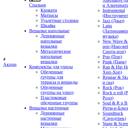
Alternative 
Спальня
и Альтернат
Кровати
Instrumental
Матрасы
(Инструмент
Туалетные столики
Jazz (Джаз)
Шкафы
Latin
Вешалки напольные
(Латиноамер
Деревянные
музыка)
напольные
New Wave & 
вешалки
pop (Нью-ве
Металлические
Синти-поп)
напольные
Pop (Поп)
вешалки
Punk (Панк)
Акции
Комплекты для улицы
Rap & Hip H
Обеденные
Хип-Хоп)
группы для
Reggae & Ska
террасы и веранды
и ска)
Обеденные
Rock (Рок)
группы на улицу
Rock n roll (
Пластиковые
Ролл)
обеденные группы
Soul & R n B
Вешалки настенные
Ритм-н-Блюз
Деревянные
Soundtrack
настенные
(Саундтрек)
вешалки
Stage & Scre