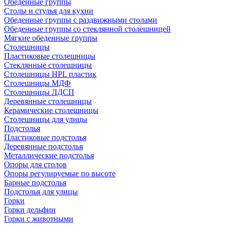
Обеденные группы
Столы и стулья для кухни
Обеденные группы с раздвижными столами
Обеденные группы со стеклянной столешницей
Мягкие обеденные группы
Столешницы
Пластиковые столешницы
Стеклянные столешницы
Столешницы HPL пластик
Столешницы МДФ
Столешницы ЛДСП
Деревянные столешницы
Керамические столешницы
Столешницы для улицы
Подстолья
Пластиковые подстолья
Деревянные подстолья
Металлические подстолья
Опоры для столов
Опоры регулируемые по высоте
Барные подстолья
Подстолья для улицы
Горки
Горки дельфин
Горки с животными