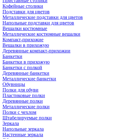
Приставные столики
Кофейные столики
Подставки для цветов
Металлические подставки для цветов
Напольные подставки для цветов
Вешалки костюмные
Металлические костюмные вешалки
Компакт-прихожие
Вешалки в прихожую
Деревянные компакт-прихожии
Банкетки
Банкетки в прихожую
Банкетки с полкой
Деревянные банкетки
Металлические банкетки
Обувницы
Полки для обуви
Пластиковые полки
Деревянные полки
Металлические полки
Полки с чехлом
Штабелируемые полки
Зеркала
Напольные зеркала
Настенные зеркала