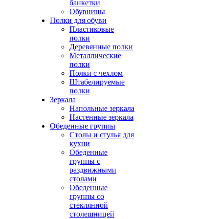
банкетки
Обувницы
Полки для обуви
Пластиковые
полки
Деревянные полки
Металлические
полки
Полки с чехлом
Штабелируемые
полки
Зеркала
Напольные зеркала
Настенные зеркала
Обеденные группы
Столы и стулья для
кухни
Обеденные
группы с
раздвижными
столами
Обеденные
группы со
стеклянной
столешницей