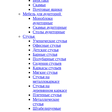
Верстаки
Скамьи
Почтовые ящики
Мебель для аудиторий
Моноблоки
аудиторные
Скамьи аудиторные
Столы аудиторные
Стулья
Ученические стулья
Офисные стулья
Детские стулья
Барные стулья
Полубарные стулья
Сидения стульев
Каркасы стульев
Мягкие стулья
Стулья на
металлокаркасе
Стулья на
деревянном каркасе
Плетеные стулья
Металлические
стулья
Штабелируемые