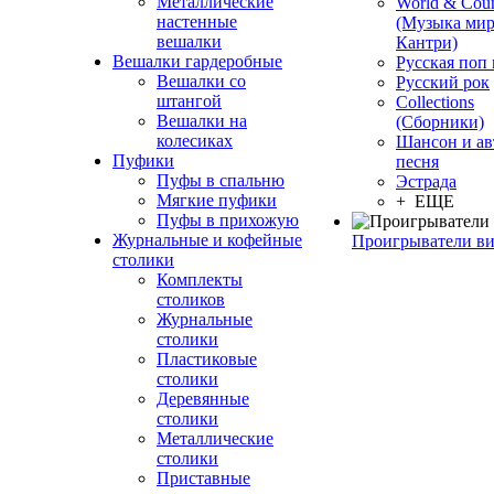
Металлические
World & Coun
настенные
(Музыка мир
вешалки
Кантри)
Вешалки гардеробные
Русская поп
Вешалки со
Русский рок
штангой
Сollections
Вешалки на
(Сборники)
колесиках
Шансон и ав
Пуфики
песня
Пуфы в спальню
Эстрада
Мягкие пуфики
+ ЕЩЕ
Пуфы в прихожую
Журнальные и кофейные
Проигрыватели в
столики
Комплекты
столиков
Журнальные
столики
Пластиковые
столики
Деревянные
столики
Металлические
столики
Приставные