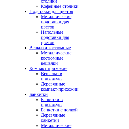
столики
Кофейные столики
Подставки для цветов
Металлические
подставки для
цветов
Напольные
подставки для
цветов
Вешалки костюмные
Металлические
костюмные
вешалки
Компакт-прихожие
Вешалки в
прихожую
Деревянные
компакт-прихожии
Банкетки
Банкетки в
прихожую
Банкетки с полкой
Деревянные
банкетки
Металлические