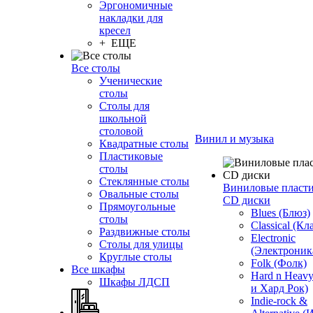
Эргономичные
накладки для
кресел
+ ЕЩЕ
Все столы
Ученические
столы
Столы для
школьной
столовой
Винил и музыка
Квадратные столы
Пластиковые
столы
Стеклянные столы
Виниловые пласт
Овальные столы
CD диски
Прямоугольные
Blues (Блюз)
столы
Classical (Кл
Раздвижные столы
Electronic
Столы для улицы
(Электроник
Круглые столы
Folk (Фолк)
Все шкафы
Hard n Heav
Шкафы ЛДСП
и Хард Рок)
Indie-rock &