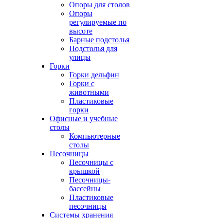
Опоры для столов
Опоры
регулируемые по
высоте
Барные подстолья
Подстолья для
улицы
Горки
Горки дельфин
Горки с
животными
Пластиковые
горки
Офисные и учебные
столы
Компьютерные
столы
Песочницы
Песочницы с
крышкой
Песочницы-
бассейны
Пластиковые
песочницы
Системы хранения