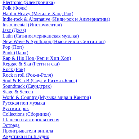
Electronic (Электроника)
Folk (Фолк)
Hard n Heavy (Метал и Хард Рок)
Indie-rock & Alternative (Инди-рок и Альтернатива)
Instrumental (Инструментал)
Jazz (Джаз)
Latin (Латиноамериканская музыка)
New Wave & Synth-pop (Нью-вейв и Синти-поп)
Pop (Поп)
Punk (Панк)
Rap & Hip Hop (Рэп и Хип-Хоп)
Reggae & Ska (Регги и ска)
Rock (Рок)
Rock n roll (Рок-н-Ролл)
Soul & R n B (Соул и Ритм-н-Блюз)
Soundtrack (Саундтрек)
Stage & Screen
World & Country (Музыка мира и Кантри)
Русская поп музыка
Русский рок
Сollections (Сборники)
Шансон и авторская песня
Эстрада
Проигрыватели винила
Акустика и hi-fi аудио