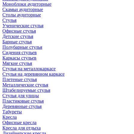
Моноблоки аудиторные
Скамьи аудиторные
Столы аудиторные
Стулья
Ученические стулья
Офисные стулья
Детские стулья
Барные стулья
Полубарные стулья
Сидения стульев
Каркасы стульев
Мягкие стулья
Стулья на металлокаркасе
Стулья на деревянном каркасе
Плетеные стулья
Металлические стулья
Штабелируемые стулья
Стулья для улицы
Пластиковые стулья
Деревянные стулья
Табуреты
Кресла
Офисные кресла
Кресла для отдыха
Дизайнерские кресла