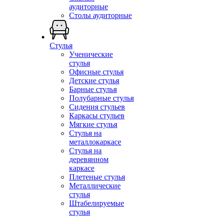
аудиторные
Столы аудиторные
Стулья
Ученические
стулья
Офисные стулья
Детские стулья
Барные стулья
Полубарные стулья
Сидения стульев
Каркасы стульев
Мягкие стулья
Стулья на
металлокаркасе
Стулья на
деревянном
каркасе
Плетеные стулья
Металлические
стулья
Штабелируемые
стулья