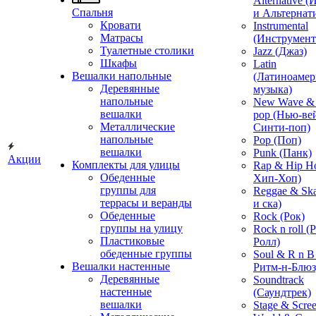
Alternative 
Спальня
и Альтернат
Кровати
Instrumental
Матрасы
(Инструмент
Туалетные столики
Jazz (Джаз)
Шкафы
Latin
Вешалки напольные
(Латиноамер
Деревянные
музыка)
напольные
New Wave & 
вешалки
pop (Нью-ве
Металлические
Синти-поп)
напольные
Pop (Поп)
вешалки
Punk (Панк)
Акции
Комплекты для улицы
Rap & Hip H
Обеденные
Хип-Хоп)
группы для
Reggae & Ska
террасы и веранды
и ска)
Обеденные
Rock (Рок)
группы на улицу
Rock n roll (
Пластиковые
Ролл)
обеденные группы
Soul & R n B
Вешалки настенные
Ритм-н-Блюз
Деревянные
Soundtrack
настенные
(Саундтрек)
вешалки
Stage & Scre