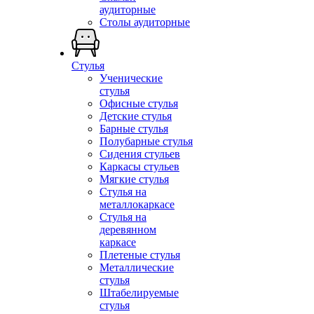
аудиторные
Столы аудиторные
Стулья
Ученические
стулья
Офисные стулья
Детские стулья
Барные стулья
Полубарные стулья
Сидения стульев
Каркасы стульев
Мягкие стулья
Стулья на
металлокаркасе
Стулья на
деревянном
каркасе
Плетеные стулья
Металлические
стулья
Штабелируемые
стулья