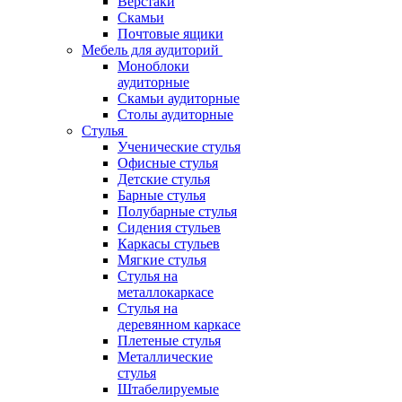
Верстаки
Скамьи
Почтовые ящики
Мебель для аудиторий
Моноблоки
аудиторные
Скамьи аудиторные
Столы аудиторные
Стулья
Ученические стулья
Офисные стулья
Детские стулья
Барные стулья
Полубарные стулья
Сидения стульев
Каркасы стульев
Мягкие стулья
Стулья на
металлокаркасе
Стулья на
деревянном каркасе
Плетеные стулья
Металлические
стулья
Штабелируемые