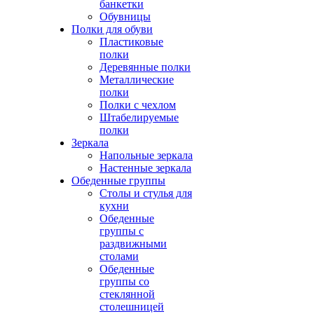
банкетки
Обувницы
Полки для обуви
Пластиковые
полки
Деревянные полки
Металлические
полки
Полки с чехлом
Штабелируемые
полки
Зеркала
Напольные зеркала
Настенные зеркала
Обеденные группы
Столы и стулья для
кухни
Обеденные
группы с
раздвижными
столами
Обеденные
группы со
стеклянной
столешницей