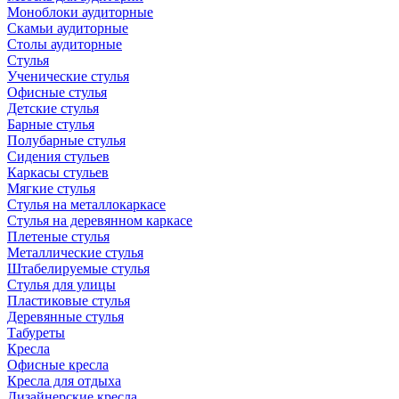
Моноблоки аудиторные
Скамьи аудиторные
Столы аудиторные
Стулья
Ученические стулья
Офисные стулья
Детские стулья
Барные стулья
Полубарные стулья
Сидения стульев
Каркасы стульев
Мягкие стулья
Стулья на металлокаркасе
Стулья на деревянном каркасе
Плетеные стулья
Металлические стулья
Штабелируемые стулья
Стулья для улицы
Пластиковые стулья
Деревянные стулья
Табуреты
Кресла
Офисные кресла
Кресла для отдыха
Дизайнерские кресла