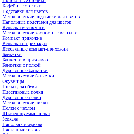
Приставные столики
Кофейные столики
Подставки для цветов
Металлические подставки для цветов
Напольные подставки для цветов
Вешалки костюмные
Металлические костюмные вешалки
Компакт-прихожие
Вешалки в прихожую
Деревянные компакт-прихожии
Банкетки
Банкетки в прихожую
Банкетки с полкой
Деревянные банкетки
Металлические банкетки
Обувницы
Полки для обуви
Пластиковые полки
Деревянные полки
Металлические полки
Полки с чехлом
Штабелируемые полки
Зеркала
Напольные зеркала
Настенные зеркала