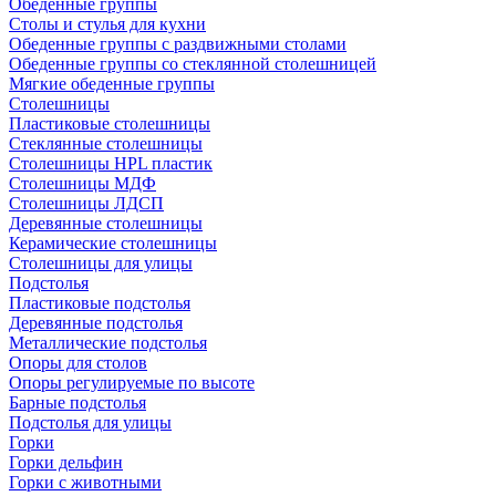
Обеденные группы
Столы и стулья для кухни
Обеденные группы с раздвижными столами
Обеденные группы со стеклянной столешницей
Мягкие обеденные группы
Столешницы
Пластиковые столешницы
Стеклянные столешницы
Столешницы HPL пластик
Столешницы МДФ
Столешницы ЛДСП
Деревянные столешницы
Керамические столешницы
Столешницы для улицы
Подстолья
Пластиковые подстолья
Деревянные подстолья
Металлические подстолья
Опоры для столов
Опоры регулируемые по высоте
Барные подстолья
Подстолья для улицы
Горки
Горки дельфин
Горки с животными