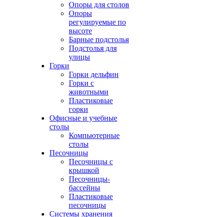
Опоры для столов
Опоры
регулируемые по
высоте
Барные подстолья
Подстолья для
улицы
Горки
Горки дельфин
Горки с
животными
Пластиковые
горки
Офисные и учебные
столы
Компьютерные
столы
Песочницы
Песочницы с
крышкой
Песочницы-
бассейны
Пластиковые
песочницы
Системы хранения