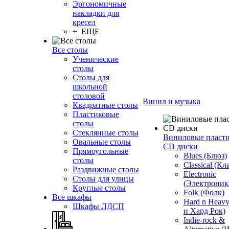
Эргономичные
накладки для
кресел
+ ЕЩЕ
Все столы
Ученические
столы
Столы для
школьной
столовой
Винил и музыка
Квадратные столы
Пластиковые
столы
Стеклянные столы
Виниловые пласт
Овальные столы
CD диски
Прямоугольные
Blues (Блюз)
столы
Classical (Кл
Раздвижные столы
Electronic
Столы для улицы
(Электроник
Круглые столы
Folk (Фолк)
Все шкафы
Hard n Heav
Шкафы ЛДСП
и Хард Рок)
Indie-rock &