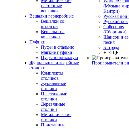
Металлические
World & Coun
настенные
(Музыка мир
вешалки
Кантри)
Вешалки гардеробные
Русская поп
Вешалки со
Русский рок
штангой
Сollections
Вешалки на
(Сборники)
колесиках
Шансон и ав
Пуфики
песня
Пуфы в спальню
Эстрада
Мягкие пуфики
+ ЕЩЕ
Пуфы в прихожую
Журнальные и кофейные
Проигрыватели в
столики
Комплекты
столиков
Журнальные
столики
Пластиковые
столики
Деревянные
столики
Металлические
столики
Приставные