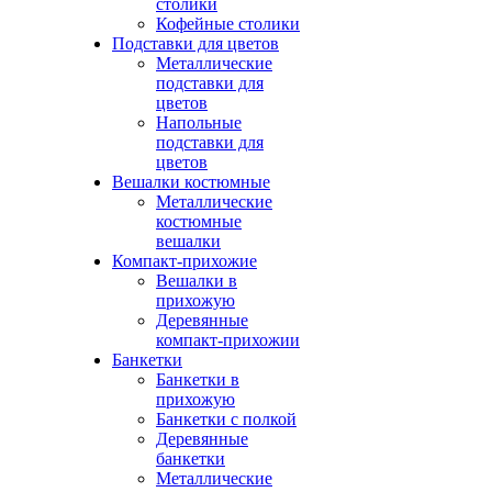
столики
Кофейные столики
Подставки для цветов
Металлические
подставки для
цветов
Напольные
подставки для
цветов
Вешалки костюмные
Металлические
костюмные
вешалки
Компакт-прихожие
Вешалки в
прихожую
Деревянные
компакт-прихожии
Банкетки
Банкетки в
прихожую
Банкетки с полкой
Деревянные
банкетки
Металлические