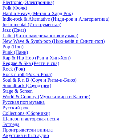
Electronic (Электроника)
Folk (Фолк)
Hard n Heavy (Метал и Хард Рок)
Indie-rock & Alternative (Инди-рок и Альтернатива)
Instrumental (Инструментал)
Jazz (Джаз)
Latin (Латиноамериканская музыка)
New Wave & Synth-pop (Нью-вейв и Синти-поп)
Pop (Поп)
Punk (Панк)
Rap & Hip Hop (Рэп и Хип-Хоп)
Reggae & Ska (Регги и ска)
Rock (Рок)
Rock n roll (Рок-н-Ролл)
Soul & R n B (Соул и Ритм-н-Блюз)
Soundtrack (Саундтрек)
Stage & Screen
World & Country (Музыка мира и Кантри)
Русская поп музыка
Русский рок
Сollections (Сборники)
Шансон и авторская песня
Эстрада
Проигрыватели винила
Акустика и hi-fi аудио