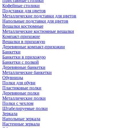
Приставные столики
Кофейные столики
Подставки для цветов
Металлические подставки для цветов
Напольные подставки для цветов
Вешалки костюмные
Металлические костюмные вешалки
Компакт-прихожие
Вешалки в прихожую
Деревянные компакт-прихожии
Банкетки
Банкетки в прихожую
Банкетки с полкой
Деревянные банкетки
Металлические банкетки
Обувницы
Полки для обуви
Пластиковые полки
Деревянные полки
Металлические полки
Полки с чехлом
Штабелируемые полки
Зеркала
Напольные зеркала
Настенные зеркала