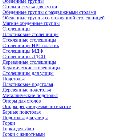
Обеденные группы
Столы и стулья для кухни
Обеденные группы с раздвижными столами
Обеденные группы со стеклянной столешницей
Мягкие обеденные группы
Столешницы
Пластиковые столешницы
Стеклянные столешницы
Столешницы HPL пластик
Столешницы МДФ
Столешницы ЛДСП
Деревянные столешницы
Керамические столешницы
Столешницы для улицы
Подстолья
Пластиковые подстолья
Деревянные подстолья
Металлические подстолья
Опоры для столов
Опоры регулируемые по высоте
Барные подстолья
Подстолья для улицы
Горки
Горки дельфин
Горки с животными