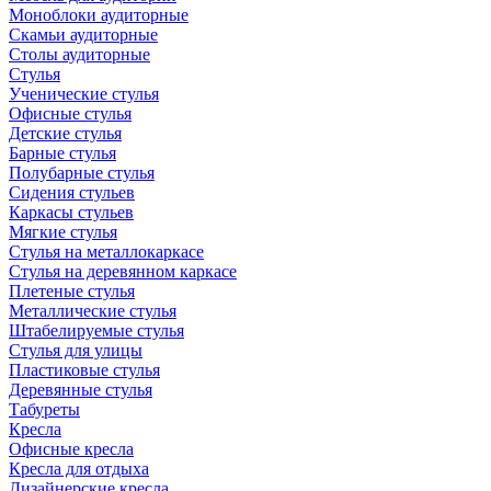
Моноблоки аудиторные
Скамьи аудиторные
Столы аудиторные
Стулья
Ученические стулья
Офисные стулья
Детские стулья
Барные стулья
Полубарные стулья
Сидения стульев
Каркасы стульев
Мягкие стулья
Стулья на металлокаркасе
Стулья на деревянном каркасе
Плетеные стулья
Металлические стулья
Штабелируемые стулья
Стулья для улицы
Пластиковые стулья
Деревянные стулья
Табуреты
Кресла
Офисные кресла
Кресла для отдыха
Дизайнерские кресла