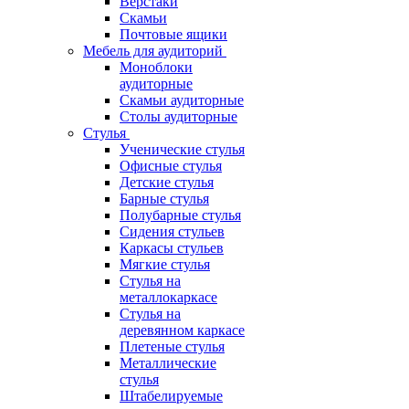
Верстаки
Скамьи
Почтовые ящики
Мебель для аудиторий
Моноблоки
аудиторные
Скамьи аудиторные
Столы аудиторные
Стулья
Ученические стулья
Офисные стулья
Детские стулья
Барные стулья
Полубарные стулья
Сидения стульев
Каркасы стульев
Мягкие стулья
Стулья на
металлокаркасе
Стулья на
деревянном каркасе
Плетеные стулья
Металлические
стулья
Штабелируемые