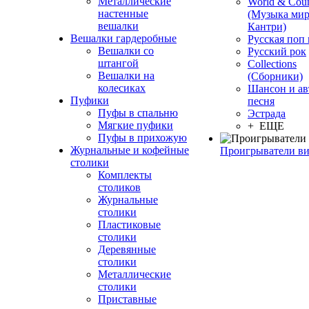
Металлические
World & Coun
настенные
(Музыка мир
вешалки
Кантри)
Вешалки гардеробные
Русская поп
Вешалки со
Русский рок
штангой
Сollections
Вешалки на
(Сборники)
колесиках
Шансон и ав
Пуфики
песня
Пуфы в спальню
Эстрада
Мягкие пуфики
+ ЕЩЕ
Пуфы в прихожую
Журнальные и кофейные
Проигрыватели в
столики
Комплекты
столиков
Журнальные
столики
Пластиковые
столики
Деревянные
столики
Металлические
столики
Приставные