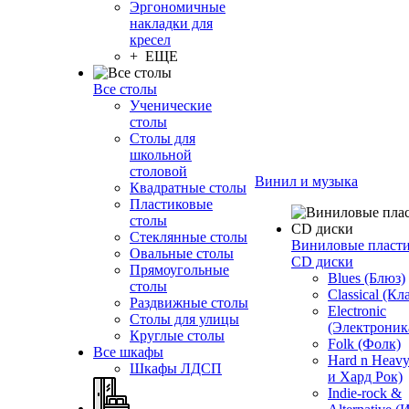
Эргономичные
накладки для
кресел
+ ЕЩЕ
Все столы
Ученические
столы
Столы для
школьной
столовой
Винил и музыка
Квадратные столы
Пластиковые
столы
Стеклянные столы
Виниловые пласт
Овальные столы
CD диски
Прямоугольные
Blues (Блюз)
столы
Classical (Кл
Раздвижные столы
Electronic
Столы для улицы
(Электроник
Круглые столы
Folk (Фолк)
Все шкафы
Hard n Heav
Шкафы ЛДСП
и Хард Рок)
Indie-rock &