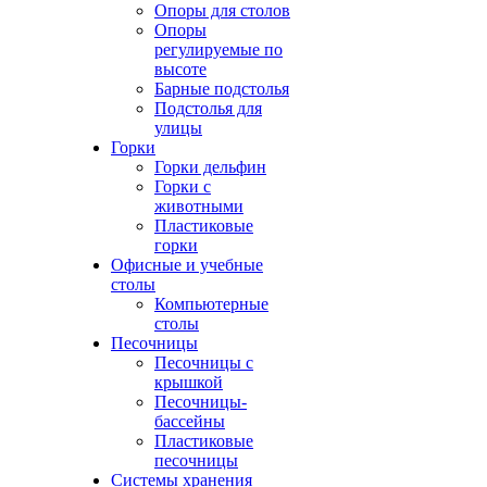
Опоры для столов
Опоры
регулируемые по
высоте
Барные подстолья
Подстолья для
улицы
Горки
Горки дельфин
Горки с
животными
Пластиковые
горки
Офисные и учебные
столы
Компьютерные
столы
Песочницы
Песочницы с
крышкой
Песочницы-
бассейны
Пластиковые
песочницы
Системы хранения