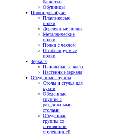
банкетки
Обувницы
Полки для обуви
Пластиковые
полки
Деревянные полки
Металлические
полки
Полки с чехлом
Штабелируемые
полки
Зеркала
Напольные зеркала
Настенные зеркала
Обеденные группы
Столы и стулья для
кухни
Обеденные
группы с
раздвижными
столами
Обеденные
группы со
стеклянной
столешницей