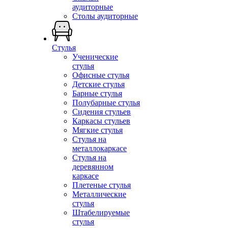
аудиторные
Столы аудиторные
Стулья
Ученические
стулья
Офисные стулья
Детские стулья
Барные стулья
Полубарные стулья
Сидения стульев
Каркасы стульев
Мягкие стулья
Стулья на
металлокаркасе
Стулья на
деревянном
каркасе
Плетеные стулья
Металлические
стулья
Штабелируемые
стулья