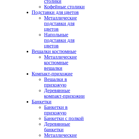
столики
Кофейные столики
Подставки для цветов
Металлические
подставки для
цветов
Напольные
подставки для
цветов
Вешалки костюмные
Металлические
костюмные
вешалки
Компакт-прихожие
Вешалки в
прихожую
Деревянные
компакт-прихожии
Банкетки
Банкетки в
прихожую
Банкетки с полкой
Деревянные
банкетки
Металлические