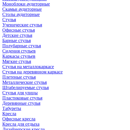
Моноблоки аудиторные
Скамьи аудиторные
Столы аудиторные
Стулья
Ученические стулья
Офисные стулья
Детские стулья
Барные стулья
Полубарные стулья
Сидения стульев
Каркасы стульев
Мягкие стулья
Стулья на металлокаркасе
Стулья на деревянном каркасе
Плетеные стулья
Металлические стулья
Штабелируемые стулья
Стулья для улицы
Пластиковые стулья
Деревянные стулья
Табуреты
Кресла
Офисные кресла
Кресла для отдыха
Дизайнерские кресла