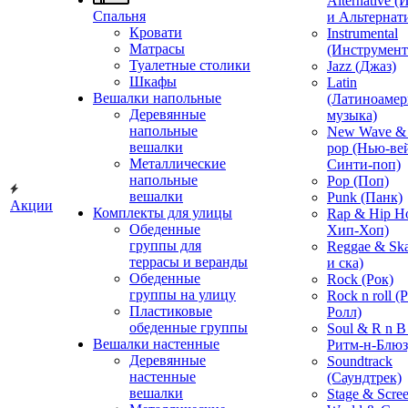
Alternative 
Спальня
и Альтернат
Кровати
Instrumental
Матрасы
(Инструмент
Туалетные столики
Jazz (Джаз)
Шкафы
Latin
Вешалки напольные
(Латиноамер
Деревянные
музыка)
напольные
New Wave & 
вешалки
pop (Нью-ве
Металлические
Синти-поп)
напольные
Pop (Поп)
вешалки
Punk (Панк)
Акции
Комплекты для улицы
Rap & Hip H
Обеденные
Хип-Хоп)
группы для
Reggae & Ska
террасы и веранды
и ска)
Обеденные
Rock (Рок)
группы на улицу
Rock n roll (
Пластиковые
Ролл)
обеденные группы
Soul & R n B
Вешалки настенные
Ритм-н-Блюз
Деревянные
Soundtrack
настенные
(Саундтрек)
вешалки
Stage & Scre