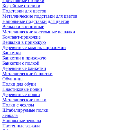
Приставные столики
Кофейные столики
Подставки для цветов
Металлические подставки для цветов
Напольные подставки для цветов
Вешалки костюмные
Металлические костюмные вешалки
Компакт-прихожие
Вешалки в прихожую
Деревянные компакт-прихожии
Банкетки
Банкетки в прихожую
Банкетки с полкой
Деревянные банкетки
Металлические банкетки
Обувницы
Полки для обуви
Пластиковые полки
Деревянные полки
Металлические полки
Полки с чехлом
Штабелируемые полки
Зеркала
Напольные зеркала
Настенные зеркала