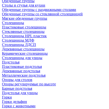
Обеденные группы
Столы и стулья для кухни
Обеденные группы с раздвижными столами
Обеденные группы со стеклянной столешницей
Мягкие обеденные группы
Столешницы
Пластиковые столешницы
Стеклянные столешницы
Столешницы HPL пластик
Столешницы МДФ
Столешницы ЛДСП
Деревянные столешницы
Керамические столешницы
Столешницы для улицы
Подстолья
Пластиковые подстолья
Деревянные подстолья
Металлические подстолья
Опоры для столов
Опоры регулируемые по высоте
Барные подстолья
Подстолья для улицы
Горки
Горки дельфин
Горки с животными