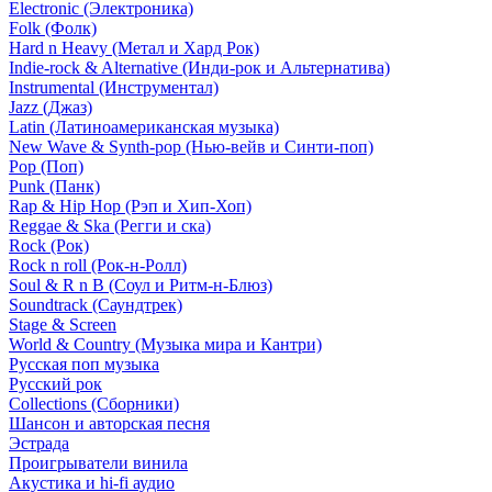
Electronic (Электроника)
Folk (Фолк)
Hard n Heavy (Метал и Хард Рок)
Indie-rock & Alternative (Инди-рок и Альтернатива)
Instrumental (Инструментал)
Jazz (Джаз)
Latin (Латиноамериканская музыка)
New Wave & Synth-pop (Нью-вейв и Синти-поп)
Pop (Поп)
Punk (Панк)
Rap & Hip Hop (Рэп и Хип-Хоп)
Reggae & Ska (Регги и ска)
Rock (Рок)
Rock n roll (Рок-н-Ролл)
Soul & R n B (Соул и Ритм-н-Блюз)
Soundtrack (Саундтрек)
Stage & Screen
World & Country (Музыка мира и Кантри)
Русская поп музыка
Русский рок
Сollections (Сборники)
Шансон и авторская песня
Эстрада
Проигрыватели винила
Акустика и hi-fi аудио