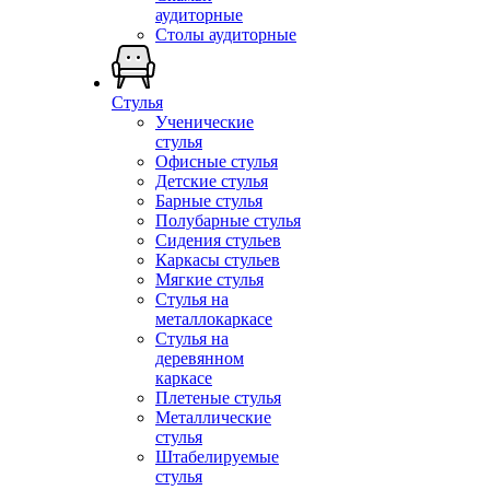
аудиторные
Столы аудиторные
Стулья
Ученические
стулья
Офисные стулья
Детские стулья
Барные стулья
Полубарные стулья
Сидения стульев
Каркасы стульев
Мягкие стулья
Стулья на
металлокаркасе
Стулья на
деревянном
каркасе
Плетеные стулья
Металлические
стулья
Штабелируемые
стулья