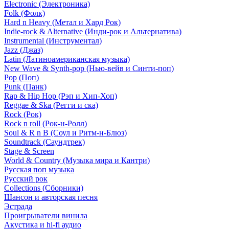
Electronic (Электроника)
Folk (Фолк)
Hard n Heavy (Метал и Хард Рок)
Indie-rock & Alternative (Инди-рок и Альтернатива)
Instrumental (Инструментал)
Jazz (Джаз)
Latin (Латиноамериканская музыка)
New Wave & Synth-pop (Нью-вейв и Синти-поп)
Pop (Поп)
Punk (Панк)
Rap & Hip Hop (Рэп и Хип-Хоп)
Reggae & Ska (Регги и ска)
Rock (Рок)
Rock n roll (Рок-н-Ролл)
Soul & R n B (Соул и Ритм-н-Блюз)
Soundtrack (Саундтрек)
Stage & Screen
World & Country (Музыка мира и Кантри)
Русская поп музыка
Русский рок
Сollections (Сборники)
Шансон и авторская песня
Эстрада
Проигрыватели винила
Акустика и hi-fi аудио