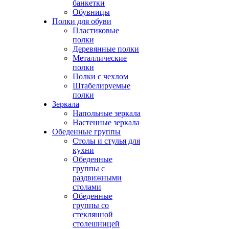
банкетки
Обувницы
Полки для обуви
Пластиковые
полки
Деревянные полки
Металлические
полки
Полки с чехлом
Штабелируемые
полки
Зеркала
Напольные зеркала
Настенные зеркала
Обеденные группы
Столы и стулья для
кухни
Обеденные
группы с
раздвижными
столами
Обеденные
группы со
стеклянной
столешницей