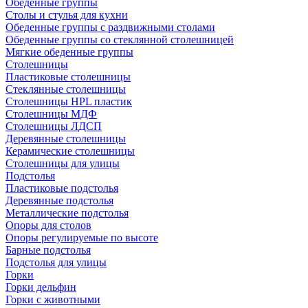
Обеденные группы
Столы и стулья для кухни
Обеденные группы с раздвижными столами
Обеденные группы со стеклянной столешницей
Мягкие обеденные группы
Столешницы
Пластиковые столешницы
Стеклянные столешницы
Столешницы HPL пластик
Столешницы МДФ
Столешницы ЛДСП
Деревянные столешницы
Керамические столешницы
Столешницы для улицы
Подстолья
Пластиковые подстолья
Деревянные подстолья
Металлические подстолья
Опоры для столов
Опоры регулируемые по высоте
Барные подстолья
Подстолья для улицы
Горки
Горки дельфин
Горки с животными