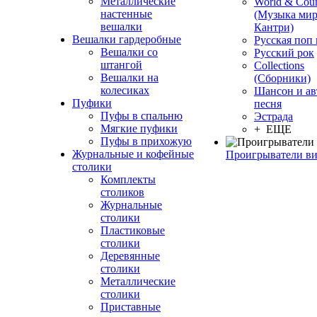
Металлические
World & Coun
настенные
(Музыка мир
вешалки
Кантри)
Вешалки гардеробные
Русская поп
Вешалки со
Русский рок
штангой
Сollections
Вешалки на
(Сборники)
колесиках
Шансон и ав
Пуфики
песня
Пуфы в спальню
Эстрада
Мягкие пуфики
+ ЕЩЕ
Пуфы в прихожую
Журнальные и кофейные
Проигрыватели в
столики
Комплекты
столиков
Журнальные
столики
Пластиковые
столики
Деревянные
столики
Металлические
столики
Приставные