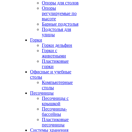
Опоры для столов
Опоры
регулируемые по
высоте
Барные подстолья
Подстолья для
улицы
Горки
Горки дельфин
Горки с
животными
Пластиковые
горки
Офисные и учебные
столы
Компьютерные
столы
Песочницы
Песочницы с
крышкой
Песочницы-
бассейны
Пластиковые
песочницы
Системы хранения