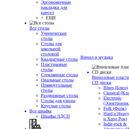
Эргономичные
накладки для
кресел
+ ЕЩЕ
Все столы
Ученические
столы
Столы для
школьной
столовой
Винил и музыка
Квадратные столы
Пластиковые
столы
Стеклянные столы
Виниловые пласт
Овальные столы
CD диски
Прямоугольные
Blues (Блюз)
столы
Classical (Кл
Раздвижные столы
Electronic
Столы для улицы
(Электроник
Круглые столы
Folk (Фолк)
Все шкафы
Hard n Heav
Шкафы ЛДСП
и Хард Рок)
Indie-rock &