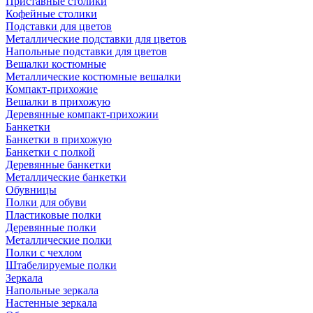
Приставные столики
Кофейные столики
Подставки для цветов
Металлические подставки для цветов
Напольные подставки для цветов
Вешалки костюмные
Металлические костюмные вешалки
Компакт-прихожие
Вешалки в прихожую
Деревянные компакт-прихожии
Банкетки
Банкетки в прихожую
Банкетки с полкой
Деревянные банкетки
Металлические банкетки
Обувницы
Полки для обуви
Пластиковые полки
Деревянные полки
Металлические полки
Полки с чехлом
Штабелируемые полки
Зеркала
Напольные зеркала
Настенные зеркала