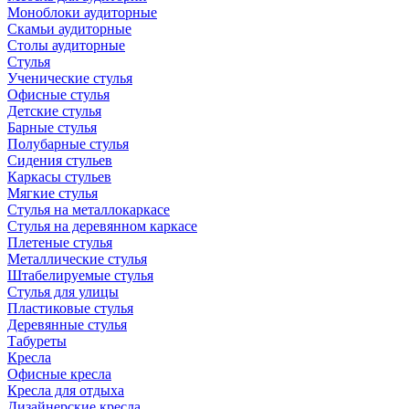
Моноблоки аудиторные
Скамьи аудиторные
Столы аудиторные
Стулья
Ученические стулья
Офисные стулья
Детские стулья
Барные стулья
Полубарные стулья
Сидения стульев
Каркасы стульев
Мягкие стулья
Стулья на металлокаркасе
Стулья на деревянном каркасе
Плетеные стулья
Металлические стулья
Штабелируемые стулья
Стулья для улицы
Пластиковые стулья
Деревянные стулья
Табуреты
Кресла
Офисные кресла
Кресла для отдыха
Дизайнерские кресла