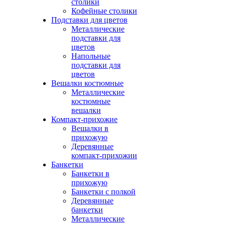
столики
Кофейные столики
Подставки для цветов
Металлические
подставки для
цветов
Напольные
подставки для
цветов
Вешалки костюмные
Металлические
костюмные
вешалки
Компакт-прихожие
Вешалки в
прихожую
Деревянные
компакт-прихожии
Банкетки
Банкетки в
прихожую
Банкетки с полкой
Деревянные
банкетки
Металлические