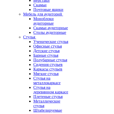
Верстаки
Скамьи
Почтовые ящики
Мебель для аудиторий
Моноблоки
аудиторные
Скамьи аудиторные
Столы аудиторные
Стулья
Ученические стулья
Офисные стулья
Детские стулья
Барные стулья
Полубарные стулья
Сидения стульев
Каркасы стульев
Мягкие стулья
Стулья на
металлокаркасе
Стулья на
деревянном каркасе
Плетеные стулья
Металлические
стулья
Штабелируемые