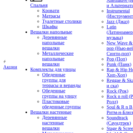
Alternative 
Спальня
и Альтернат
Кровати
Instrumental
Матрасы
(Инструмент
Туалетные столики
Jazz (Джаз)
Шкафы
Latin
Вешалки напольные
(Латиноамер
Деревянные
музыка)
напольные
New Wave & 
вешалки
pop (Нью-ве
Металлические
Синти-поп)
напольные
Pop (Поп)
вешалки
Punk (Панк)
Акции
Комплекты для улицы
Rap & Hip H
Обеденные
Хип-Хоп)
группы для
Reggae & Ska
террасы и веранды
и ска)
Обеденные
Rock (Рок)
группы на улицу
Rock n roll (
Пластиковые
Ролл)
обеденные группы
Soul & R n B
Вешалки настенные
Ритм-н-Блюз
Деревянные
Soundtrack
настенные
(Саундтрек)
вешалки
Stage & Scre