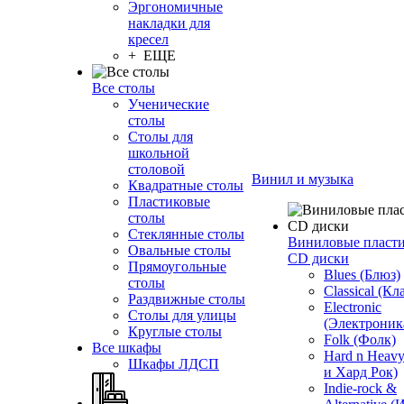
Эргономичные
накладки для
кресел
+ ЕЩЕ
Все столы
Ученические
столы
Столы для
школьной
столовой
Винил и музыка
Квадратные столы
Пластиковые
столы
Стеклянные столы
Виниловые пласт
Овальные столы
CD диски
Прямоугольные
Blues (Блюз)
столы
Classical (Кл
Раздвижные столы
Electronic
Столы для улицы
(Электроник
Круглые столы
Folk (Фолк)
Все шкафы
Hard n Heav
Шкафы ЛДСП
и Хард Рок)
Indie-rock &