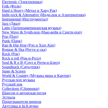
Electronic (Электроника)
Folk (Фолк)
Hard n Heavy (Метал и Хард Рок)
Indie-rock & Alternative (Инди-рок и Альтернатива)
Instrumental (Инструментал)
Jazz (Джаз)
Latin (Латиноамериканская музыка)
New Wave & Synth-pop (Нью-вейв и Синти-поп)
Pop (Поп)
Punk (Панк)
Rap & Hip Hop (Рэп и Хип-Хоп)
Reggae & Ska (Регги и ска)
Rock (Рок)
Rock n roll (Рок-н-Ролл)
Soul & R n B (Соул и Ритм-н-Блюз)
Soundtrack (Саундтрек)
Stage & Screen
World & Country (Музыка мира и Кантри)
Русская поп музыка
Русский рок
Сollections (Сборники)
Шансон и авторская песня
Эстрада
Проигрыватели винила
Акустика и hi-fi аудио