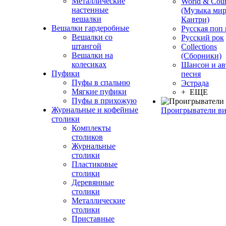
Металлические
World & Coun
настенные
(Музыка мир
вешалки
Кантри)
Вешалки гардеробные
Русская поп
Вешалки со
Русский рок
штангой
Сollections
Вешалки на
(Сборники)
колесиках
Шансон и ав
Пуфики
песня
Пуфы в спальню
Эстрада
Мягкие пуфики
+ ЕЩЕ
Пуфы в прихожую
Журнальные и кофейные
Проигрыватели в
столики
Комплекты
столиков
Журнальные
столики
Пластиковые
столики
Деревянные
столики
Металлические
столики
Приставные