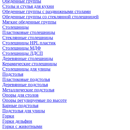
Обеденные группы
Столы и стулья для кухни
Обеденные группы с раздвижными столами
Обеденные группы со стеклянной столешницей
Мягкие обеденные группы
Столешницы
Пластиковые столешницы
Стеклянные столешницы
Столешницы HPL пластик
Столешницы МДФ
Столешницы ЛДСП
Деревянные столешницы
Керамические столешницы
Столешницы для улицы
Подстолья
Пластиковые подстолья
Деревянные подстолья
Металлические подстолья
Опоры для столов
Опоры регулируемые по высоте
Барные подстолья
Подстолья для улицы
Горки
Горки дельфин
Горки с животными