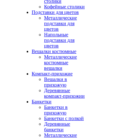
столики
Кофейные столики
Подставки для цветов
Металлические
подставки для
цветов
Напольные
подставки для
цветов
Вешалки костюмные
Металлические
костюмные
вешалки
Компакт-прихожие
Вешалки в
прихожую
Деревянные
компакт-прихожии
Банкетки
Банкетки в
прихожую
Банкетки с полкой
Деревянные
банкетки
Металлические