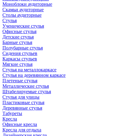
Моноблоки аудиторные
Скамьи аудиторные
Столы аудиторные
Стулья
Ученические стулья
Офисные стулья
Детские стулья
Барные стулья
Полубарные стулья
Сидения стульев
Каркасы стульев
Мягкие стулья
Стулья на металлокаркасе
Стулья на деревянном каркасе
Плетеные стулья
Металлические стулья
Штабелируемые стулья
Стулья для улицы
Пластиковые стулья
Деревянные стулья
Табуреты
Кресла
Офисные кресла
Кресла для отдыха
Дизайнерские кресла