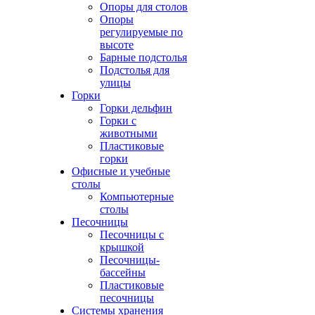
Опоры для столов
Опоры
регулируемые по
высоте
Барные подстолья
Подстолья для
улицы
Горки
Горки дельфин
Горки с
животными
Пластиковые
горки
Офисные и учебные
столы
Компьютерные
столы
Песочницы
Песочницы с
крышкой
Песочницы-
бассейны
Пластиковые
песочницы
Системы хранения