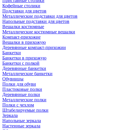
Приставные столики
Кофейные столики
Подставки для цветов
Металлические подставки для цветов
Напольные подставки для цветов
Вешалки костюмные
Металлические костюмные вешалки
Компакт-прихожие
Вешалки в прихожую
Деревянные компакт-прихожии
Банкетки
Банкетки в прихожую
Банкетки с полкой
Деревянные банкетки
Металлические банкетки
Обувницы
Полки для обуви
Пластиковые полки
Деревянные полки
Металлические полки
Полки с чехлом
Штабелируемые полки
Зеркала
Напольные зеркала
Настенные зеркала