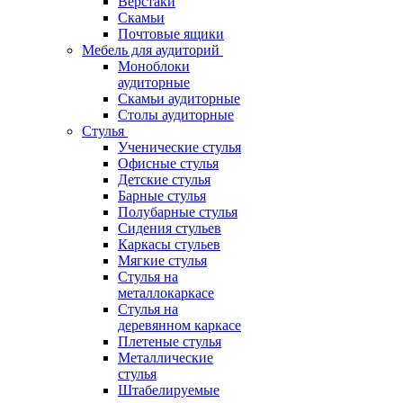
Верстаки
Скамьи
Почтовые ящики
Мебель для аудиторий
Моноблоки
аудиторные
Скамьи аудиторные
Столы аудиторные
Стулья
Ученические стулья
Офисные стулья
Детские стулья
Барные стулья
Полубарные стулья
Сидения стульев
Каркасы стульев
Мягкие стулья
Стулья на
металлокаркасе
Стулья на
деревянном каркасе
Плетеные стулья
Металлические
стулья
Штабелируемые