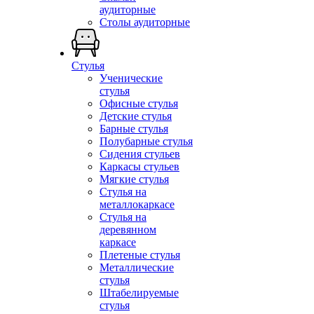
аудиторные
Столы аудиторные
Стулья
Ученические
стулья
Офисные стулья
Детские стулья
Барные стулья
Полубарные стулья
Сидения стульев
Каркасы стульев
Мягкие стулья
Стулья на
металлокаркасе
Стулья на
деревянном
каркасе
Плетеные стулья
Металлические
стулья
Штабелируемые
стулья