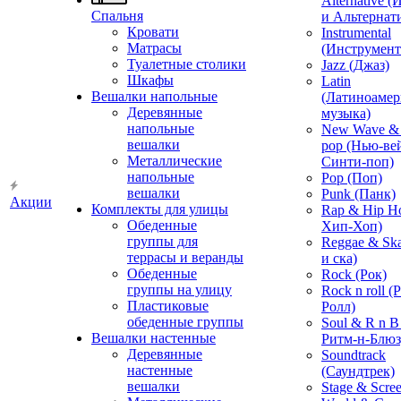
Alternative 
Спальня
и Альтернат
Кровати
Instrumental
Матрасы
(Инструмент
Туалетные столики
Jazz (Джаз)
Шкафы
Latin
Вешалки напольные
(Латиноамер
Деревянные
музыка)
напольные
New Wave & 
вешалки
pop (Нью-ве
Металлические
Синти-поп)
напольные
Pop (Поп)
вешалки
Punk (Панк)
Акции
Комплекты для улицы
Rap & Hip H
Обеденные
Хип-Хоп)
группы для
Reggae & Ska
террасы и веранды
и ска)
Обеденные
Rock (Рок)
группы на улицу
Rock n roll (
Пластиковые
Ролл)
обеденные группы
Soul & R n B
Вешалки настенные
Ритм-н-Блюз
Деревянные
Soundtrack
настенные
(Саундтрек)
вешалки
Stage & Scre