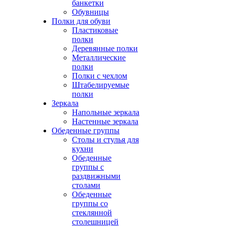
банкетки
Обувницы
Полки для обуви
Пластиковые
полки
Деревянные полки
Металлические
полки
Полки с чехлом
Штабелируемые
полки
Зеркала
Напольные зеркала
Настенные зеркала
Обеденные группы
Столы и стулья для
кухни
Обеденные
группы с
раздвижными
столами
Обеденные
группы со
стеклянной
столешницей