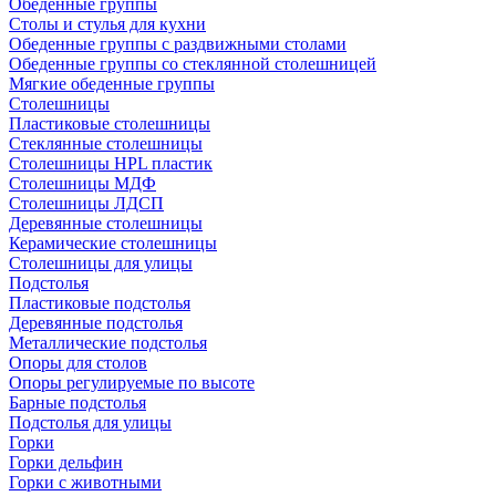
Обеденные группы
Столы и стулья для кухни
Обеденные группы с раздвижными столами
Обеденные группы со стеклянной столешницей
Мягкие обеденные группы
Столешницы
Пластиковые столешницы
Стеклянные столешницы
Столешницы HPL пластик
Столешницы МДФ
Столешницы ЛДСП
Деревянные столешницы
Керамические столешницы
Столешницы для улицы
Подстолья
Пластиковые подстолья
Деревянные подстолья
Металлические подстолья
Опоры для столов
Опоры регулируемые по высоте
Барные подстолья
Подстолья для улицы
Горки
Горки дельфин
Горки с животными