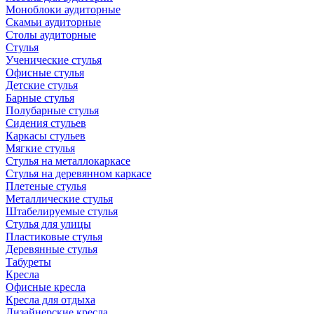
Моноблоки аудиторные
Скамьи аудиторные
Столы аудиторные
Стулья
Ученические стулья
Офисные стулья
Детские стулья
Барные стулья
Полубарные стулья
Сидения стульев
Каркасы стульев
Мягкие стулья
Стулья на металлокаркасе
Стулья на деревянном каркасе
Плетеные стулья
Металлические стулья
Штабелируемые стулья
Стулья для улицы
Пластиковые стулья
Деревянные стулья
Табуреты
Кресла
Офисные кресла
Кресла для отдыха
Дизайнерские кресла