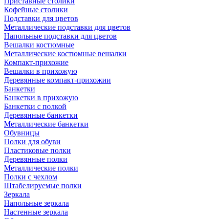
Приставные столики
Кофейные столики
Подставки для цветов
Металлические подставки для цветов
Напольные подставки для цветов
Вешалки костюмные
Металлические костюмные вешалки
Компакт-прихожие
Вешалки в прихожую
Деревянные компакт-прихожии
Банкетки
Банкетки в прихожую
Банкетки с полкой
Деревянные банкетки
Металлические банкетки
Обувницы
Полки для обуви
Пластиковые полки
Деревянные полки
Металлические полки
Полки с чехлом
Штабелируемые полки
Зеркала
Напольные зеркала
Настенные зеркала