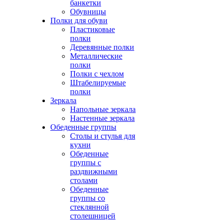
банкетки
Обувницы
Полки для обуви
Пластиковые
полки
Деревянные полки
Металлические
полки
Полки с чехлом
Штабелируемые
полки
Зеркала
Напольные зеркала
Настенные зеркала
Обеденные группы
Столы и стулья для
кухни
Обеденные
группы с
раздвижными
столами
Обеденные
группы со
стеклянной
столешницей