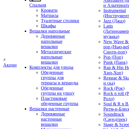
Alternative 
Спальня
и Альтернат
Кровати
Instrumental
Матрасы
(Инструмент
Туалетные столики
Jazz (Джаз)
Шкафы
Latin
Вешалки напольные
(Латиноамер
Деревянные
музыка)
напольные
New Wave & 
вешалки
pop (Нью-ве
Металлические
Синти-поп)
напольные
Pop (Поп)
вешалки
Punk (Панк)
Акции
Комплекты для улицы
Rap & Hip H
Обеденные
Хип-Хоп)
группы для
Reggae & Ska
террасы и веранды
и ска)
Обеденные
Rock (Рок)
группы на улицу
Rock n roll (
Пластиковые
Ролл)
обеденные группы
Soul & R n B
Вешалки настенные
Ритм-н-Блюз
Деревянные
Soundtrack
настенные
(Саундтрек)
вешалки
Stage & Scre