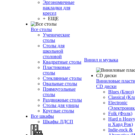
Эргономичные
накладки для
кресел
+ ЕЩЕ
Все столы
Ученические
столы
Столы для
школьной
столовой
Винил и музыка
Квадратные столы
Пластиковые
столы
Стеклянные столы
Виниловые пласт
Овальные столы
CD диски
Прямоугольные
Blues (Блюз)
столы
Classical (Кл
Раздвижные столы
Electronic
Столы для улицы
(Электроник
Круглые столы
Folk (Фолк)
Все шкафы
Hard n Heav
Шкафы ЛДСП
и Хард Рок)
Indie-rock &