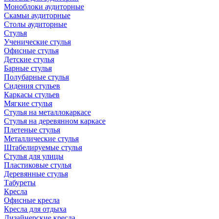
Моноблоки аудиторные
Скамьи аудиторные
Столы аудиторные
Стулья
Ученические стулья
Офисные стулья
Детские стулья
Барные стулья
Полубарные стулья
Сидения стульев
Каркасы стульев
Мягкие стулья
Стулья на металлокаркасе
Стулья на деревянном каркасе
Плетеные стулья
Металлические стулья
Штабелируемые стулья
Стулья для улицы
Пластиковые стулья
Деревянные стулья
Табуреты
Кресла
Офисные кресла
Кресла для отдыха
Дизайнерские кресла