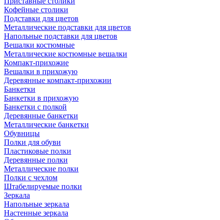
Приставные столики
Кофейные столики
Подставки для цветов
Металлические подставки для цветов
Напольные подставки для цветов
Вешалки костюмные
Металлические костюмные вешалки
Компакт-прихожие
Вешалки в прихожую
Деревянные компакт-прихожии
Банкетки
Банкетки в прихожую
Банкетки с полкой
Деревянные банкетки
Металлические банкетки
Обувницы
Полки для обуви
Пластиковые полки
Деревянные полки
Металлические полки
Полки с чехлом
Штабелируемые полки
Зеркала
Напольные зеркала
Настенные зеркала