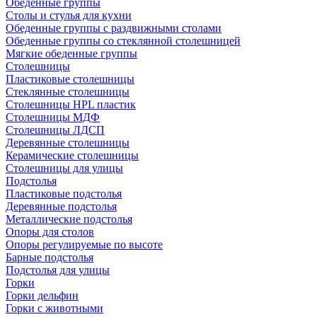
Обеденные группы
Столы и стулья для кухни
Обеденные группы с раздвижными столами
Обеденные группы со стеклянной столешницей
Мягкие обеденные группы
Столешницы
Пластиковые столешницы
Стеклянные столешницы
Столешницы HPL пластик
Столешницы МДФ
Столешницы ЛДСП
Деревянные столешницы
Керамические столешницы
Столешницы для улицы
Подстолья
Пластиковые подстолья
Деревянные подстолья
Металлические подстолья
Опоры для столов
Опоры регулируемые по высоте
Барные подстолья
Подстолья для улицы
Горки
Горки дельфин
Горки с животными