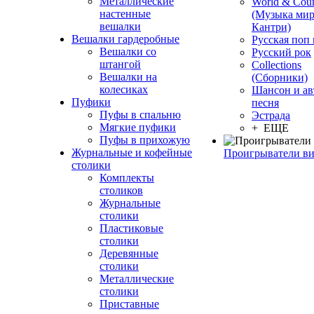
Металлические
World & Coun
настенные
(Музыка мир
вешалки
Кантри)
Вешалки гардеробные
Русская поп
Вешалки со
Русский рок
штангой
Сollections
Вешалки на
(Сборники)
колесиках
Шансон и ав
Пуфики
песня
Пуфы в спальню
Эстрада
Мягкие пуфики
+ ЕЩЕ
Пуфы в прихожую
Журнальные и кофейные
Проигрыватели в
столики
Комплекты
столиков
Журнальные
столики
Пластиковые
столики
Деревянные
столики
Металлические
столики
Приставные