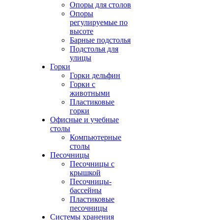
Опоры для столов
Опоры
регулируемые по
высоте
Барные подстолья
Подстолья для
улицы
Горки
Горки дельфин
Горки с
животными
Пластиковые
горки
Офисные и учебные
столы
Компьютерные
столы
Песочницы
Песочницы с
крышкой
Песочницы-
бассейны
Пластиковые
песочницы
Системы хранения