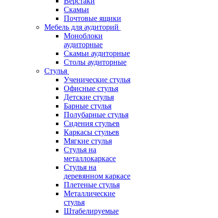
Верстаки
Скамьи
Почтовые ящики
Мебель для аудиторий
Моноблоки
аудиторные
Скамьи аудиторные
Столы аудиторные
Стулья
Ученические стулья
Офисные стулья
Детские стулья
Барные стулья
Полубарные стулья
Сидения стульев
Каркасы стульев
Мягкие стулья
Стулья на
металлокаркасе
Стулья на
деревянном каркасе
Плетеные стулья
Металлические
стулья
Штабелируемые