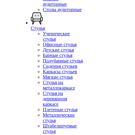
аудиторные
Столы аудиторные
Стулья
Ученические
стулья
Офисные стулья
Детские стулья
Барные стулья
Полубарные стулья
Сидения стульев
Каркасы стульев
Мягкие стулья
Стулья на
металлокаркасе
Стулья на
деревянном
каркасе
Плетеные стулья
Металлические
стулья
Штабелируемые
стулья