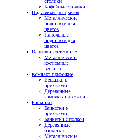
столики
Кофейные столики
Подставки для цветов
Металлические
подставки для
цветов
Напольные
подставки для
цветов
Вешалки костюмные
Металлические
костюмные
вешалки
Компакт-прихожие
Вешалки в
прихожую
Деревянные
компакт-прихожии
Банкетки
Банкетки в
прихожую
Банкетки с полкой
Деревянные
банкетки
Металлические