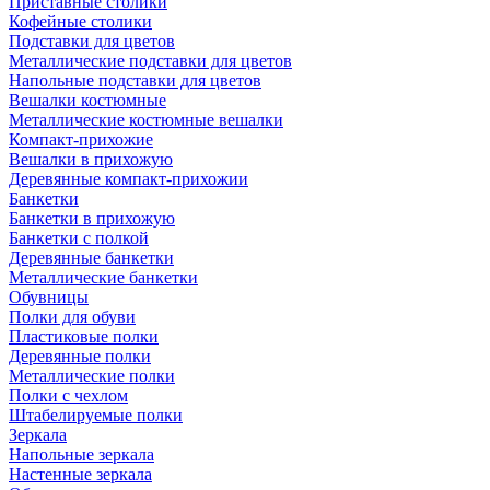
Приставные столики
Кофейные столики
Подставки для цветов
Металлические подставки для цветов
Напольные подставки для цветов
Вешалки костюмные
Металлические костюмные вешалки
Компакт-прихожие
Вешалки в прихожую
Деревянные компакт-прихожии
Банкетки
Банкетки в прихожую
Банкетки с полкой
Деревянные банкетки
Металлические банкетки
Обувницы
Полки для обуви
Пластиковые полки
Деревянные полки
Металлические полки
Полки с чехлом
Штабелируемые полки
Зеркала
Напольные зеркала
Настенные зеркала