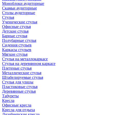
Моноблоки аудиторные
Скамьи аудиторные
Столы аудиторные
Стулья
Ученические стулья
Офисные стулья
Детские стулья
Барные стулья
Полубарные стулья
Сидения стульев
Каркасы стульев
Мягкие стулья
Стулья на металлокаркасе
Стулья на деревянном каркасе
Плетеные стулья
Металлические стулья
Штабелируемые стулья
Стулья для улицы
Пластиковые стулья
Деревянные стулья
Табуреты
Кресла
Офисные кресла
Кресла для отдыха
Дизайнерские кресла