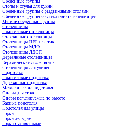
Обеденные группы
Столы и стулья для кухни
Обеденные группы с раздвижными столами
Обеденные группы со стеклянной столешницей
Мягкие обеденные группы
Столешницы
Пластиковые столешницы
Стеклянные столешницы
Столешницы HPL пластик
Столешницы МДФ
Столешницы ЛДСП
Деревянные столешницы
Керамические столешницы
Столешницы для улицы
Подстолья
Пластиковые подстолья
Деревянные подстолья
Металлические подстолья
Опоры для столов
Опоры регулируемые по высоте
Барные подстолья
Подстолья для улицы
Горки
Горки дельфин
Горки с животными