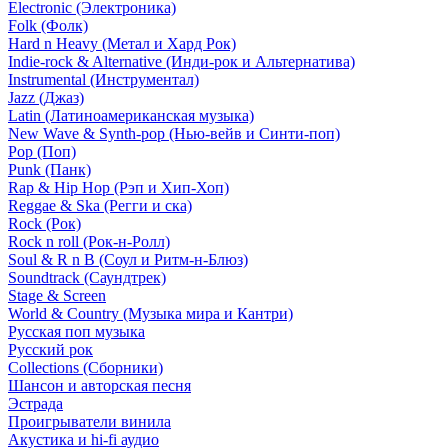
Electronic (Электроника)
Folk (Фолк)
Hard n Heavy (Метал и Хард Рок)
Indie-rock & Alternative (Инди-рок и Альтернатива)
Instrumental (Инструментал)
Jazz (Джаз)
Latin (Латиноамериканская музыка)
New Wave & Synth-pop (Нью-вейв и Синти-поп)
Pop (Поп)
Punk (Панк)
Rap & Hip Hop (Рэп и Хип-Хоп)
Reggae & Ska (Регги и ска)
Rock (Рок)
Rock n roll (Рок-н-Ролл)
Soul & R n B (Соул и Ритм-н-Блюз)
Soundtrack (Саундтрек)
Stage & Screen
World & Country (Музыка мира и Кантри)
Русская поп музыка
Русский рок
Сollections (Сборники)
Шансон и авторская песня
Эстрада
Проигрыватели винила
Акустика и hi-fi аудио