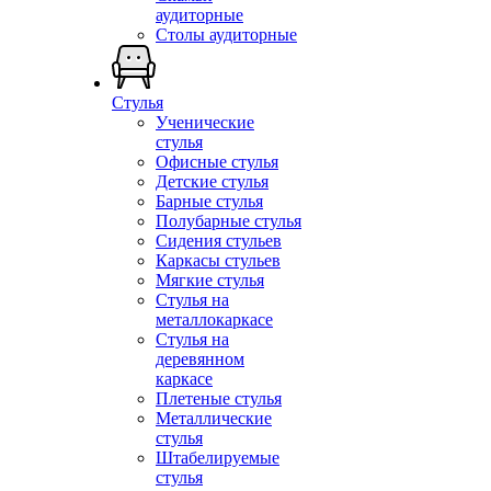
аудиторные
Столы аудиторные
Стулья
Ученические
стулья
Офисные стулья
Детские стулья
Барные стулья
Полубарные стулья
Сидения стульев
Каркасы стульев
Мягкие стулья
Стулья на
металлокаркасе
Стулья на
деревянном
каркасе
Плетеные стулья
Металлические
стулья
Штабелируемые
стулья