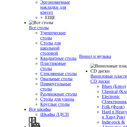
Эргономичные
накладки для
кресел
+ ЕЩЕ
Все столы
Ученические
столы
Столы для
школьной
столовой
Винил и музыка
Квадратные столы
Пластиковые
столы
Стеклянные столы
Виниловые пласт
Овальные столы
CD диски
Прямоугольные
Blues (Блюз)
столы
Classical (Кл
Раздвижные столы
Electronic
Столы для улицы
(Электроник
Круглые столы
Folk (Фолк)
Все шкафы
Hard n Heav
Шкафы ЛДСП
и Хард Рок)
Indie-rock &