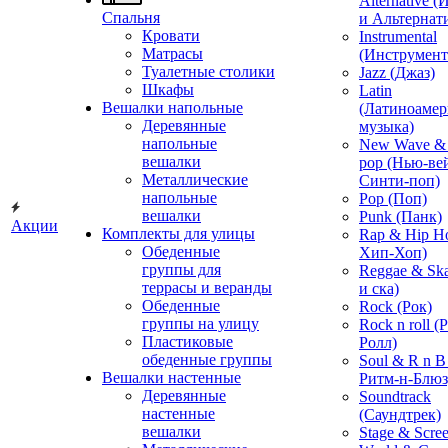
Alternative 
Спальня
и Альтернат
Кровати
Instrumental
Матрасы
(Инструмент
Туалетные столики
Jazz (Джаз)
Шкафы
Latin
Вешалки напольные
(Латиноамер
Деревянные
музыка)
напольные
New Wave & 
вешалки
pop (Нью-ве
Металлические
Синти-поп)
напольные
Pop (Поп)
вешалки
Punk (Панк)
Акции
Комплекты для улицы
Rap & Hip H
Обеденные
Хип-Хоп)
группы для
Reggae & Ska
террасы и веранды
и ска)
Обеденные
Rock (Рок)
группы на улицу
Rock n roll (
Пластиковые
Ролл)
обеденные группы
Soul & R n B
Вешалки настенные
Ритм-н-Блюз
Деревянные
Soundtrack
настенные
(Саундтрек)
вешалки
Stage & Scre