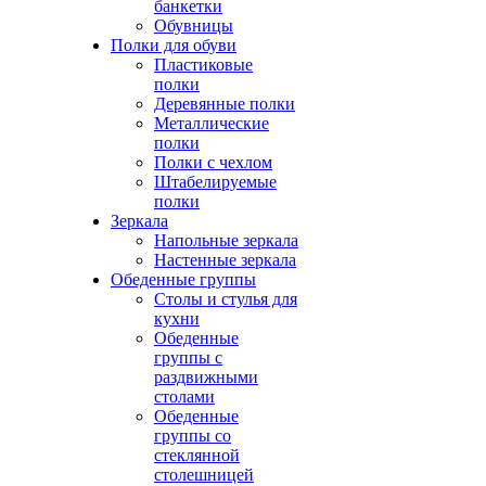
банкетки
Обувницы
Полки для обуви
Пластиковые
полки
Деревянные полки
Металлические
полки
Полки с чехлом
Штабелируемые
полки
Зеркала
Напольные зеркала
Настенные зеркала
Обеденные группы
Столы и стулья для
кухни
Обеденные
группы с
раздвижными
столами
Обеденные
группы со
стеклянной
столешницей