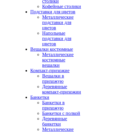
столики
Кофейные столики
Подставки для цветов
Металлические
подставки для
цветов
Напольные
подставки для
цветов
Вешалки костюмные
Металлические
костюмные
вешалки
Компакт-прихожие
Вешалки в
прихожую
Деревянные
компакт-прихожии
Банкетки
Банкетки в
прихожую
Банкетки с полкой
Деревянные
банкетки
Металлические