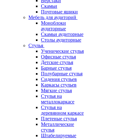
Верстаки
Скамьи
Почтовые ящики
Мебель для аудиторий
Моноблоки
аудиторные
Скамьи аудиторные
Столы аудиторные
Стулья
Ученические стулья
Офисные стулья
Детские стулья
Барные стулья
Полубарные стулья
Сидения стульев
Каркасы стульев
Мягкие стулья
Стулья на
металлокаркасе
Стулья на
деревянном каркасе
Плетеные стулья
Металлические
стулья
Штабелируемые