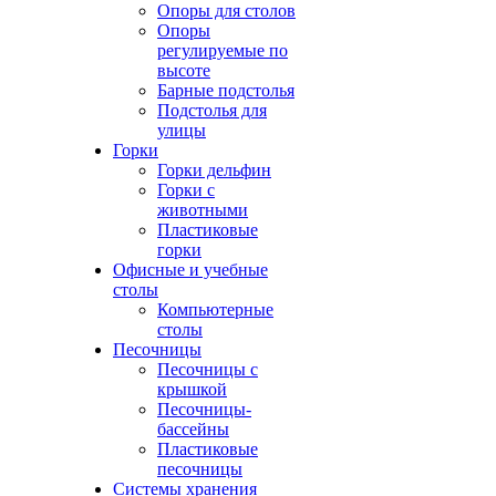
Опоры для столов
Опоры
регулируемые по
высоте
Барные подстолья
Подстолья для
улицы
Горки
Горки дельфин
Горки с
животными
Пластиковые
горки
Офисные и учебные
столы
Компьютерные
столы
Песочницы
Песочницы с
крышкой
Песочницы-
бассейны
Пластиковые
песочницы
Системы хранения