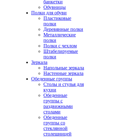
банкетки
Обувницы
Полки для обуви
Пластиковые
полки
Деревянные полки
Металлические
полки
Полки с чехлом
Штабелируемые
полки
Зеркала
Напольные зеркала
Настенные зеркала
Обеденные группы
Столы и стулья для
кухни
Обеденные
группы с
раздвижными
столами
Обеденные
группы со
стеклянной
столешницей