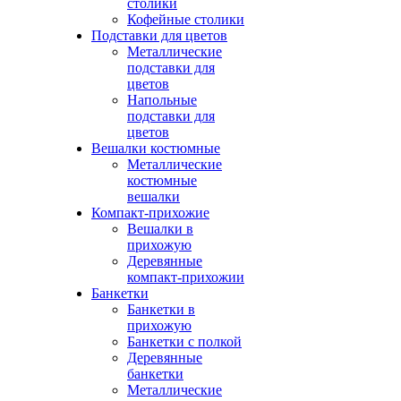
столики
Кофейные столики
Подставки для цветов
Металлические
подставки для
цветов
Напольные
подставки для
цветов
Вешалки костюмные
Металлические
костюмные
вешалки
Компакт-прихожие
Вешалки в
прихожую
Деревянные
компакт-прихожии
Банкетки
Банкетки в
прихожую
Банкетки с полкой
Деревянные
банкетки
Металлические