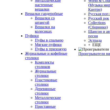
Металлические
World & Coun
настенные
(Музыка мир
вешалки
Кантри)
Вешалки гардеробные
Русская поп
Вешалки со
Русский рок
штангой
Сollections
Вешалки на
(Сборники)
колесиках
Шансон и ав
Пуфики
песня
Пуфы в спальню
Эстрада
Мягкие пуфики
+ ЕЩЕ
Пуфы в прихожую
Журнальные и кофейные
Проигрыватели в
столики
Комплекты
столиков
Журнальные
столики
Пластиковые
столики
Деревянные
столики
Металлические
столики
Приставные