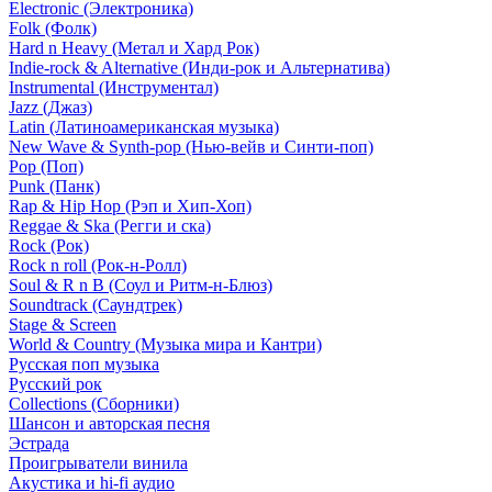
Electronic (Электроника)
Folk (Фолк)
Hard n Heavy (Метал и Хард Рок)
Indie-rock & Alternative (Инди-рок и Альтернатива)
Instrumental (Инструментал)
Jazz (Джаз)
Latin (Латиноамериканская музыка)
New Wave & Synth-pop (Нью-вейв и Синти-поп)
Pop (Поп)
Punk (Панк)
Rap & Hip Hop (Рэп и Хип-Хоп)
Reggae & Ska (Регги и ска)
Rock (Рок)
Rock n roll (Рок-н-Ролл)
Soul & R n B (Соул и Ритм-н-Блюз)
Soundtrack (Саундтрек)
Stage & Screen
World & Country (Музыка мира и Кантри)
Русская поп музыка
Русский рок
Сollections (Сборники)
Шансон и авторская песня
Эстрада
Проигрыватели винила
Акустика и hi-fi аудио