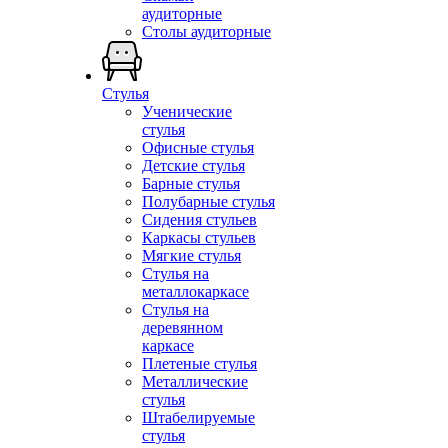
аудиторные
Столы аудиторные
Стулья
Ученические
стулья
Офисные стулья
Детские стулья
Барные стулья
Полубарные стулья
Сидения стульев
Каркасы стульев
Мягкие стулья
Стулья на
металлокаркасе
Стулья на
деревянном
каркасе
Плетеные стулья
Металлические
стулья
Штабелируемые
стулья