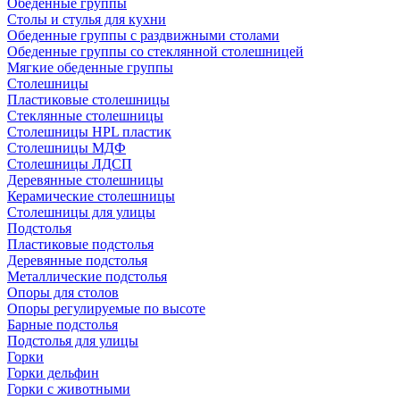
Обеденные группы
Столы и стулья для кухни
Обеденные группы с раздвижными столами
Обеденные группы со стеклянной столешницей
Мягкие обеденные группы
Столешницы
Пластиковые столешницы
Стеклянные столешницы
Столешницы HPL пластик
Столешницы МДФ
Столешницы ЛДСП
Деревянные столешницы
Керамические столешницы
Столешницы для улицы
Подстолья
Пластиковые подстолья
Деревянные подстолья
Металлические подстолья
Опоры для столов
Опоры регулируемые по высоте
Барные подстолья
Подстолья для улицы
Горки
Горки дельфин
Горки с животными