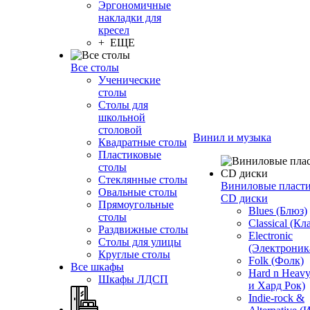
Эргономичные
накладки для
кресел
+ ЕЩЕ
Все столы
Ученические
столы
Столы для
школьной
столовой
Винил и музыка
Квадратные столы
Пластиковые
столы
Стеклянные столы
Виниловые пласт
Овальные столы
CD диски
Прямоугольные
Blues (Блюз)
столы
Classical (Кл
Раздвижные столы
Electronic
Столы для улицы
(Электроник
Круглые столы
Folk (Фолк)
Все шкафы
Hard n Heav
Шкафы ЛДСП
и Хард Рок)
Indie-rock &