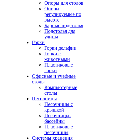
Опоры для столов
Опоры
регулируемые по
высоте
Барные подстолья
Подстолья для
улицы
Горки
Горки дельфин
Горки с
животными
Пластиковые
горки
Офисные и учебные
столы
Компьютерные
столы
Песочницы
Песочницы с
крышкой
Песочницы-
бассейны
Пластиковые
песочницы
Системы хранения