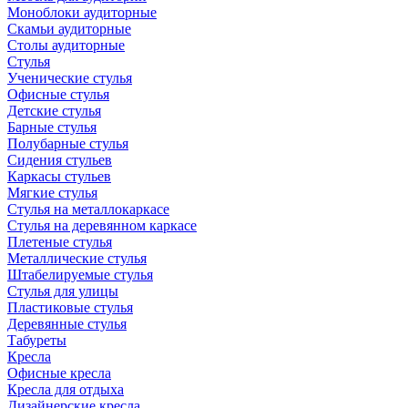
Моноблоки аудиторные
Скамьи аудиторные
Столы аудиторные
Стулья
Ученические стулья
Офисные стулья
Детские стулья
Барные стулья
Полубарные стулья
Сидения стульев
Каркасы стульев
Мягкие стулья
Стулья на металлокаркасе
Стулья на деревянном каркасе
Плетеные стулья
Металлические стулья
Штабелируемые стулья
Стулья для улицы
Пластиковые стулья
Деревянные стулья
Табуреты
Кресла
Офисные кресла
Кресла для отдыха
Дизайнерские кресла