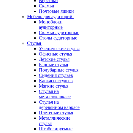
Верстаки
Скамьи
Почтовые ящики
Мебель для аудиторий
Моноблоки
аудиторные
Скамьи аудиторные
Столы аудиторные
Стулья
Ученические стулья
Офисные стулья
Детские стулья
Барные стулья
Полубарные стулья
Сидения стульев
Каркасы стульев
Мягкие стулья
Стулья на
металлокаркасе
Стулья на
деревянном каркасе
Плетеные стулья
Металлические
стулья
Штабелируемые