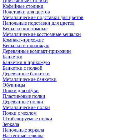
Приставные столики
Кофейные столики
Подставки для цветов
Металлические подставки для цветов
Напольные подставки для цветов
Вешалки костюмные
Металлические костюмные вешалки
Компакт-прихожие
Вешалки в прихожую
Деревянные компакт-прихожии
Банкетки
Банкетки в прихожую
Банкетки с полкой
Деревянные банкетки
Металлические банкетки
Обувницы
Полки для обуви
Пластиковые полки
Деревянные полки
Металлические полки
Полки с чехлом
Штабелируемые полки
Зеркала
Напольные зеркала
Настенные зеркала