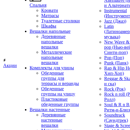
Alternative 
Спальня
и Альтернат
Кровати
Instrumental
Матрасы
(Инструмент
Туалетные столики
Jazz (Джаз)
Шкафы
Latin
Вешалки напольные
(Латиноамер
Деревянные
музыка)
напольные
New Wave & 
вешалки
pop (Нью-ве
Металлические
Синти-поп)
напольные
Pop (Поп)
вешалки
Punk (Панк)
Акции
Комплекты для улицы
Rap & Hip H
Обеденные
Хип-Хоп)
группы для
Reggae & Ska
террасы и веранды
и ска)
Обеденные
Rock (Рок)
группы на улицу
Rock n roll (
Пластиковые
Ролл)
обеденные группы
Soul & R n B
Вешалки настенные
Ритм-н-Блюз
Деревянные
Soundtrack
настенные
(Саундтрек)
вешалки
Stage & Scre