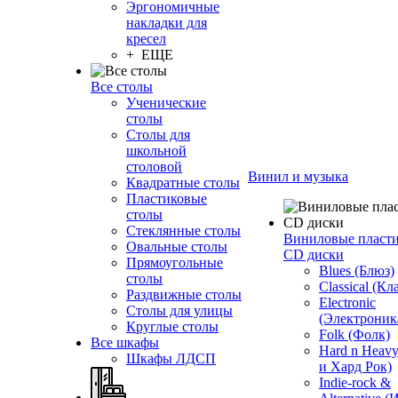
Эргономичные
накладки для
кресел
+ ЕЩЕ
Все столы
Ученические
столы
Столы для
школьной
столовой
Винил и музыка
Квадратные столы
Пластиковые
столы
Стеклянные столы
Виниловые пласт
Овальные столы
CD диски
Прямоугольные
Blues (Блюз)
столы
Classical (Кл
Раздвижные столы
Electronic
Столы для улицы
(Электроник
Круглые столы
Folk (Фолк)
Все шкафы
Hard n Heav
Шкафы ЛДСП
и Хард Рок)
Indie-rock &