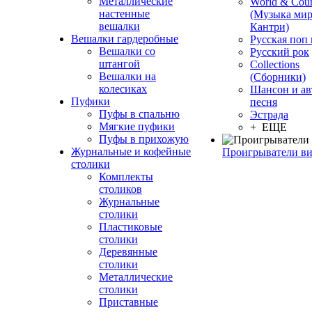
Металлические
World & Coun
настенные
(Музыка мир
вешалки
Кантри)
Вешалки гардеробные
Русская поп
Вешалки со
Русский рок
штангой
Сollections
Вешалки на
(Сборники)
колесиках
Шансон и ав
Пуфики
песня
Пуфы в спальню
Эстрада
Мягкие пуфики
+ ЕЩЕ
Пуфы в прихожую
Журнальные и кофейные
Проигрыватели в
столики
Комплекты
столиков
Журнальные
столики
Пластиковые
столики
Деревянные
столики
Металлические
столики
Приставные