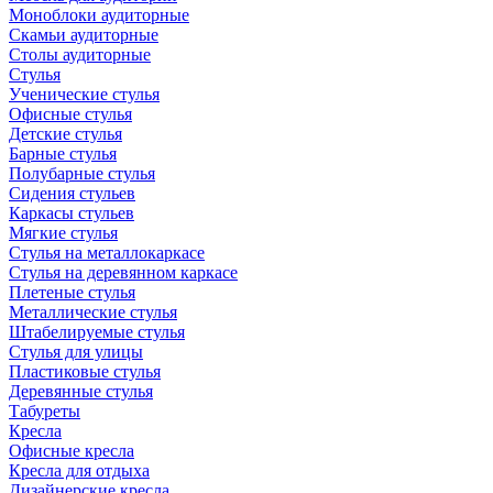
Моноблоки аудиторные
Скамьи аудиторные
Столы аудиторные
Стулья
Ученические стулья
Офисные стулья
Детские стулья
Барные стулья
Полубарные стулья
Сидения стульев
Каркасы стульев
Мягкие стулья
Стулья на металлокаркасе
Стулья на деревянном каркасе
Плетеные стулья
Металлические стулья
Штабелируемые стулья
Стулья для улицы
Пластиковые стулья
Деревянные стулья
Табуреты
Кресла
Офисные кресла
Кресла для отдыха
Дизайнерские кресла