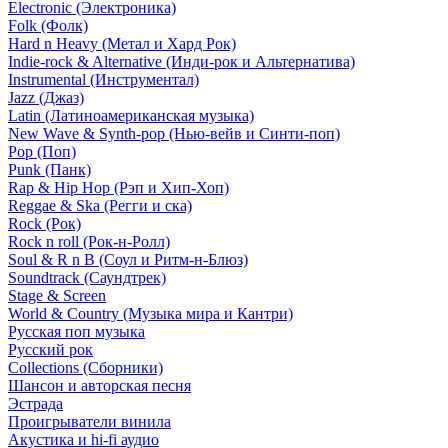
Electronic (Электроника)
Folk (Фолк)
Hard n Heavy (Метал и Хард Рок)
Indie-rock & Alternative (Инди-рок и Альтернатива)
Instrumental (Инструментал)
Jazz (Джаз)
Latin (Латиноамериканская музыка)
New Wave & Synth-pop (Нью-вейв и Синти-поп)
Pop (Поп)
Punk (Панк)
Rap & Hip Hop (Рэп и Хип-Хоп)
Reggae & Ska (Регги и ска)
Rock (Рок)
Rock n roll (Рок-н-Ролл)
Soul & R n B (Соул и Ритм-н-Блюз)
Soundtrack (Саундтрек)
Stage & Screen
World & Country (Музыка мира и Кантри)
Русская поп музыка
Русский рок
Сollections (Сборники)
Шансон и авторская песня
Эстрада
Проигрыватели винила
Акустика и hi-fi аудио