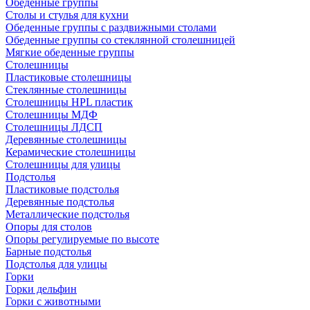
Обеденные группы
Столы и стулья для кухни
Обеденные группы с раздвижными столами
Обеденные группы со стеклянной столешницей
Мягкие обеденные группы
Столешницы
Пластиковые столешницы
Стеклянные столешницы
Столешницы HPL пластик
Столешницы МДФ
Столешницы ЛДСП
Деревянные столешницы
Керамические столешницы
Столешницы для улицы
Подстолья
Пластиковые подстолья
Деревянные подстолья
Металлические подстолья
Опоры для столов
Опоры регулируемые по высоте
Барные подстолья
Подстолья для улицы
Горки
Горки дельфин
Горки с животными