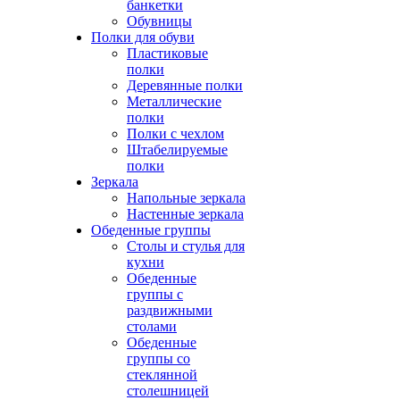
банкетки
Обувницы
Полки для обуви
Пластиковые
полки
Деревянные полки
Металлические
полки
Полки с чехлом
Штабелируемые
полки
Зеркала
Напольные зеркала
Настенные зеркала
Обеденные группы
Столы и стулья для
кухни
Обеденные
группы с
раздвижными
столами
Обеденные
группы со
стеклянной
столешницей