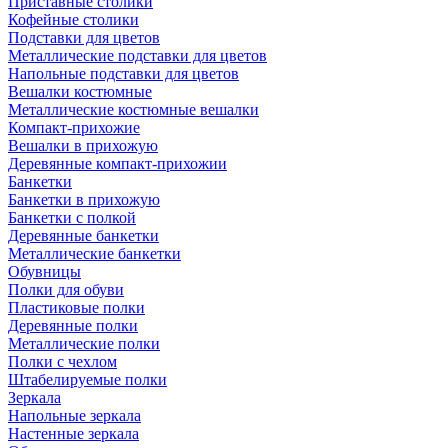
Приставные столики
Кофейные столики
Подставки для цветов
Металлические подставки для цветов
Напольные подставки для цветов
Вешалки костюмные
Металлические костюмные вешалки
Компакт-прихожие
Вешалки в прихожую
Деревянные компакт-прихожии
Банкетки
Банкетки в прихожую
Банкетки с полкой
Деревянные банкетки
Металлические банкетки
Обувницы
Полки для обуви
Пластиковые полки
Деревянные полки
Металлические полки
Полки с чехлом
Штабелируемые полки
Зеркала
Напольные зеркала
Настенные зеркала