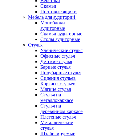
Верстаки
Скамьи
Почтовые ящики
Мебель для аудиторий
Моноблоки
аудиторные
Скамьи аудиторные
Столы аудиторные
Стулья
Ученические стулья
Офисные стулья
Детские стулья
Барные стулья
Полубарные стулья
Сидения стульев
Каркасы стульев
Мягкие стулья
Стулья на
металлокаркасе
Стулья на
деревянном каркасе
Плетеные стулья
Металлические
стулья
Штабелируемые