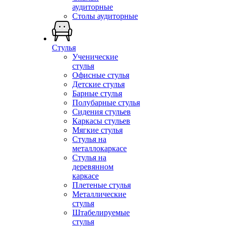
аудиторные
Столы аудиторные
Стулья
Ученические
стулья
Офисные стулья
Детские стулья
Барные стулья
Полубарные стулья
Сидения стульев
Каркасы стульев
Мягкие стулья
Стулья на
металлокаркасе
Стулья на
деревянном
каркасе
Плетеные стулья
Металлические
стулья
Штабелируемые
стулья