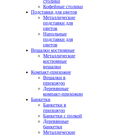
столики
Кофейные столики
Подставки для цветов
Металлические
подставки для
цветов
Напольные
подставки для
цветов
Вешалки костюмные
Металлические
костюмные
вешалки
Компакт-прихожие
Вешалки в
прихожую
Деревянные
компакт-прихожии
Банкетки
Банкетки в
прихожую
Банкетки с полкой
Деревянные
банкетки
Металлические