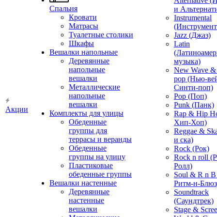
Alternative 
Спальня
и Альтернат
Кровати
Instrumental
Матрасы
(Инструмент
Туалетные столики
Jazz (Джаз)
Шкафы
Latin
Вешалки напольные
(Латиноамер
Деревянные
музыка)
напольные
New Wave & 
вешалки
pop (Нью-ве
Металлические
Синти-поп)
напольные
Pop (Поп)
вешалки
Punk (Панк)
Акции
Комплекты для улицы
Rap & Hip H
Обеденные
Хип-Хоп)
группы для
Reggae & Ska
террасы и веранды
и ска)
Обеденные
Rock (Рок)
группы на улицу
Rock n roll (
Пластиковые
Ролл)
обеденные группы
Soul & R n B
Вешалки настенные
Ритм-н-Блюз
Деревянные
Soundtrack
настенные
(Саундтрек)
вешалки
Stage & Scre