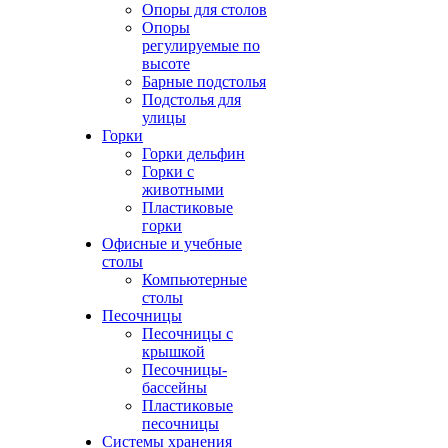
Опоры для столов
Опоры
регулируемые по
высоте
Барные подстолья
Подстолья для
улицы
Горки
Горки дельфин
Горки с
животными
Пластиковые
горки
Офисные и учебные
столы
Компьютерные
столы
Песочницы
Песочницы с
крышкой
Песочницы-
бассейны
Пластиковые
песочницы
Системы хранения