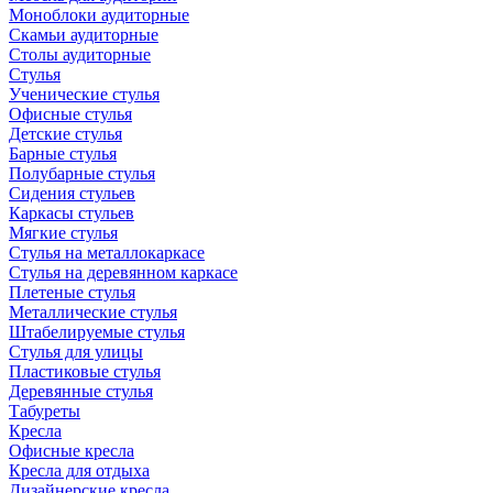
Моноблоки аудиторные
Скамьи аудиторные
Столы аудиторные
Стулья
Ученические стулья
Офисные стулья
Детские стулья
Барные стулья
Полубарные стулья
Сидения стульев
Каркасы стульев
Мягкие стулья
Стулья на металлокаркасе
Стулья на деревянном каркасе
Плетеные стулья
Металлические стулья
Штабелируемые стулья
Стулья для улицы
Пластиковые стулья
Деревянные стулья
Табуреты
Кресла
Офисные кресла
Кресла для отдыха
Дизайнерские кресла