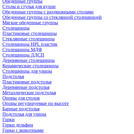
Обеденные группы
Столы и стулья для кухни
Обеденные группы с раздвижными столами
Обеденные группы со стеклянной столешницей
Мягкие обеденные группы
Столешницы
Пластиковые столешницы
Стеклянные столешницы
Столешницы HPL пластик
Столешницы МДФ
Столешницы ЛДСП
Деревянные столешницы
Керамические столешницы
Столешницы для улицы
Подстолья
Пластиковые подстолья
Деревянные подстолья
Металлические подстолья
Опоры для столов
Опоры регулируемые по высоте
Барные подстолья
Подстолья для улицы
Горки
Горки дельфин
Горки с животными