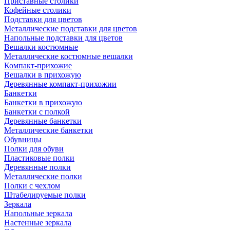
Приставные столики
Кофейные столики
Подставки для цветов
Металлические подставки для цветов
Напольные подставки для цветов
Вешалки костюмные
Металлические костюмные вешалки
Компакт-прихожие
Вешалки в прихожую
Деревянные компакт-прихожии
Банкетки
Банкетки в прихожую
Банкетки с полкой
Деревянные банкетки
Металлические банкетки
Обувницы
Полки для обуви
Пластиковые полки
Деревянные полки
Металлические полки
Полки с чехлом
Штабелируемые полки
Зеркала
Напольные зеркала
Настенные зеркала