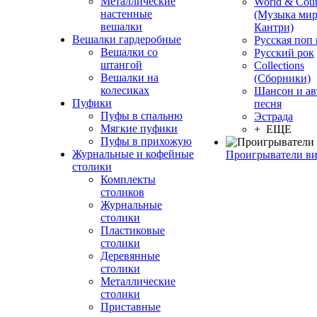
Металлические
World & Coun
настенные
(Музыка мир
вешалки
Кантри)
Вешалки гардеробные
Русская поп
Вешалки со
Русский рок
штангой
Сollections
Вешалки на
(Сборники)
колесиках
Шансон и ав
Пуфики
песня
Пуфы в спальню
Эстрада
Мягкие пуфики
+ ЕЩЕ
Пуфы в прихожую
Журнальные и кофейные
Проигрыватели в
столики
Комплекты
столиков
Журнальные
столики
Пластиковые
столики
Деревянные
столики
Металлические
столики
Приставные