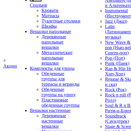
Alternative 
Спальня
и Альтернат
Кровати
Instrumental
Матрасы
(Инструмент
Туалетные столики
Jazz (Джаз)
Шкафы
Latin
Вешалки напольные
(Латиноамер
Деревянные
музыка)
напольные
New Wave & 
вешалки
pop (Нью-ве
Металлические
Синти-поп)
напольные
Pop (Поп)
вешалки
Punk (Панк)
Акции
Комплекты для улицы
Rap & Hip H
Обеденные
Хип-Хоп)
группы для
Reggae & Ska
террасы и веранды
и ска)
Обеденные
Rock (Рок)
группы на улицу
Rock n roll (
Пластиковые
Ролл)
обеденные группы
Soul & R n B
Вешалки настенные
Ритм-н-Блюз
Деревянные
Soundtrack
настенные
(Саундтрек)
вешалки
Stage & Scre