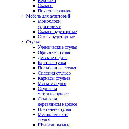
Верстаки
Скамьи
Почтовые ящики
Мебель для аудиторий
Моноблоки
аудиторные
Скамьи аудиторные
Столы аудиторные
Стулья
Ученические стулья
Офисные стулья
Детские стулья
Барные стулья
Полубарные стулья
Сидения стульев
Каркасы стульев
Мягкие стулья
Стулья на
металлокаркасе
Стулья на
деревянном каркасе
Плетеные стулья
Металлические
стулья
Штабелируемые