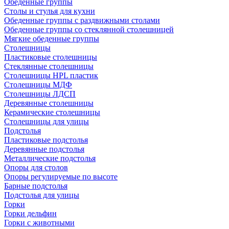
Обеденные группы
Столы и стулья для кухни
Обеденные группы с раздвижными столами
Обеденные группы со стеклянной столешницей
Мягкие обеденные группы
Столешницы
Пластиковые столешницы
Стеклянные столешницы
Столешницы HPL пластик
Столешницы МДФ
Столешницы ЛДСП
Деревянные столешницы
Керамические столешницы
Столешницы для улицы
Подстолья
Пластиковые подстолья
Деревянные подстолья
Металлические подстолья
Опоры для столов
Опоры регулируемые по высоте
Барные подстолья
Подстолья для улицы
Горки
Горки дельфин
Горки с животными