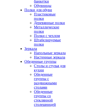
банкетки
Обувницы
Полки для обуви
Пластиковые
полки
Деревянные полки
Металлические
полки
Полки с чехлом
Штабелируемые
полки
Зеркала
Напольные зеркала
Настенные зеркала
Обеденные группы
Столы и стулья для
кухни
Обеденные
группы с
раздвижными
столами
Обеденные
группы со
стеклянной
столешницей