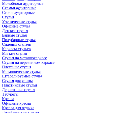
Моноблоки аудиторные
Скамьи аудиторные
Столы аудиторные
Стулья
Ученические стулья
Офисные стулья
Детские стулья
Барные стулья
Полубарные стулья
Сидения стульев
Каркасы стульев
Мягкие стулья
Стулья на металлокаркасе
Стулья на деревянном каркасе
Плетеные стулья
Металлические стулья
Штабелируемые стулья
Стулья для улицы
Пластиковые стулья
Деревянные стулья
Табуреты
Кресла
Офисные кресла
Кресла для отдыха
Дизайнерские кресла