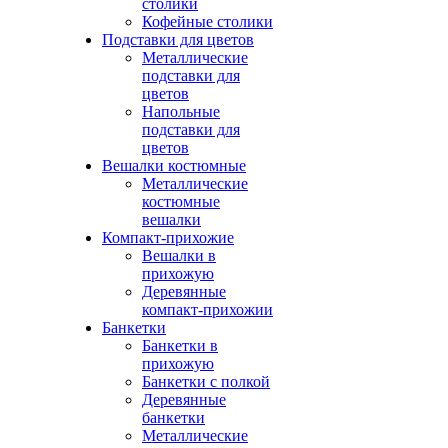
столики
Кофейные столики
Подставки для цветов
Металлические
подставки для
цветов
Напольные
подставки для
цветов
Вешалки костюмные
Металлические
костюмные
вешалки
Компакт-прихожие
Вешалки в
прихожую
Деревянные
компакт-прихожии
Банкетки
Банкетки в
прихожую
Банкетки с полкой
Деревянные
банкетки
Металлические