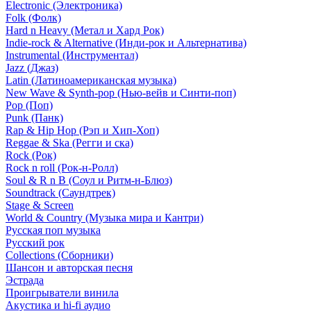
Electronic (Электроника)
Folk (Фолк)
Hard n Heavy (Метал и Хард Рок)
Indie-rock & Alternative (Инди-рок и Альтернатива)
Instrumental (Инструментал)
Jazz (Джаз)
Latin (Латиноамериканская музыка)
New Wave & Synth-pop (Нью-вейв и Синти-поп)
Pop (Поп)
Punk (Панк)
Rap & Hip Hop (Рэп и Хип-Хоп)
Reggae & Ska (Регги и ска)
Rock (Рок)
Rock n roll (Рок-н-Ролл)
Soul & R n B (Соул и Ритм-н-Блюз)
Soundtrack (Саундтрек)
Stage & Screen
World & Country (Музыка мира и Кантри)
Русская поп музыка
Русский рок
Сollections (Сборники)
Шансон и авторская песня
Эстрада
Проигрыватели винила
Акустика и hi-fi аудио