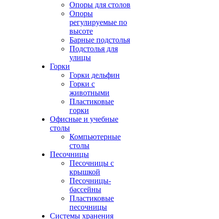
Опоры для столов
Опоры
регулируемые по
высоте
Барные подстолья
Подстолья для
улицы
Горки
Горки дельфин
Горки с
животными
Пластиковые
горки
Офисные и учебные
столы
Компьютерные
столы
Песочницы
Песочницы с
крышкой
Песочницы-
бассейны
Пластиковые
песочницы
Системы хранения