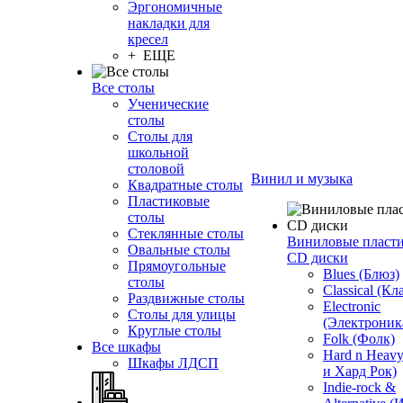
Эргономичные
накладки для
кресел
+ ЕЩЕ
Все столы
Ученические
столы
Столы для
школьной
столовой
Винил и музыка
Квадратные столы
Пластиковые
столы
Стеклянные столы
Виниловые пласт
Овальные столы
CD диски
Прямоугольные
Blues (Блюз)
столы
Classical (Кл
Раздвижные столы
Electronic
Столы для улицы
(Электроник
Круглые столы
Folk (Фолк)
Все шкафы
Hard n Heav
Шкафы ЛДСП
и Хард Рок)
Indie-rock &