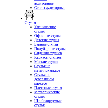
аудиторные
Столы аудиторные
Стулья
Ученические
стулья
Офисные стулья
Детские стулья
Барные стулья
Полубарные стулья
Сидения стульев
Каркасы стульев
Мягкие стулья
Стулья на
металлокаркасе
Стулья на
деревянном
каркасе
Плетеные стулья
Металлические
стулья
Штабелируемые
стулья