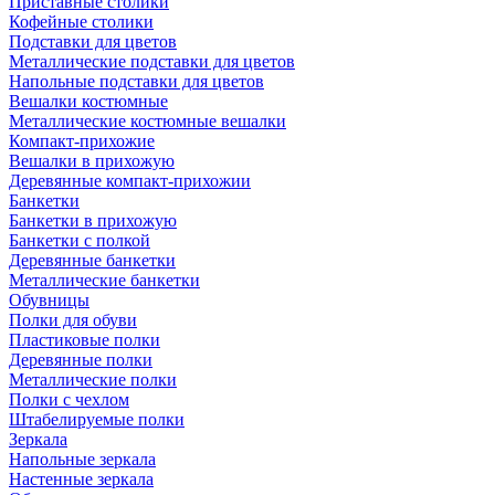
Приставные столики
Кофейные столики
Подставки для цветов
Металлические подставки для цветов
Напольные подставки для цветов
Вешалки костюмные
Металлические костюмные вешалки
Компакт-прихожие
Вешалки в прихожую
Деревянные компакт-прихожии
Банкетки
Банкетки в прихожую
Банкетки с полкой
Деревянные банкетки
Металлические банкетки
Обувницы
Полки для обуви
Пластиковые полки
Деревянные полки
Металлические полки
Полки с чехлом
Штабелируемые полки
Зеркала
Напольные зеркала
Настенные зеркала