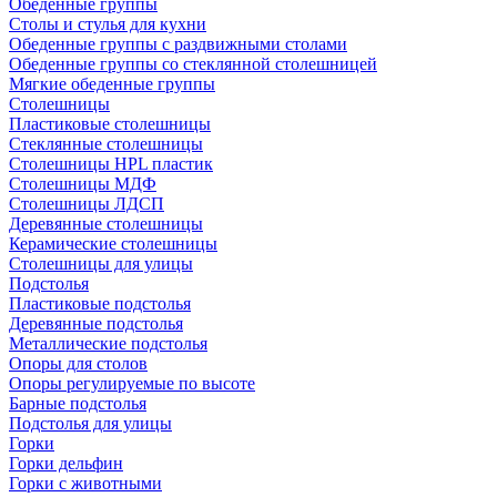
Обеденные группы
Столы и стулья для кухни
Обеденные группы с раздвижными столами
Обеденные группы со стеклянной столешницей
Мягкие обеденные группы
Столешницы
Пластиковые столешницы
Стеклянные столешницы
Столешницы HPL пластик
Столешницы МДФ
Столешницы ЛДСП
Деревянные столешницы
Керамические столешницы
Столешницы для улицы
Подстолья
Пластиковые подстолья
Деревянные подстолья
Металлические подстолья
Опоры для столов
Опоры регулируемые по высоте
Барные подстолья
Подстолья для улицы
Горки
Горки дельфин
Горки с животными