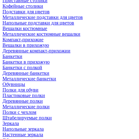
Приставные столики
Кофейные столики
Подставки для цветов
Металлические подставки для цветов
Напольные подставки для цветов
Вешалки костюмные
Металлические костюмные вешалки
Компакт-прихожие
Вешалки в прихожую
Деревянные компакт-прихожии
Банкетки
Банкетки в прихожую
Банкетки с полкой
Деревянные банкетки
Металлические банкетки
Обувницы
Полки для обуви
Пластиковые полки
Деревянные полки
Металлические полки
Полки с чехлом
Штабелируемые полки
Зеркала
Напольные зеркала
Настенные зеркала