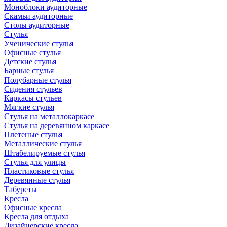
Моноблоки аудиторные
Скамьи аудиторные
Столы аудиторные
Стулья
Ученические стулья
Офисные стулья
Детские стулья
Барные стулья
Полубарные стулья
Сидения стульев
Каркасы стульев
Мягкие стулья
Стулья на металлокаркасе
Стулья на деревянном каркасе
Плетеные стулья
Металлические стулья
Штабелируемые стулья
Стулья для улицы
Пластиковые стулья
Деревянные стулья
Табуреты
Кресла
Офисные кресла
Кресла для отдыха
Дизайнерские кресла