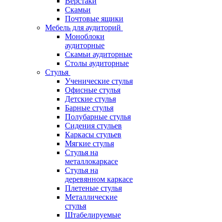
Верстаки
Скамьи
Почтовые ящики
Мебель для аудиторий
Моноблоки
аудиторные
Скамьи аудиторные
Столы аудиторные
Стулья
Ученические стулья
Офисные стулья
Детские стулья
Барные стулья
Полубарные стулья
Сидения стульев
Каркасы стульев
Мягкие стулья
Стулья на
металлокаркасе
Стулья на
деревянном каркасе
Плетеные стулья
Металлические
стулья
Штабелируемые