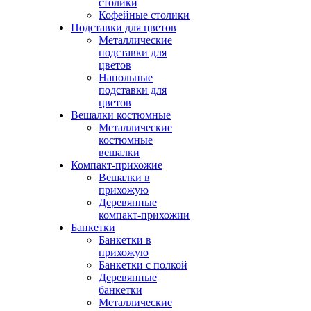
столики
Кофейные столики
Подставки для цветов
Металлические
подставки для
цветов
Напольные
подставки для
цветов
Вешалки костюмные
Металлические
костюмные
вешалки
Компакт-прихожие
Вешалки в
прихожую
Деревянные
компакт-прихожии
Банкетки
Банкетки в
прихожую
Банкетки с полкой
Деревянные
банкетки
Металлические