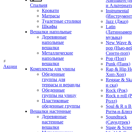
Alternative 
Спальня
и Альтернат
Кровати
Instrumental
Матрасы
(Инструмент
Туалетные столики
Jazz (Джаз)
Шкафы
Latin
Вешалки напольные
(Латиноамер
Деревянные
музыка)
напольные
New Wave & 
вешалки
pop (Нью-ве
Металлические
Синти-поп)
напольные
Pop (Поп)
вешалки
Punk (Панк)
Акции
Комплекты для улицы
Rap & Hip H
Обеденные
Хип-Хоп)
группы для
Reggae & Ska
террасы и веранды
и ска)
Обеденные
Rock (Рок)
группы на улицу
Rock n roll (
Пластиковые
Ролл)
обеденные группы
Soul & R n B
Вешалки настенные
Ритм-н-Блюз
Деревянные
Soundtrack
настенные
(Саундтрек)
вешалки
Stage & Scre