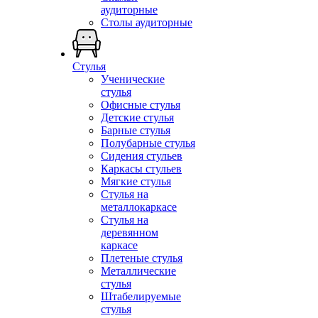
аудиторные
Столы аудиторные
Стулья
Ученические
стулья
Офисные стулья
Детские стулья
Барные стулья
Полубарные стулья
Сидения стульев
Каркасы стульев
Мягкие стулья
Стулья на
металлокаркасе
Стулья на
деревянном
каркасе
Плетеные стулья
Металлические
стулья
Штабелируемые
стулья