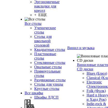
Эргономичные
накладки для
кресел
+ ЕЩЕ
Все столы
Ученические
столы
Столы для
школьной
столовой
Винил и музыка
Квадратные столы
Пластиковые
столы
Стеклянные столы
Виниловые пласт
Овальные столы
CD диски
Прямоугольные
Blues (Блюз)
столы
Classical (Кл
Раздвижные столы
Electronic
Столы для улицы
(Электроник
Круглые столы
Folk (Фолк)
Все шкафы
Hard n Heav
Шкафы ЛДСП
и Хард Рок)
Indie-rock &