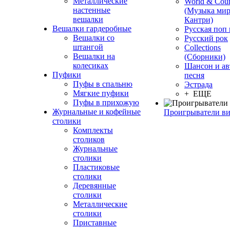
Металлические
World & Coun
настенные
(Музыка мир
вешалки
Кантри)
Вешалки гардеробные
Русская поп
Вешалки со
Русский рок
штангой
Сollections
Вешалки на
(Сборники)
колесиках
Шансон и ав
Пуфики
песня
Пуфы в спальню
Эстрада
Мягкие пуфики
+ ЕЩЕ
Пуфы в прихожую
Журнальные и кофейные
Проигрыватели в
столики
Комплекты
столиков
Журнальные
столики
Пластиковые
столики
Деревянные
столики
Металлические
столики
Приставные