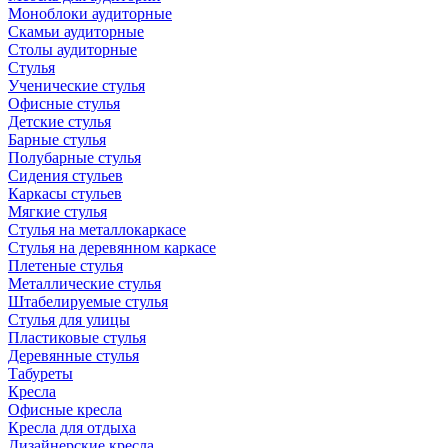
Моноблоки аудиторные
Скамьи аудиторные
Столы аудиторные
Стулья
Ученические стулья
Офисные стулья
Детские стулья
Барные стулья
Полубарные стулья
Сидения стульев
Каркасы стульев
Мягкие стулья
Стулья на металлокаркасе
Стулья на деревянном каркасе
Плетеные стулья
Металлические стулья
Штабелируемые стулья
Стулья для улицы
Пластиковые стулья
Деревянные стулья
Табуреты
Кресла
Офисные кресла
Кресла для отдыха
Дизайнерские кресла