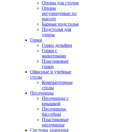
Опоры для столов
Опоры
регулируемые по
высоте
Барные подстолья
Подстолья для
улицы
Горки
Горки дельфин
Горки с
животными
Пластиковые
горки
Офисные и учебные
столы
Компьютерные
столы
Песочницы
Песочницы с
крышкой
Песочницы-
бассейны
Пластиковые
песочницы
Системы хранения