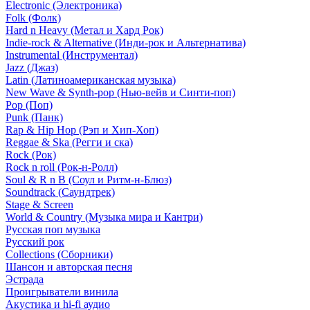
Electronic (Электроника)
Folk (Фолк)
Hard n Heavy (Метал и Хард Рок)
Indie-rock & Alternative (Инди-рок и Альтернатива)
Instrumental (Инструментал)
Jazz (Джаз)
Latin (Латиноамериканская музыка)
New Wave & Synth-pop (Нью-вейв и Синти-поп)
Pop (Поп)
Punk (Панк)
Rap & Hip Hop (Рэп и Хип-Хоп)
Reggae & Ska (Регги и ска)
Rock (Рок)
Rock n roll (Рок-н-Ролл)
Soul & R n B (Соул и Ритм-н-Блюз)
Soundtrack (Саундтрек)
Stage & Screen
World & Country (Музыка мира и Кантри)
Русская поп музыка
Русский рок
Сollections (Сборники)
Шансон и авторская песня
Эстрада
Проигрыватели винила
Акустика и hi-fi аудио