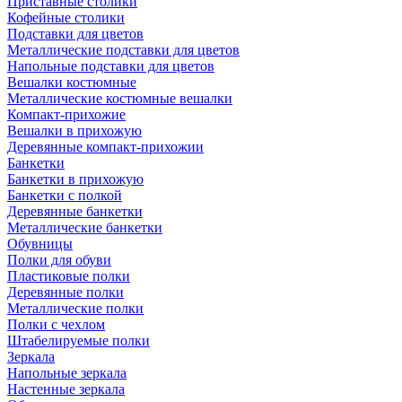
Приставные столики
Кофейные столики
Подставки для цветов
Металлические подставки для цветов
Напольные подставки для цветов
Вешалки костюмные
Металлические костюмные вешалки
Компакт-прихожие
Вешалки в прихожую
Деревянные компакт-прихожии
Банкетки
Банкетки в прихожую
Банкетки с полкой
Деревянные банкетки
Металлические банкетки
Обувницы
Полки для обуви
Пластиковые полки
Деревянные полки
Металлические полки
Полки с чехлом
Штабелируемые полки
Зеркала
Напольные зеркала
Настенные зеркала