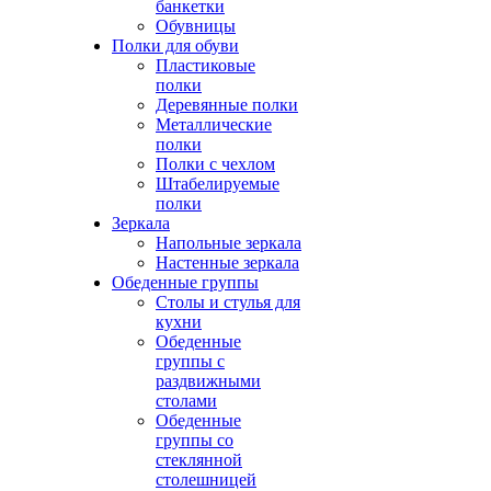
банкетки
Обувницы
Полки для обуви
Пластиковые
полки
Деревянные полки
Металлические
полки
Полки с чехлом
Штабелируемые
полки
Зеркала
Напольные зеркала
Настенные зеркала
Обеденные группы
Столы и стулья для
кухни
Обеденные
группы с
раздвижными
столами
Обеденные
группы со
стеклянной
столешницей