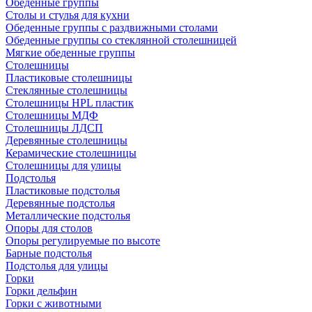
Обеденные группы
Столы и стулья для кухни
Обеденные группы с раздвижными столами
Обеденные группы со стеклянной столешницей
Мягкие обеденные группы
Столешницы
Пластиковые столешницы
Стеклянные столешницы
Столешницы HPL пластик
Столешницы МДФ
Столешницы ЛДСП
Деревянные столешницы
Керамические столешницы
Столешницы для улицы
Подстолья
Пластиковые подстолья
Деревянные подстолья
Металлические подстолья
Опоры для столов
Опоры регулируемые по высоте
Барные подстолья
Подстолья для улицы
Горки
Горки дельфин
Горки с животными