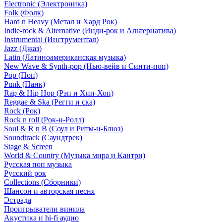
Electronic (Электроника)
Folk (Фолк)
Hard n Heavy (Метал и Хард Рок)
Indie-rock & Alternative (Инди-рок и Альтернатива)
Instrumental (Инструментал)
Jazz (Джаз)
Latin (Латиноамериканская музыка)
New Wave & Synth-pop (Нью-вейв и Синти-поп)
Pop (Поп)
Punk (Панк)
Rap & Hip Hop (Рэп и Хип-Хоп)
Reggae & Ska (Регги и ска)
Rock (Рок)
Rock n roll (Рок-н-Ролл)
Soul & R n B (Соул и Ритм-н-Блюз)
Soundtrack (Саундтрек)
Stage & Screen
World & Country (Музыка мира и Кантри)
Русская поп музыка
Русский рок
Сollections (Сборники)
Шансон и авторская песня
Эстрада
Проигрыватели винила
Акустика и hi-fi аудио