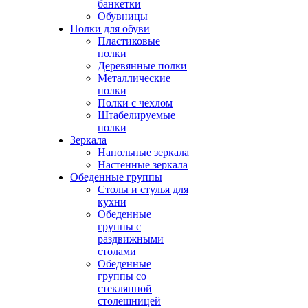
банкетки
Обувницы
Полки для обуви
Пластиковые
полки
Деревянные полки
Металлические
полки
Полки с чехлом
Штабелируемые
полки
Зеркала
Напольные зеркала
Настенные зеркала
Обеденные группы
Столы и стулья для
кухни
Обеденные
группы с
раздвижными
столами
Обеденные
группы со
стеклянной
столешницей