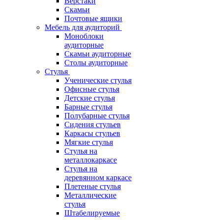
Верстаки
Скамьи
Почтовые ящики
Мебель для аудиторий
Моноблоки
аудиторные
Скамьи аудиторные
Столы аудиторные
Стулья
Ученические стулья
Офисные стулья
Детские стулья
Барные стулья
Полубарные стулья
Сидения стульев
Каркасы стульев
Мягкие стулья
Стулья на
металлокаркасе
Стулья на
деревянном каркасе
Плетеные стулья
Металлические
стулья
Штабелируемые