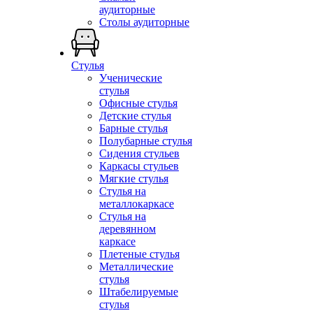
аудиторные
Столы аудиторные
Стулья
Ученические
стулья
Офисные стулья
Детские стулья
Барные стулья
Полубарные стулья
Сидения стульев
Каркасы стульев
Мягкие стулья
Стулья на
металлокаркасе
Стулья на
деревянном
каркасе
Плетеные стулья
Металлические
стулья
Штабелируемые
стулья