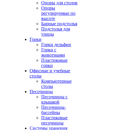
Опоры для столов
Опоры
регулируемые по
высоте
Барные подстолья
Подстолья для
улицы
Горки
Горки дельфин
Горки с
животными
Пластиковые
горки
Офисные и учебные
столы
Компьютерные
столы
Песочницы
Песочницы с
крышкой
Песочницы-
бассейны
Пластиковые
песочницы
Системы хранения