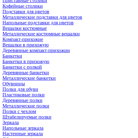
Приставные столики
Кофейные столики
Подставки для цветов
Металлические подставки для цветов
Напольные подставки для цветов
Вешалки костюмные
Металлические костюмные вешалки
Компакт-прихожие
Вешалки в прихожую
Деревянные компакт-прихожии
Банкетки
Банкетки в прихожую
Банкетки с полкой
Деревянные банкетки
Металлические банкетки
Обувницы
Полки для обуви
Пластиковые полки
Деревянные полки
Металлические полки
Полки с чехлом
Штабелируемые полки
Зеркала
Напольные зеркала
Настенные зеркала