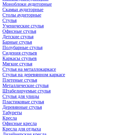
Моноблоки аудиторные
Скамьи аудиторные
Столы аудиторные
Стулья
Ученические стулья
Офисные стулья
Детские стулья
Барные стулья
Полубарные стулья
Сидения стульев
Каркасы стульев
Мягкие стулья
Стулья на металлокаркасе
Стулья на деревянном каркасе
Плетеные стулья
Металлические стулья
Штабелируемые стулья
Стулья для улицы
Пластиковые стулья
Деревянные стулья
Табуреты
Кресла
Офисные кресла
Кресла для отдыха
Дизайнерские кресла