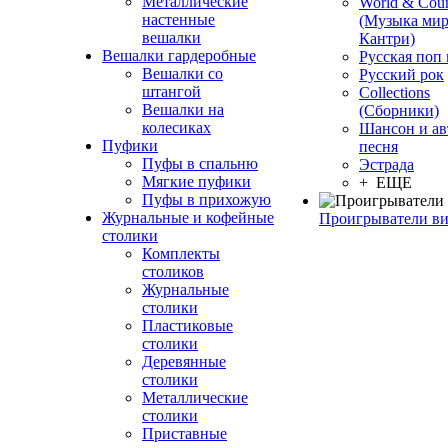
Металлические
World & Coun
настенные
(Музыка мир
вешалки
Кантри)
Вешалки гардеробные
Русская поп
Вешалки со
Русский рок
штангой
Сollections
Вешалки на
(Сборники)
колесиках
Шансон и ав
Пуфики
песня
Пуфы в спальню
Эстрада
Мягкие пуфики
+ ЕЩЕ
Пуфы в прихожую
Журнальные и кофейные
Проигрыватели в
столики
Комплекты
столиков
Журнальные
столики
Пластиковые
столики
Деревянные
столики
Металлические
столики
Приставные