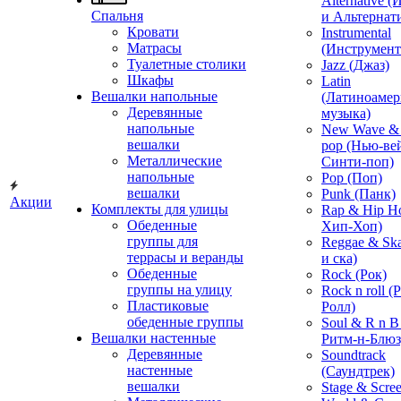
Alternative 
Спальня
и Альтернат
Кровати
Instrumental
Матрасы
(Инструмент
Туалетные столики
Jazz (Джаз)
Шкафы
Latin
Вешалки напольные
(Латиноамер
Деревянные
музыка)
напольные
New Wave & 
вешалки
pop (Нью-ве
Металлические
Синти-поп)
напольные
Pop (Поп)
вешалки
Punk (Панк)
Акции
Комплекты для улицы
Rap & Hip H
Обеденные
Хип-Хоп)
группы для
Reggae & Ska
террасы и веранды
и ска)
Обеденные
Rock (Рок)
группы на улицу
Rock n roll (
Пластиковые
Ролл)
обеденные группы
Soul & R n B
Вешалки настенные
Ритм-н-Блюз
Деревянные
Soundtrack
настенные
(Саундтрек)
вешалки
Stage & Scre