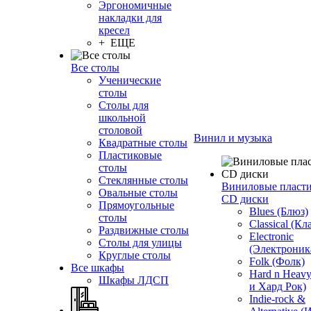
Эргономичные
накладки для
кресел
+ ЕЩЕ
Все столы
Ученические
столы
Столы для
школьной
столовой
Винил и музыка
Квадратные столы
Пластиковые
столы
Стеклянные столы
Виниловые пласт
Овальные столы
CD диски
Прямоугольные
Blues (Блюз)
столы
Classical (Кл
Раздвижные столы
Electronic
Столы для улицы
(Электроник
Круглые столы
Folk (Фолк)
Все шкафы
Hard n Heav
Шкафы ЛДСП
и Хард Рок)
Indie-rock &