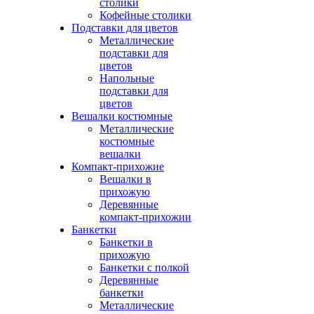
столики
Кофейные столики
Подставки для цветов
Металлические
подставки для
цветов
Напольные
подставки для
цветов
Вешалки костюмные
Металлические
костюмные
вешалки
Компакт-прихожие
Вешалки в
прихожую
Деревянные
компакт-прихожии
Банкетки
Банкетки в
прихожую
Банкетки с полкой
Деревянные
банкетки
Металлические