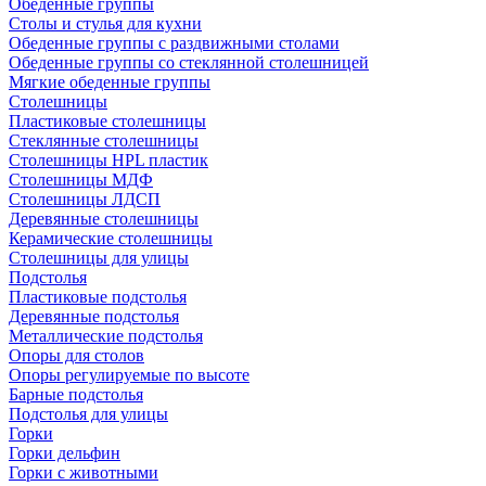
Обеденные группы
Столы и стулья для кухни
Обеденные группы с раздвижными столами
Обеденные группы со стеклянной столешницей
Мягкие обеденные группы
Столешницы
Пластиковые столешницы
Стеклянные столешницы
Столешницы HPL пластик
Столешницы МДФ
Столешницы ЛДСП
Деревянные столешницы
Керамические столешницы
Столешницы для улицы
Подстолья
Пластиковые подстолья
Деревянные подстолья
Металлические подстолья
Опоры для столов
Опоры регулируемые по высоте
Барные подстолья
Подстолья для улицы
Горки
Горки дельфин
Горки с животными