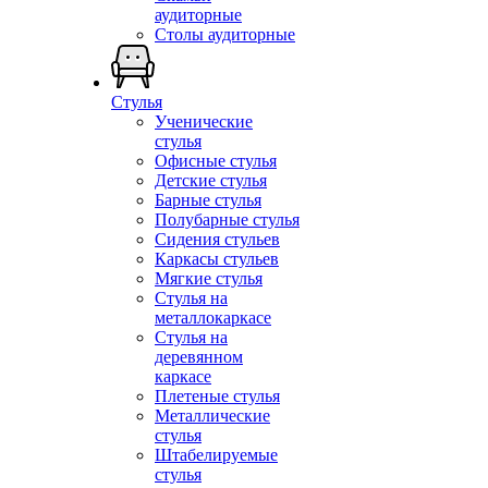
аудиторные
Столы аудиторные
Стулья
Ученические
стулья
Офисные стулья
Детские стулья
Барные стулья
Полубарные стулья
Сидения стульев
Каркасы стульев
Мягкие стулья
Стулья на
металлокаркасе
Стулья на
деревянном
каркасе
Плетеные стулья
Металлические
стулья
Штабелируемые
стулья