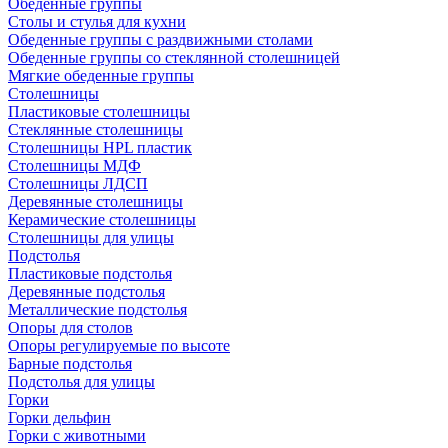
Обеденные группы
Столы и стулья для кухни
Обеденные группы с раздвижными столами
Обеденные группы со стеклянной столешницей
Мягкие обеденные группы
Столешницы
Пластиковые столешницы
Стеклянные столешницы
Столешницы HPL пластик
Столешницы МДФ
Столешницы ЛДСП
Деревянные столешницы
Керамические столешницы
Столешницы для улицы
Подстолья
Пластиковые подстолья
Деревянные подстолья
Металлические подстолья
Опоры для столов
Опоры регулируемые по высоте
Барные подстолья
Подстолья для улицы
Горки
Горки дельфин
Горки с животными