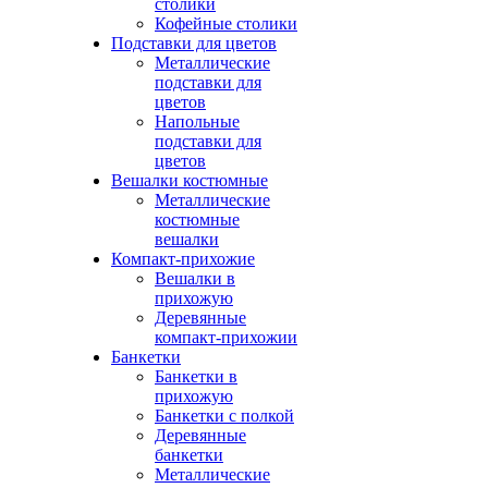
столики
Кофейные столики
Подставки для цветов
Металлические
подставки для
цветов
Напольные
подставки для
цветов
Вешалки костюмные
Металлические
костюмные
вешалки
Компакт-прихожие
Вешалки в
прихожую
Деревянные
компакт-прихожии
Банкетки
Банкетки в
прихожую
Банкетки с полкой
Деревянные
банкетки
Металлические