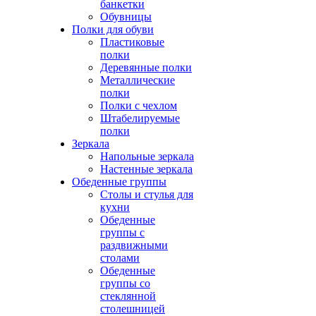
банкетки
Обувницы
Полки для обуви
Пластиковые
полки
Деревянные полки
Металлические
полки
Полки с чехлом
Штабелируемые
полки
Зеркала
Напольные зеркала
Настенные зеркала
Обеденные группы
Столы и стулья для
кухни
Обеденные
группы с
раздвижными
столами
Обеденные
группы со
стеклянной
столешницей