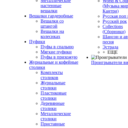
Металлические
World & Coun
настенные
(Музыка мир
вешалки
Кантри)
Вешалки гардеробные
Русская поп
Вешалки со
Русский рок
штангой
Сollections
Вешалки на
(Сборники)
колесиках
Шансон и ав
Пуфики
песня
Пуфы в спальню
Эстрада
Мягкие пуфики
+ ЕЩЕ
Пуфы в прихожую
Журнальные и кофейные
Проигрыватели в
столики
Комплекты
столиков
Журнальные
столики
Пластиковые
столики
Деревянные
столики
Металлические
столики
Приставные