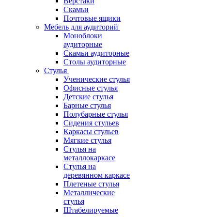
Верстаки
Скамьи
Почтовые ящики
Мебель для аудиторий
Моноблоки
аудиторные
Скамьи аудиторные
Столы аудиторные
Стулья
Ученические стулья
Офисные стулья
Детские стулья
Барные стулья
Полубарные стулья
Сидения стульев
Каркасы стульев
Мягкие стулья
Стулья на
металлокаркасе
Стулья на
деревянном каркасе
Плетеные стулья
Металлические
стулья
Штабелируемые