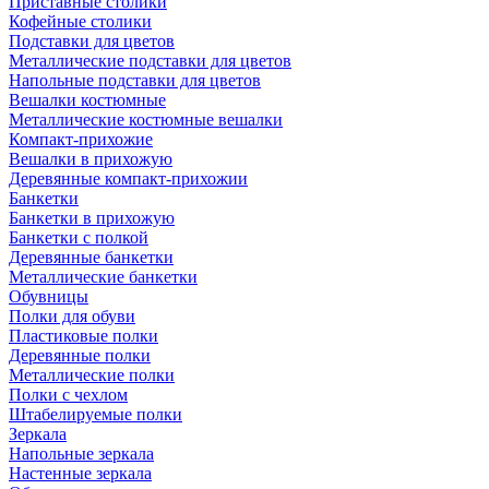
Приставные столики
Кофейные столики
Подставки для цветов
Металлические подставки для цветов
Напольные подставки для цветов
Вешалки костюмные
Металлические костюмные вешалки
Компакт-прихожие
Вешалки в прихожую
Деревянные компакт-прихожии
Банкетки
Банкетки в прихожую
Банкетки с полкой
Деревянные банкетки
Металлические банкетки
Обувницы
Полки для обуви
Пластиковые полки
Деревянные полки
Металлические полки
Полки с чехлом
Штабелируемые полки
Зеркала
Напольные зеркала
Настенные зеркала