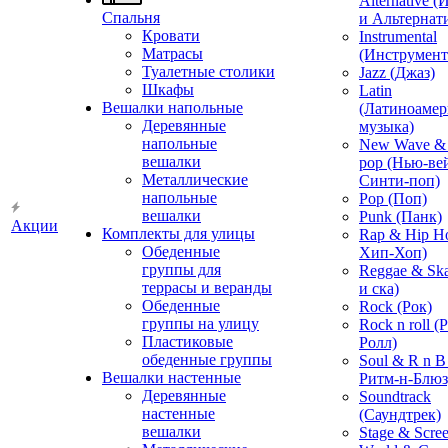
Alternative 
Спальня
и Альтернат
Кровати
Instrumental
Матрасы
(Инструмент
Туалетные столики
Jazz (Джаз)
Шкафы
Latin
Вешалки напольные
(Латиноамер
Деревянные
музыка)
напольные
New Wave & 
вешалки
pop (Нью-ве
Металлические
Синти-поп)
напольные
Pop (Поп)
вешалки
Punk (Панк)
Акции
Комплекты для улицы
Rap & Hip H
Обеденные
Хип-Хоп)
группы для
Reggae & Ska
террасы и веранды
и ска)
Обеденные
Rock (Рок)
группы на улицу
Rock n roll (
Пластиковые
Ролл)
обеденные группы
Soul & R n B
Вешалки настенные
Ритм-н-Блюз
Деревянные
Soundtrack
настенные
(Саундтрек)
вешалки
Stage & Scre