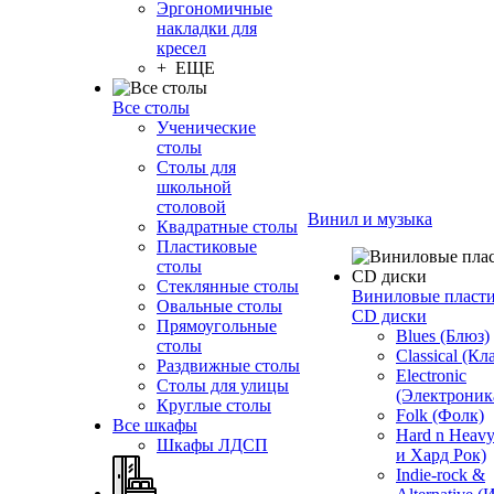
Эргономичные
накладки для
кресел
+ ЕЩЕ
Все столы
Ученические
столы
Столы для
школьной
столовой
Винил и музыка
Квадратные столы
Пластиковые
столы
Стеклянные столы
Виниловые пласт
Овальные столы
CD диски
Прямоугольные
Blues (Блюз)
столы
Classical (Кл
Раздвижные столы
Electronic
Столы для улицы
(Электроник
Круглые столы
Folk (Фолк)
Все шкафы
Hard n Heav
Шкафы ЛДСП
и Хард Рок)
Indie-rock &