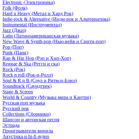
Electronic (Электроника)
Folk (Фолк)
Hard n Heavy (Метал и Хард Рок)
Indie-rock & Alternative (Инди-рок и Альтернатива)
Instrumental (Инструментал)
Jazz (Джаз)
Latin (Латиноамериканская музыка)
New Wave & Synth-pop (Нью-вейв и Синти-поп)
Pop (Поп)
Punk (Панк)
Rap & Hip Hop (Рэп и Хип-Хоп)
Reggae & Ska (Регги и ска)
Rock (Рок)
Rock n roll (Рок-н-Ролл)
Soul & R n B (Соул и Ритм-н-Блюз)
Soundtrack (Саундтрек)
Stage & Screen
World & Country (Музыка мира и Кантри)
Русская поп музыка
Русский рок
Сollections (Сборники)
Шансон и авторская песня
Эстрада
Проигрыватели винила
Акустика и hi-fi аудио