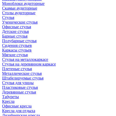
Моноблоки аудиторные
Скамьи аудиторные
Столы аудиторные
Стулья
Ученические стулья
Офисные стулья
Детские стулья
Барные стулья
Полубарные стулья
Сидения стульев
Каркасы стульев
Мягкие стулья
Стулья на металлокаркасе
Стулья на деревянном каркасе
Плетеные стулья
Металлические стулья
Штабелируемые стулья
Стулья для улицы
Пластиковые стулья
Деревянные стулья
Табуреты
Кресла
Офисные кресла
Кресла для отдыха
Дизайнерские кресла