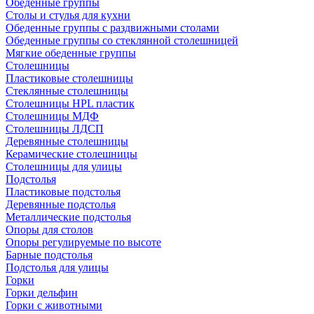
Обеденные группы
Столы и стулья для кухни
Обеденные группы с раздвижными столами
Обеденные группы со стеклянной столешницей
Мягкие обеденные группы
Столешницы
Пластиковые столешницы
Стеклянные столешницы
Столешницы HPL пластик
Столешницы МДФ
Столешницы ЛДСП
Деревянные столешницы
Керамические столешницы
Столешницы для улицы
Подстолья
Пластиковые подстолья
Деревянные подстолья
Металлические подстолья
Опоры для столов
Опоры регулируемые по высоте
Барные подстолья
Подстолья для улицы
Горки
Горки дельфин
Горки с животными