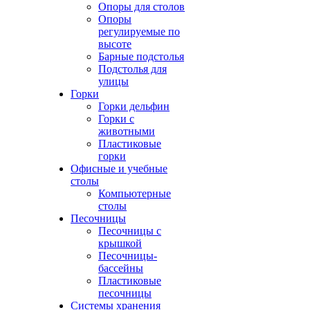
Опоры для столов
Опоры
регулируемые по
высоте
Барные подстолья
Подстолья для
улицы
Горки
Горки дельфин
Горки с
животными
Пластиковые
горки
Офисные и учебные
столы
Компьютерные
столы
Песочницы
Песочницы с
крышкой
Песочницы-
бассейны
Пластиковые
песочницы
Системы хранения