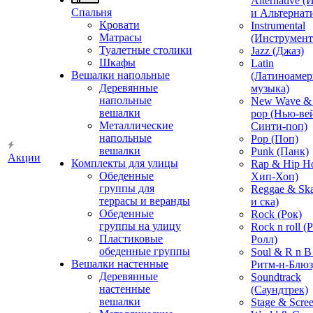
Alternative 
Спальня
и Альтернат
Кровати
Instrumental
Матрасы
(Инструмент
Туалетные столики
Jazz (Джаз)
Шкафы
Latin
Вешалки напольные
(Латиноамер
Деревянные
музыка)
напольные
New Wave & 
вешалки
pop (Нью-ве
Металлические
Синти-поп)
напольные
Pop (Поп)
вешалки
Punk (Панк)
Акции
Комплекты для улицы
Rap & Hip H
Обеденные
Хип-Хоп)
группы для
Reggae & Ska
террасы и веранды
и ска)
Обеденные
Rock (Рок)
группы на улицу
Rock n roll (
Пластиковые
Ролл)
обеденные группы
Soul & R n B
Вешалки настенные
Ритм-н-Блюз
Деревянные
Soundtrack
настенные
(Саундтрек)
вешалки
Stage & Scre