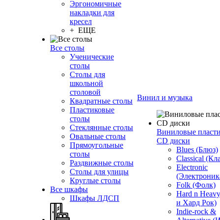
Эргономичные
накладки для
кресел
+ ЕЩЕ
Все столы
Ученические
столы
Столы для
школьной
столовой
Винил и музыка
Квадратные столы
Пластиковые
столы
Стеклянные столы
Виниловые пласт
Овальные столы
CD диски
Прямоугольные
Blues (Блюз)
столы
Classical (Кл
Раздвижные столы
Electronic
Столы для улицы
(Электроник
Круглые столы
Folk (Фолк)
Все шкафы
Hard n Heav
Шкафы ЛДСП
и Хард Рок)
Indie-rock &