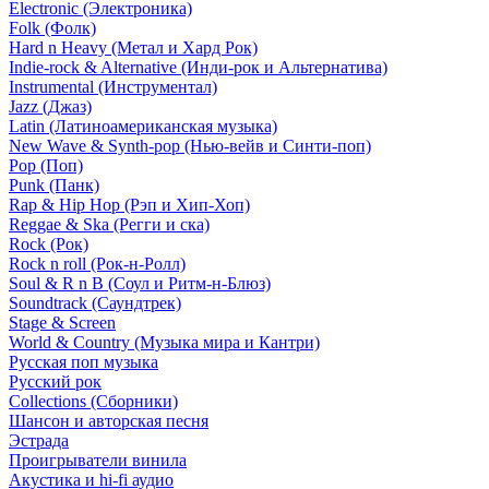
Electronic (Электроника)
Folk (Фолк)
Hard n Heavy (Метал и Хард Рок)
Indie-rock & Alternative (Инди-рок и Альтернатива)
Instrumental (Инструментал)
Jazz (Джаз)
Latin (Латиноамериканская музыка)
New Wave & Synth-pop (Нью-вейв и Синти-поп)
Pop (Поп)
Punk (Панк)
Rap & Hip Hop (Рэп и Хип-Хоп)
Reggae & Ska (Регги и ска)
Rock (Рок)
Rock n roll (Рок-н-Ролл)
Soul & R n B (Соул и Ритм-н-Блюз)
Soundtrack (Саундтрек)
Stage & Screen
World & Country (Музыка мира и Кантри)
Русская поп музыка
Русский рок
Сollections (Сборники)
Шансон и авторская песня
Эстрада
Проигрыватели винила
Акустика и hi-fi аудио