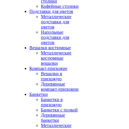
столики
Кофейные столики
Подставки для цветов
Металлические
подставки для
цветов
Напольные
подставки для
цветов
Вешалки костюмные
Металлические
костюмные
вешалки
Компакт-прихожие
Вешалки в
прихожую
Деревянные
компакт-прихожии
Банкетки
Банкетки в
прихожую
Банкетки с полкой
Деревянные
банкетки
Металлические