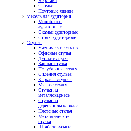
Верстаки
Скамьи
Почтовые ящики
Мебель для аудиторий
Моноблоки
аудиторные
Скамьи аудиторные
Столы аудиторные
Стулья
Ученические стулья
Офисные стулья
Детские стулья
Барные стулья
Полубарные стулья
Сидения стульев
Каркасы стульев
Мягкие стулья
Стулья на
металлокаркасе
Стулья на
деревянном каркасе
Плетеные стулья
Металлические
стулья
Штабелируемые