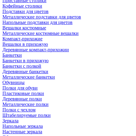
Приставные столики
Кофейные столики
Подставки для цветов
Металлические подставки для цветов
Напольные подставки для цветов
Вешалки костюмные
Металлические костюмные вешалки
Компакт-прихожие
Вешалки в прихожую
Деревянные компакт-прихожии
Банкетки
Банкетки в прихожую
Банкетки с полкой
Деревянные банкетки
Металлические банкетки
Обувницы
Полки для обуви
Пластиковые полки
Деревянные полки
Металлические полки
Полки с чехлом
Штабелируемые полки
Зеркала
Напольные зеркала
Настенные зеркала