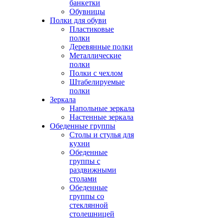
банкетки
Обувницы
Полки для обуви
Пластиковые
полки
Деревянные полки
Металлические
полки
Полки с чехлом
Штабелируемые
полки
Зеркала
Напольные зеркала
Настенные зеркала
Обеденные группы
Столы и стулья для
кухни
Обеденные
группы с
раздвижными
столами
Обеденные
группы со
стеклянной
столешницей