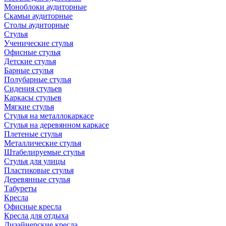
Моноблоки аудиторные
Скамьи аудиторные
Столы аудиторные
Стулья
Ученические стулья
Офисные стулья
Детские стулья
Барные стулья
Полубарные стулья
Сидения стульев
Каркасы стульев
Мягкие стулья
Стулья на металлокаркасе
Стулья на деревянном каркасе
Плетеные стулья
Металлические стулья
Штабелируемые стулья
Стулья для улицы
Пластиковые стулья
Деревянные стулья
Табуреты
Кресла
Офисные кресла
Кресла для отдыха
Дизайнерские кресла