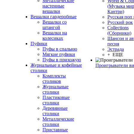
Металлические
World & Coun
настенные
(Музыка мир
вешалки
Кантри)
Вешалки гардеробные
Русская поп
Вешалки со
Русский рок
штангой
Сollections
Вешалки на
(Сборники)
колесиках
Шансон и ав
Пуфики
песня
Пуфы в спальню
Эстрада
Мягкие пуфики
+ ЕЩЕ
Пуфы в прихожую
Журнальные и кофейные
Проигрыватели в
столики
Комплекты
столиков
Журнальные
столики
Пластиковые
столики
Деревянные
столики
Металлические
столики
Приставные