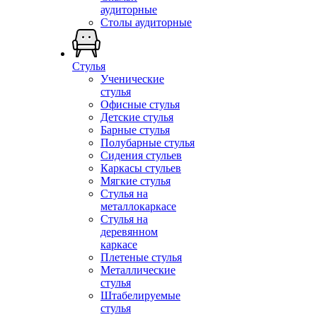
аудиторные
Столы аудиторные
Стулья
Ученические
стулья
Офисные стулья
Детские стулья
Барные стулья
Полубарные стулья
Сидения стульев
Каркасы стульев
Мягкие стулья
Стулья на
металлокаркасе
Стулья на
деревянном
каркасе
Плетеные стулья
Металлические
стулья
Штабелируемые
стулья