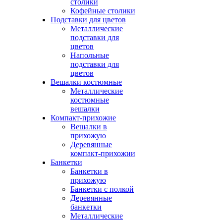
столики
Кофейные столики
Подставки для цветов
Металлические
подставки для
цветов
Напольные
подставки для
цветов
Вешалки костюмные
Металлические
костюмные
вешалки
Компакт-прихожие
Вешалки в
прихожую
Деревянные
компакт-прихожии
Банкетки
Банкетки в
прихожую
Банкетки с полкой
Деревянные
банкетки
Металлические