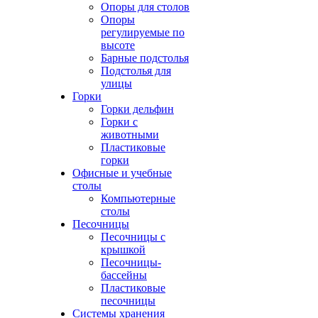
Опоры для столов
Опоры
регулируемые по
высоте
Барные подстолья
Подстолья для
улицы
Горки
Горки дельфин
Горки с
животными
Пластиковые
горки
Офисные и учебные
столы
Компьютерные
столы
Песочницы
Песочницы с
крышкой
Песочницы-
бассейны
Пластиковые
песочницы
Системы хранения