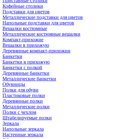
Приставные столики
Кофейные столики
Подставки для цветов
Металлические подставки для цветов
Напольные подставки для цветов
Вешалки костюмные
Металлические костюмные вешалки
Компакт-прихожие
Вешалки в прихожую
Деревянные компакт-прихожии
Банкетки
Банкетки в прихожую
Банкетки с полкой
Деревянные банкетки
Металлические банкетки
Обувницы
Полки для обуви
Пластиковые полки
Деревянные полки
Металлические полки
Полки с чехлом
Штабелируемые полки
Зеркала
Напольные зеркала
Настенные зеркала