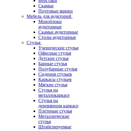
Верстаки
Скамьи
Почтовые ящики
Мебель для аудиторий
Моноблоки
аудиторные
Скамьи аудиторные
Столы аудиторные
Стулья
Ученические стулья
Офисные стулья
Детские стулья
Барные стулья
Полубарные стулья
Сидения стульев
Каркасы стульев
Мягкие стулья
Стулья на
металлокаркасе
Стулья на
деревянном каркасе
Плетеные стулья
Металлические
стулья
Штабелируемые