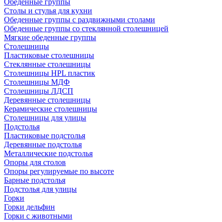
Обеденные группы
Столы и стулья для кухни
Обеденные группы с раздвижными столами
Обеденные группы со стеклянной столешницей
Мягкие обеденные группы
Столешницы
Пластиковые столешницы
Стеклянные столешницы
Столешницы HPL пластик
Столешницы МДФ
Столешницы ЛДСП
Деревянные столешницы
Керамические столешницы
Столешницы для улицы
Подстолья
Пластиковые подстолья
Деревянные подстолья
Металлические подстолья
Опоры для столов
Опоры регулируемые по высоте
Барные подстолья
Подстолья для улицы
Горки
Горки дельфин
Горки с животными