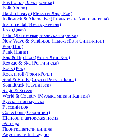
Electronic (Электроника)
Folk (Фолк)
Hard n Heavy (Метал и Хард Рок)
Indie-rock & Alternative (Инди-рок и Альтернатива)
Instrumental (Инструментал)
Jazz (Джаз)
Latin (Латиноамериканская музыка)
New Wave & Synth-pop (Нью-вейв и Синти-поп)
Pop (Поп)
Punk (Панк)
Rap & Hip Hop (Рэп и Хип-Хоп)
Reggae & Ska (Регги и ска)
Rock (Рок)
Rock n roll (Рок-н-Ролл)
Soul & R n B (Соул и Ритм-н-Блюз)
Soundtrack (Саундтрек)
Stage & Screen
World & Country (Музыка мира и Кантри)
Русская поп музыка
Русский рок
Сollections (Сборники)
Шансон и авторская песня
Эстрада
Проигрыватели винила
Акустика и hi-fi аудио