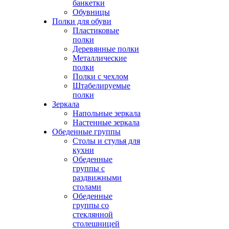
банкетки
Обувницы
Полки для обуви
Пластиковые
полки
Деревянные полки
Металлические
полки
Полки с чехлом
Штабелируемые
полки
Зеркала
Напольные зеркала
Настенные зеркала
Обеденные группы
Столы и стулья для
кухни
Обеденные
группы с
раздвижными
столами
Обеденные
группы со
стеклянной
столешницей