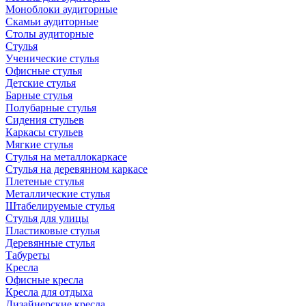
Моноблоки аудиторные
Скамьи аудиторные
Столы аудиторные
Стулья
Ученические стулья
Офисные стулья
Детские стулья
Барные стулья
Полубарные стулья
Сидения стульев
Каркасы стульев
Мягкие стулья
Стулья на металлокаркасе
Стулья на деревянном каркасе
Плетеные стулья
Металлические стулья
Штабелируемые стулья
Стулья для улицы
Пластиковые стулья
Деревянные стулья
Табуреты
Кресла
Офисные кресла
Кресла для отдыха
Дизайнерские кресла