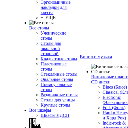
Эргономичные
накладки для
кресел
+ ЕЩЕ
Все столы
Ученические
столы
Столы для
школьной
столовой
Винил и музыка
Квадратные столы
Пластиковые
столы
Стеклянные столы
Виниловые пласт
Овальные столы
CD диски
Прямоугольные
Blues (Блюз)
столы
Classical (Кл
Раздвижные столы
Electronic
Столы для улицы
(Электроник
Круглые столы
Folk (Фолк)
Все шкафы
Hard n Heav
Шкафы ЛДСП
и Хард Рок)
Indie-rock &