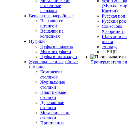
Металлические
World & Coun
настенные
(Музыка мир
вешалки
Кантри)
Вешалки гардеробные
Русская поп
Вешалки со
Русский рок
штангой
Сollections
Вешалки на
(Сборники)
колесиках
Шансон и ав
Пуфики
песня
Пуфы в спальню
Эстрада
Мягкие пуфики
+ ЕЩЕ
Пуфы в прихожую
Журнальные и кофейные
Проигрыватели в
столики
Комплекты
столиков
Журнальные
столики
Пластиковые
столики
Деревянные
столики
Металлические
столики
Приставные