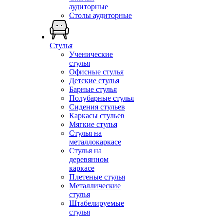
аудиторные
Столы аудиторные
Стулья
Ученические
стулья
Офисные стулья
Детские стулья
Барные стулья
Полубарные стулья
Сидения стульев
Каркасы стульев
Мягкие стулья
Стулья на
металлокаркасе
Стулья на
деревянном
каркасе
Плетеные стулья
Металлические
стулья
Штабелируемые
стулья