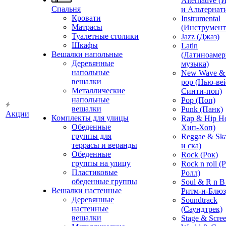
Alternative 
Спальня
и Альтернат
Кровати
Instrumental
Матрасы
(Инструмент
Туалетные столики
Jazz (Джаз)
Шкафы
Latin
Вешалки напольные
(Латиноамер
Деревянные
музыка)
напольные
New Wave & 
вешалки
pop (Нью-ве
Металлические
Синти-поп)
напольные
Pop (Поп)
вешалки
Punk (Панк)
Акции
Комплекты для улицы
Rap & Hip H
Обеденные
Хип-Хоп)
группы для
Reggae & Ska
террасы и веранды
и ска)
Обеденные
Rock (Рок)
группы на улицу
Rock n roll (
Пластиковые
Ролл)
обеденные группы
Soul & R n B
Вешалки настенные
Ритм-н-Блюз
Деревянные
Soundtrack
настенные
(Саундтрек)
вешалки
Stage & Scre