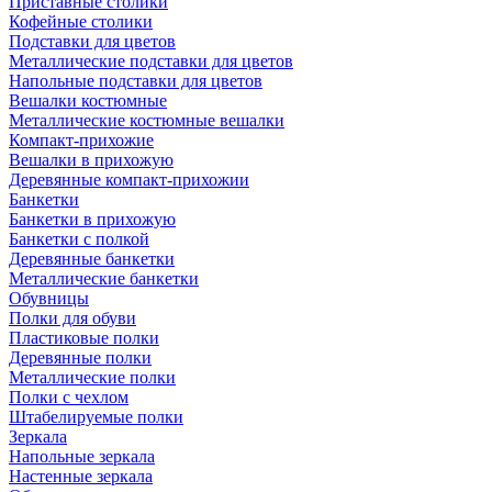
Приставные столики
Кофейные столики
Подставки для цветов
Металлические подставки для цветов
Напольные подставки для цветов
Вешалки костюмные
Металлические костюмные вешалки
Компакт-прихожие
Вешалки в прихожую
Деревянные компакт-прихожии
Банкетки
Банкетки в прихожую
Банкетки с полкой
Деревянные банкетки
Металлические банкетки
Обувницы
Полки для обуви
Пластиковые полки
Деревянные полки
Металлические полки
Полки с чехлом
Штабелируемые полки
Зеркала
Напольные зеркала
Настенные зеркала