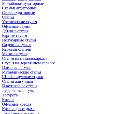
Моноблоки аудиторные
Скамьи аудиторные
Столы аудиторные
Стулья
Ученические стулья
Офисные стулья
Детские стулья
Барные стулья
Полубарные стулья
Сидения стульев
Каркасы стульев
Мягкие стулья
Стулья на металлокаркасе
Стулья на деревянном каркасе
Плетеные стулья
Металлические стулья
Штабелируемые стулья
Стулья для улицы
Пластиковые стулья
Деревянные стулья
Табуреты
Кресла
Офисные кресла
Кресла для отдыха
Дизайнерские кресла