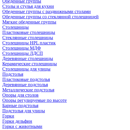
Обеденные группы
Столы и стулья для кухни
Обеденные группы с раздвижными столами
Обеденные группы со стеклянной столешницей
Мягкие обеденные группы
Столешницы
Пластиковые столешницы
Стеклянные столешницы
Столешницы HPL пластик
Столешницы МДФ
Столешницы ЛДСП
Деревянные столешницы
Керамические столешницы
Столешницы для улицы
Подстолья
Пластиковые подстолья
Деревянные подстолья
Металлические подстолья
Опоры для столов
Опоры регулируемые по высоте
Барные подстолья
Подстолья для улицы
Горки
Горки дельфин
Горки с животными