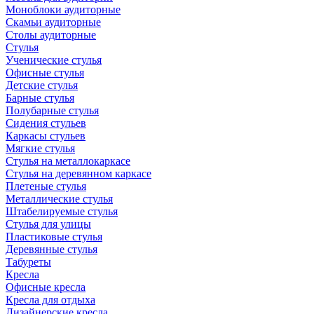
Моноблоки аудиторные
Скамьи аудиторные
Столы аудиторные
Стулья
Ученические стулья
Офисные стулья
Детские стулья
Барные стулья
Полубарные стулья
Сидения стульев
Каркасы стульев
Мягкие стулья
Стулья на металлокаркасе
Стулья на деревянном каркасе
Плетеные стулья
Металлические стулья
Штабелируемые стулья
Стулья для улицы
Пластиковые стулья
Деревянные стулья
Табуреты
Кресла
Офисные кресла
Кресла для отдыха
Дизайнерские кресла