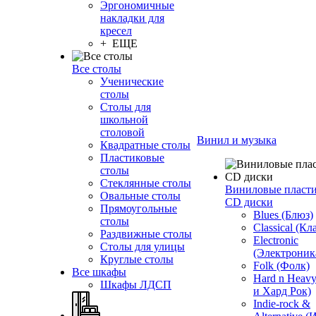
Эргономичные
накладки для
кресел
+ ЕЩЕ
Все столы
Ученические
столы
Столы для
школьной
столовой
Винил и музыка
Квадратные столы
Пластиковые
столы
Стеклянные столы
Виниловые пласт
Овальные столы
CD диски
Прямоугольные
Blues (Блюз)
столы
Classical (Кл
Раздвижные столы
Electronic
Столы для улицы
(Электроник
Круглые столы
Folk (Фолк)
Все шкафы
Hard n Heav
Шкафы ЛДСП
и Хард Рок)
Indie-rock &