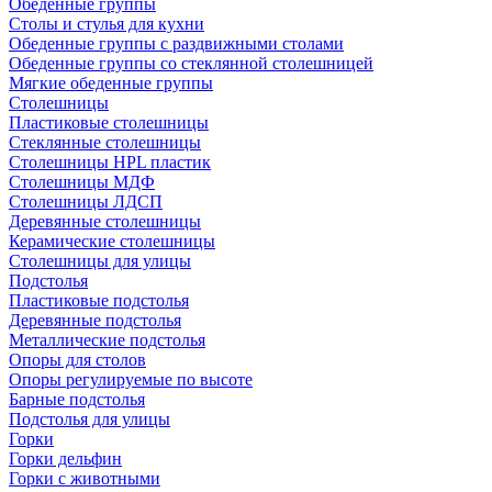
Обеденные группы
Столы и стулья для кухни
Обеденные группы с раздвижными столами
Обеденные группы со стеклянной столешницей
Мягкие обеденные группы
Столешницы
Пластиковые столешницы
Стеклянные столешницы
Столешницы HPL пластик
Столешницы МДФ
Столешницы ЛДСП
Деревянные столешницы
Керамические столешницы
Столешницы для улицы
Подстолья
Пластиковые подстолья
Деревянные подстолья
Металлические подстолья
Опоры для столов
Опоры регулируемые по высоте
Барные подстолья
Подстолья для улицы
Горки
Горки дельфин
Горки с животными