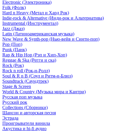
Electronic (Электроника)
Folk (Фолк)
Hard n Heavy (Метал и Хард Рок)
Indie-rock & Alternative (Инди-рок и Альтернатива)
Instrumental (Инструментал)
Jazz (Джаз)
Latin (Латиноамериканская музыка)
New Wave & Synth-pop (Нью-вейв и Синти-поп)
Pop (Поп)
Punk (Панк)
Rap & Hip Hop (Рэп и Хип-Хоп)
Reggae & Ska (Регги и ска)
Rock (Рок)
Rock n roll (Рок-н-Ролл)
Soul & R n B (Соул и Ритм-н-Блюз)
Soundtrack (Саундтрек)
Stage & Screen
World & Country (Музыка мира и Кантри)
Русская поп музыка
Русский рок
Сollections (Сборники)
Шансон и авторская песня
Эстрада
Проигрыватели винила
Акустика и hi-fi аудио