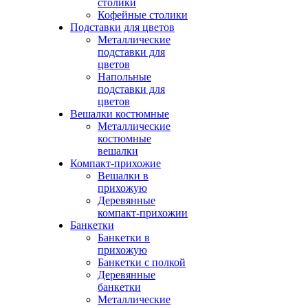
столики
Кофейные столики
Подставки для цветов
Металлические
подставки для
цветов
Напольные
подставки для
цветов
Вешалки костюмные
Металлические
костюмные
вешалки
Компакт-прихожие
Вешалки в
прихожую
Деревянные
компакт-прихожии
Банкетки
Банкетки в
прихожую
Банкетки с полкой
Деревянные
банкетки
Металлические