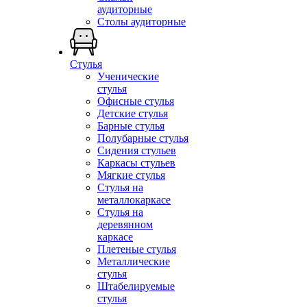
аудиторные
Столы аудиторные
Стулья
Ученические
стулья
Офисные стулья
Детские стулья
Барные стулья
Полубарные стулья
Сидения стульев
Каркасы стульев
Мягкие стулья
Стулья на
металлокаркасе
Стулья на
деревянном
каркасе
Плетеные стулья
Металлические
стулья
Штабелируемые
стулья