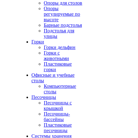
Опоры для столов
Опоры
регулируемые по
высоте
Барные подстолья
Подстолья для
улицы
Горки
Горки дельфин
Горки с
животными
Пластиковые
горки
Офисные и учебные
столы
Компьютерные
столы
Песочницы
Песочницы с
крышкой
Песочницы-
бассейны
Пластиковые
песочницы
Системы хранения