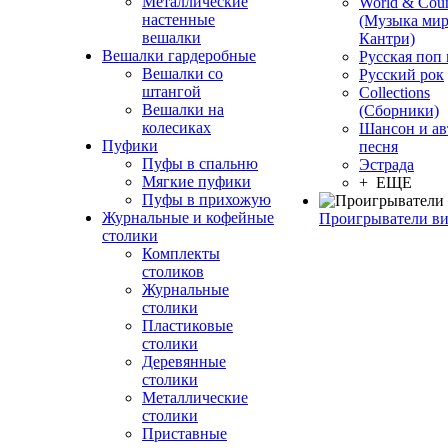
Металлические
World & Coun
настенные
(Музыка мир
вешалки
Кантри)
Вешалки гардеробные
Русская поп
Вешалки со
Русский рок
штангой
Сollections
Вешалки на
(Сборники)
колесиках
Шансон и ав
Пуфики
песня
Пуфы в спальню
Эстрада
Мягкие пуфики
+ ЕЩЕ
Пуфы в прихожую
Журнальные и кофейные
Проигрыватели в
столики
Комплекты
столиков
Журнальные
столики
Пластиковые
столики
Деревянные
столики
Металлические
столики
Приставные