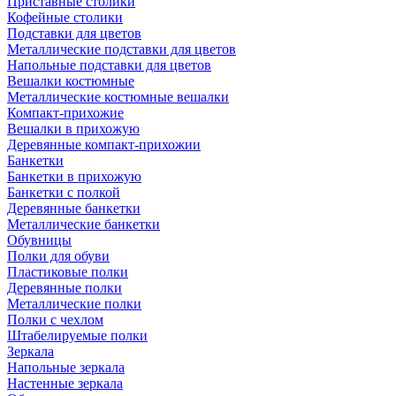
Приставные столики
Кофейные столики
Подставки для цветов
Металлические подставки для цветов
Напольные подставки для цветов
Вешалки костюмные
Металлические костюмные вешалки
Компакт-прихожие
Вешалки в прихожую
Деревянные компакт-прихожии
Банкетки
Банкетки в прихожую
Банкетки с полкой
Деревянные банкетки
Металлические банкетки
Обувницы
Полки для обуви
Пластиковые полки
Деревянные полки
Металлические полки
Полки с чехлом
Штабелируемые полки
Зеркала
Напольные зеркала
Настенные зеркала