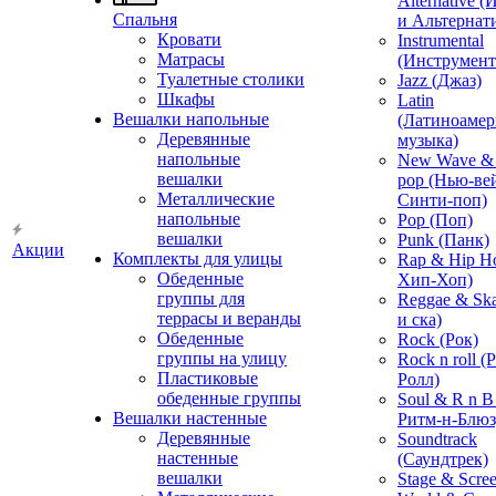
Alternative 
Спальня
и Альтернат
Кровати
Instrumental
Матрасы
(Инструмент
Туалетные столики
Jazz (Джаз)
Шкафы
Latin
Вешалки напольные
(Латиноамер
Деревянные
музыка)
напольные
New Wave & 
вешалки
pop (Нью-ве
Металлические
Синти-поп)
напольные
Pop (Поп)
вешалки
Punk (Панк)
Акции
Комплекты для улицы
Rap & Hip H
Обеденные
Хип-Хоп)
группы для
Reggae & Ska
террасы и веранды
и ска)
Обеденные
Rock (Рок)
группы на улицу
Rock n roll (
Пластиковые
Ролл)
обеденные группы
Soul & R n B
Вешалки настенные
Ритм-н-Блюз
Деревянные
Soundtrack
настенные
(Саундтрек)
вешалки
Stage & Scre