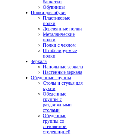
банкетки
Обувницы
Полки для обуви
Пластиковые
полки
Деревянные полки
Металлические
полки
Полки с чехлом
Штабелируемые
полки
Зеркала
Напольные зеркала
Настенные зеркала
Обеденные группы
Столы и стулья для
кухни
Обеденные
группы с
раздвижными
столами
Обеденные
группы со
стеклянной
столешницей