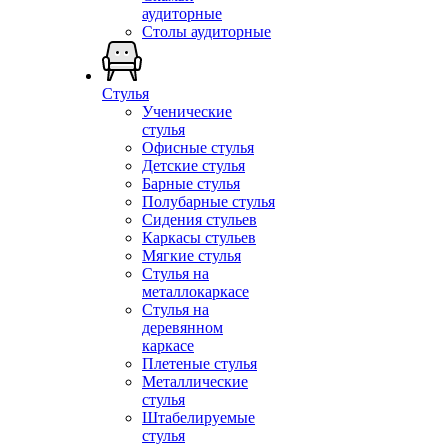
аудиторные
Столы аудиторные
Стулья
Ученические
стулья
Офисные стулья
Детские стулья
Барные стулья
Полубарные стулья
Сидения стульев
Каркасы стульев
Мягкие стулья
Стулья на
металлокаркасе
Стулья на
деревянном
каркасе
Плетеные стулья
Металлические
стулья
Штабелируемые
стулья