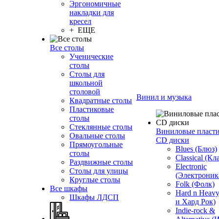
Эргономичные
накладки для
кресел
+ ЕЩЕ
Все столы
Ученические
столы
Столы для
школьной
столовой
Винил и музыка
Квадратные столы
Пластиковые
столы
Стеклянные столы
Виниловые пласт
Овальные столы
CD диски
Прямоугольные
Blues (Блюз)
столы
Classical (Кл
Раздвижные столы
Electronic
Столы для улицы
(Электроник
Круглые столы
Folk (Фолк)
Все шкафы
Hard n Heav
Шкафы ЛДСП
и Хард Рок)
Indie-rock &