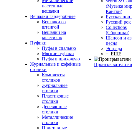
Металлические
World & Coun
настенные
(Музыка мир
вешалки
Кантри)
Вешалки гардеробные
Русская поп
Вешалки со
Русский рок
штангой
Сollections
Вешалки на
(Сборники)
колесиках
Шансон и ав
Пуфики
песня
Пуфы в спальню
Эстрада
Мягкие пуфики
+ ЕЩЕ
Пуфы в прихожую
Журнальные и кофейные
Проигрыватели в
столики
Комплекты
столиков
Журнальные
столики
Пластиковые
столики
Деревянные
столики
Металлические
столики
Приставные