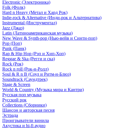
Electronic (Электроника)
Folk (Фолк)
Hard n Heavy (Метал и Хард Рок)
Indie-rock & Alternative (Инди-рок и Альтернатива)
Instrumental (Инструментал)
Jazz (Джаз)
Latin (Латиноамериканская музыка)
New Wave & Synth-pop (Нью-вейв и Синти-поп)
Pop (Поп)
Punk (Панк)
Rap & Hip Hop (Рэп и Хип-Хоп)
Reggae & Ska (Регги и ска)
Rock (Рок)
Rock n roll (Рок-н-Ролл)
Soul & R n B (Соул и Ритм-н-Блюз)
Soundtrack (Саундтрек)
Stage & Screen
World & Country (Музыка мира и Кантри)
Русская поп музыка
Русский рок
Сollections (Сборники)
Шансон и авторская песня
Эстрада
Проигрыватели винила
Акустика и hi-fi аудио