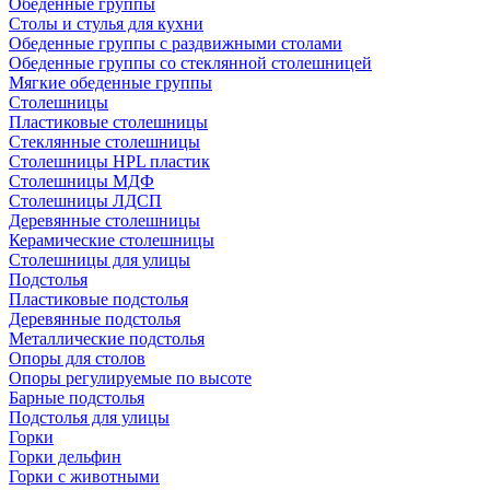
Обеденные группы
Столы и стулья для кухни
Обеденные группы с раздвижными столами
Обеденные группы со стеклянной столешницей
Мягкие обеденные группы
Столешницы
Пластиковые столешницы
Стеклянные столешницы
Столешницы HPL пластик
Столешницы МДФ
Столешницы ЛДСП
Деревянные столешницы
Керамические столешницы
Столешницы для улицы
Подстолья
Пластиковые подстолья
Деревянные подстолья
Металлические подстолья
Опоры для столов
Опоры регулируемые по высоте
Барные подстолья
Подстолья для улицы
Горки
Горки дельфин
Горки с животными