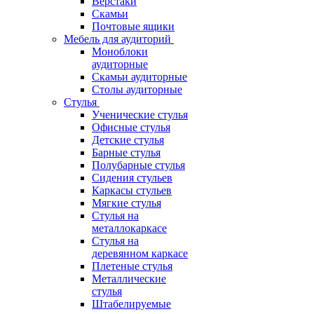
Верстаки
Скамьи
Почтовые ящики
Мебель для аудиторий
Моноблоки
аудиторные
Скамьи аудиторные
Столы аудиторные
Стулья
Ученические стулья
Офисные стулья
Детские стулья
Барные стулья
Полубарные стулья
Сидения стульев
Каркасы стульев
Мягкие стулья
Стулья на
металлокаркасе
Стулья на
деревянном каркасе
Плетеные стулья
Металлические
стулья
Штабелируемые