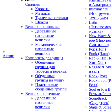
Alternative 
Спальня
и Альтернат
Кровати
Instrumental
Матрасы
(Инструмент
Туалетные столики
Jazz (Джаз)
Шкафы
Latin
Вешалки напольные
(Латиноамер
Деревянные
музыка)
напольные
New Wave & 
вешалки
pop (Нью-ве
Металлические
Синти-поп)
напольные
Pop (Поп)
вешалки
Punk (Панк)
Акции
Комплекты для улицы
Rap & Hip H
Обеденные
Хип-Хоп)
группы для
Reggae & Ska
террасы и веранды
и ска)
Обеденные
Rock (Рок)
группы на улицу
Rock n roll (
Пластиковые
Ролл)
обеденные группы
Soul & R n B
Вешалки настенные
Ритм-н-Блюз
Деревянные
Soundtrack
настенные
(Саундтрек)
вешалки
Stage & Scre