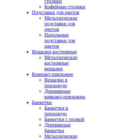
столики
Кофейные столики
Подставки для цветов
Металлические
подставки для
цветов
Напольные
подставки для
цветов
Вешалки костюмные
Металлические
костюмные
вешалки
Компакт-прихожие
Вешалки в
прихожую
Деревянные
компакт-прихожии
Банкетки
Банкетки в
прихожую
Банкетки с полкой
Деревянные
банкетки
Металлические