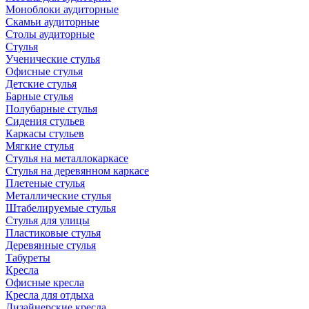
Моноблоки аудиторные
Скамьи аудиторные
Столы аудиторные
Стулья
Ученические стулья
Офисные стулья
Детские стулья
Барные стулья
Полубарные стулья
Сидения стульев
Каркасы стульев
Мягкие стулья
Стулья на металлокаркасе
Стулья на деревянном каркасе
Плетеные стулья
Металлические стулья
Штабелируемые стулья
Стулья для улицы
Пластиковые стулья
Деревянные стулья
Табуреты
Кресла
Офисные кресла
Кресла для отдыха
Дизайнерские кресла