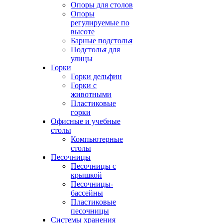
Опоры для столов
Опоры
регулируемые по
высоте
Барные подстолья
Подстолья для
улицы
Горки
Горки дельфин
Горки с
животными
Пластиковые
горки
Офисные и учебные
столы
Компьютерные
столы
Песочницы
Песочницы с
крышкой
Песочницы-
бассейны
Пластиковые
песочницы
Системы хранения