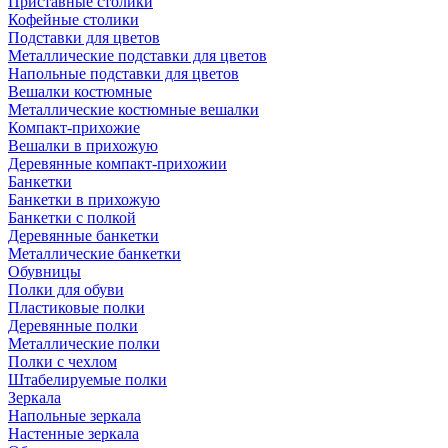
Приставные столики
Кофейные столики
Подставки для цветов
Металлические подставки для цветов
Напольные подставки для цветов
Вешалки костюмные
Металлические костюмные вешалки
Компакт-прихожие
Вешалки в прихожую
Деревянные компакт-прихожии
Банкетки
Банкетки в прихожую
Банкетки с полкой
Деревянные банкетки
Металлические банкетки
Обувницы
Полки для обуви
Пластиковые полки
Деревянные полки
Металлические полки
Полки с чехлом
Штабелируемые полки
Зеркала
Напольные зеркала
Настенные зеркала