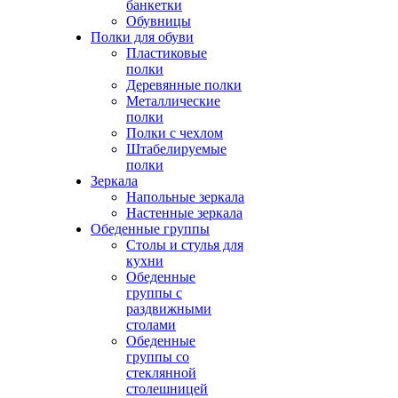
банкетки
Обувницы
Полки для обуви
Пластиковые
полки
Деревянные полки
Металлические
полки
Полки с чехлом
Штабелируемые
полки
Зеркала
Напольные зеркала
Настенные зеркала
Обеденные группы
Столы и стулья для
кухни
Обеденные
группы с
раздвижными
столами
Обеденные
группы со
стеклянной
столешницей