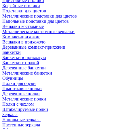
Приставные столики
Кофейные столики
Подставки для цветов
Металлические подставки для цветов
Напольные подставки для цветов
Вешалки костюмные
Металлические костюмные вешалки
Компакт-прихожие
Вешалки в прихожую
Деревянные компакт-прихожии
Банкетки
Банкетки в прихожую
Банкетки с полкой
Деревянные банкетки
Металлические банкетки
Обувницы
Полки для обуви
Пластиковые полки
Деревянные полки
Металлические полки
Полки с чехлом
Штабелируемые полки
Зеркала
Напольные зеркала
Настенные зеркала