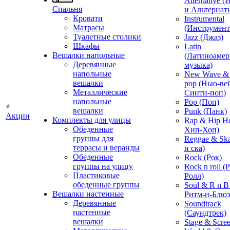
Alternative 
Спальня
и Альтернат
Кровати
Instrumental
Матрасы
(Инструмент
Туалетные столики
Jazz (Джаз)
Шкафы
Latin
Вешалки напольные
(Латиноамер
Деревянные
музыка)
напольные
New Wave & 
вешалки
pop (Нью-ве
Металлические
Синти-поп)
напольные
Pop (Поп)
вешалки
Punk (Панк)
Акции
Комплекты для улицы
Rap & Hip H
Обеденные
Хип-Хоп)
группы для
Reggae & Ska
террасы и веранды
и ска)
Обеденные
Rock (Рок)
группы на улицу
Rock n roll (
Пластиковые
Ролл)
обеденные группы
Soul & R n B
Вешалки настенные
Ритм-н-Блюз
Деревянные
Soundtrack
настенные
(Саундтрек)
вешалки
Stage & Scre