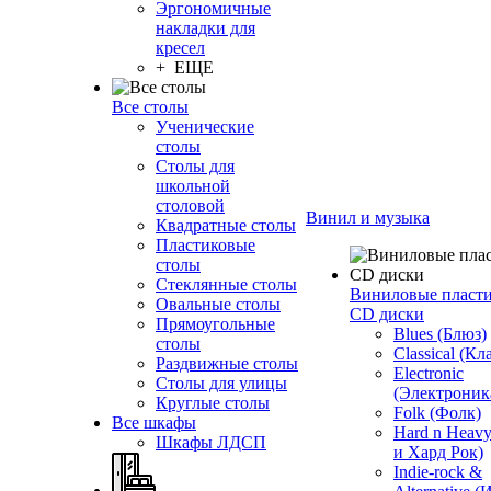
Эргономичные
накладки для
кресел
+ ЕЩЕ
Все столы
Ученические
столы
Столы для
школьной
столовой
Винил и музыка
Квадратные столы
Пластиковые
столы
Стеклянные столы
Виниловые пласт
Овальные столы
CD диски
Прямоугольные
Blues (Блюз)
столы
Classical (Кл
Раздвижные столы
Electronic
Столы для улицы
(Электроник
Круглые столы
Folk (Фолк)
Все шкафы
Hard n Heav
Шкафы ЛДСП
и Хард Рок)
Indie-rock &