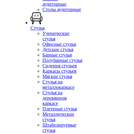
аудиторные
Столы аудиторные
Стулья
Ученические
стулья
Офисные стулья
Детские стулья
Барные стулья
Полубарные стулья
Сидения стульев
Каркасы стульев
Мягкие стулья
Стулья на
металлокаркасе
Стулья на
деревянном
каркасе
Плетеные стулья
Металлические
стулья
Штабелируемые
стулья