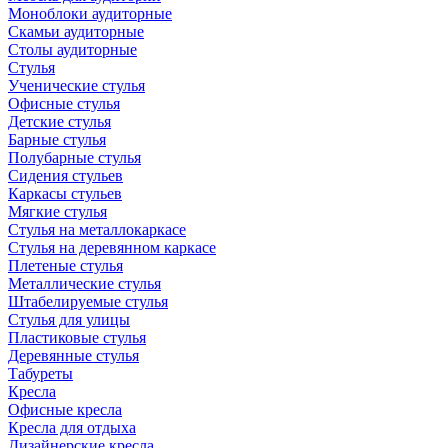
Моноблоки аудиторные
Скамьи аудиторные
Столы аудиторные
Стулья
Ученические стулья
Офисные стулья
Детские стулья
Барные стулья
Полубарные стулья
Сидения стульев
Каркасы стульев
Мягкие стулья
Стулья на металлокаркасе
Стулья на деревянном каркасе
Плетеные стулья
Металлические стулья
Штабелируемые стулья
Стулья для улицы
Пластиковые стулья
Деревянные стулья
Табуреты
Кресла
Офисные кресла
Кресла для отдыха
Дизайнерские кресла