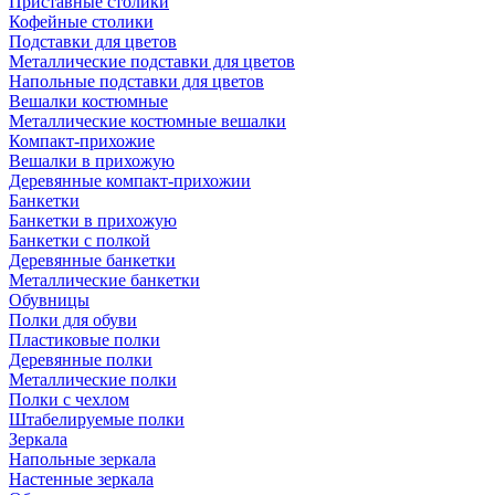
Приставные столики
Кофейные столики
Подставки для цветов
Металлические подставки для цветов
Напольные подставки для цветов
Вешалки костюмные
Металлические костюмные вешалки
Компакт-прихожие
Вешалки в прихожую
Деревянные компакт-прихожии
Банкетки
Банкетки в прихожую
Банкетки с полкой
Деревянные банкетки
Металлические банкетки
Обувницы
Полки для обуви
Пластиковые полки
Деревянные полки
Металлические полки
Полки с чехлом
Штабелируемые полки
Зеркала
Напольные зеркала
Настенные зеркала