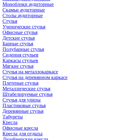
Моноблоки аудиторные
Скамьи аудиторные
Столы аудиторные
Стулья
Ученические стулья
Офисные стулья
Детские стулья
Барные стулья
Полубарные стулья
Сидения стульев
Каркасы стульев
Мягкие стулья
Стулья на металлокаркасе
Стулья на деревянном каркасе
Плетеные стулья
Металлические стулья
Штабелируемые стулья
Стулья для улицы
Пластиковые стулья
Деревянные стулья
Табуреты
Кресла
Офисные кресла
Кресла для отдыха
Дизайнерские кресла