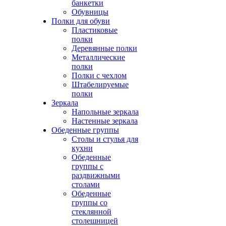
банкетки
Обувницы
Полки для обуви
Пластиковые
полки
Деревянные полки
Металлические
полки
Полки с чехлом
Штабелируемые
полки
Зеркала
Напольные зеркала
Настенные зеркала
Обеденные группы
Столы и стулья для
кухни
Обеденные
группы с
раздвижными
столами
Обеденные
группы со
стеклянной
столешницей