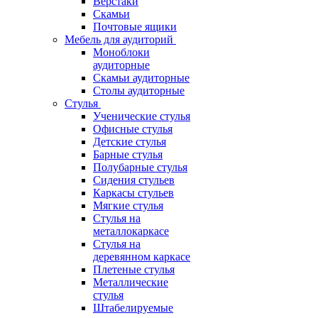
Верстаки
Скамьи
Почтовые ящики
Мебель для аудиторий
Моноблоки
аудиторные
Скамьи аудиторные
Столы аудиторные
Стулья
Ученические стулья
Офисные стулья
Детские стулья
Барные стулья
Полубарные стулья
Сидения стульев
Каркасы стульев
Мягкие стулья
Стулья на
металлокаркасе
Стулья на
деревянном каркасе
Плетеные стулья
Металлические
стулья
Штабелируемые