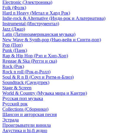
Electronic (Электроника)
Folk (Фолк)
Hard n Heavy (Метал и Хард Рок)
Indie-rock & Alternative (Инди-рок и Альтернатива)
Instrumental (Инструментал)
Jazz (Джаз)
Latin (Латиноамериканская музыка)
New Wave & Synth-pop (Нью-вейв и Синти-поп)
Pop (Поп)
Punk (Панк)
Rap & Hip Hop (Рэп и Хип-Хоп)
Reggae & Ska (Регги и ска)
Rock (Рок)
Rock n roll (Рок-н-Ролл)
Soul & R n B (Соул и Ритм-н-Блюз)
Soundtrack (Саундтрек)
Stage & Screen
World & Country (Музыка мира и Кантри)
Русская поп музыка
Русский рок
Сollections (Сборники)
Шансон и авторская песня
Эстрада
Проигрыватели винила
Акустика и hi-fi аудио