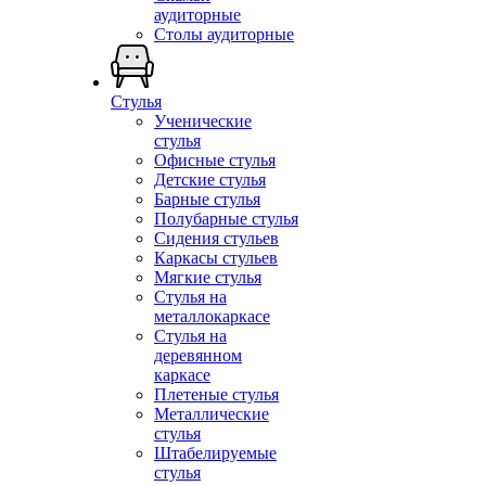
аудиторные
Столы аудиторные
Стулья
Ученические
стулья
Офисные стулья
Детские стулья
Барные стулья
Полубарные стулья
Сидения стульев
Каркасы стульев
Мягкие стулья
Стулья на
металлокаркасе
Стулья на
деревянном
каркасе
Плетеные стулья
Металлические
стулья
Штабелируемые
стулья