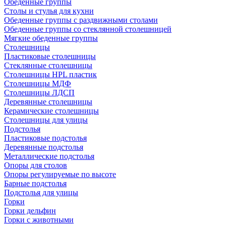
Обеденные группы
Столы и стулья для кухни
Обеденные группы с раздвижными столами
Обеденные группы со стеклянной столешницей
Мягкие обеденные группы
Столешницы
Пластиковые столешницы
Стеклянные столешницы
Столешницы HPL пластик
Столешницы МДФ
Столешницы ЛДСП
Деревянные столешницы
Керамические столешницы
Столешницы для улицы
Подстолья
Пластиковые подстолья
Деревянные подстолья
Металлические подстолья
Опоры для столов
Опоры регулируемые по высоте
Барные подстолья
Подстолья для улицы
Горки
Горки дельфин
Горки с животными