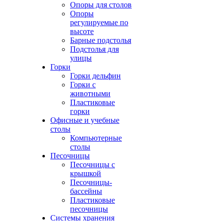
Опоры для столов
Опоры
регулируемые по
высоте
Барные подстолья
Подстолья для
улицы
Горки
Горки дельфин
Горки с
животными
Пластиковые
горки
Офисные и учебные
столы
Компьютерные
столы
Песочницы
Песочницы с
крышкой
Песочницы-
бассейны
Пластиковые
песочницы
Системы хранения