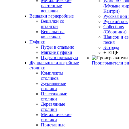
Металлические
World & Coun
настенные
(Музыка мир
вешалки
Кантри)
Вешалки гардеробные
Русская поп
Вешалки со
Русский рок
штангой
Сollections
Вешалки на
(Сборники)
колесиках
Шансон и ав
Пуфики
песня
Пуфы в спальню
Эстрада
Мягкие пуфики
+ ЕЩЕ
Пуфы в прихожую
Журнальные и кофейные
Проигрыватели в
столики
Комплекты
столиков
Журнальные
столики
Пластиковые
столики
Деревянные
столики
Металлические
столики
Приставные