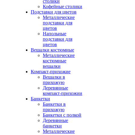
столики
Кофейные столики
Подставки для цветов
Металлические
подставки для
цветов
Напольные
подставки для
цветов
Вешалки костюмные
Металлические
костюмные
вешалки
Компакт-прихожие
Вешалки в
прихожую
Деревянные
компакт-прихожии
Банкетки
Банкетки в
прихожую
Банкетки с полкой
Деревянные
банкетки
Металлические