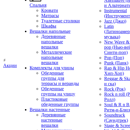
Alternative 
Спальня
и Альтернат
Кровати
Instrumental
Матрасы
(Инструмент
Туалетные столики
Jazz (Джаз)
Шкафы
Latin
Вешалки напольные
(Латиноамер
Деревянные
музыка)
напольные
New Wave & 
вешалки
pop (Нью-ве
Металлические
Синти-поп)
напольные
Pop (Поп)
вешалки
Punk (Панк)
Акции
Комплекты для улицы
Rap & Hip H
Обеденные
Хип-Хоп)
группы для
Reggae & Ska
террасы и веранды
и ска)
Обеденные
Rock (Рок)
группы на улицу
Rock n roll (
Пластиковые
Ролл)
обеденные группы
Soul & R n B
Вешалки настенные
Ритм-н-Блюз
Деревянные
Soundtrack
настенные
(Саундтрек)
вешалки
Stage & Scre