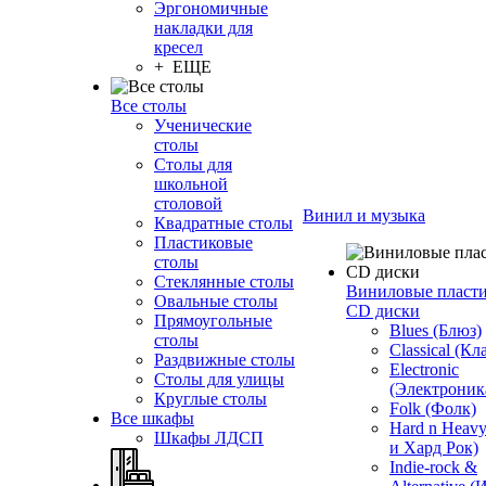
Эргономичные
накладки для
кресел
+ ЕЩЕ
Все столы
Ученические
столы
Столы для
школьной
столовой
Винил и музыка
Квадратные столы
Пластиковые
столы
Стеклянные столы
Виниловые пласт
Овальные столы
CD диски
Прямоугольные
Blues (Блюз)
столы
Classical (Кл
Раздвижные столы
Electronic
Столы для улицы
(Электроник
Круглые столы
Folk (Фолк)
Все шкафы
Hard n Heav
Шкафы ЛДСП
и Хард Рок)
Indie-rock &