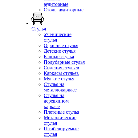
аудиторные
Столы аудиторные
Стулья
Ученические
стулья
Офисные стулья
Детские стулья
Барные стулья
Полубарные стулья
Сидения стульев
Каркасы стульев
Мягкие стулья
Стулья на
металлокаркасе
Стулья на
деревянном
каркасе
Плетеные стулья
Металлические
стулья
Штабелируемые
стулья