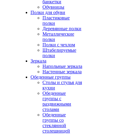
банкетки
Обувницы
Полки для обуви
Пластиковые
полки
Деревянные полки
Металлические
полки
Полки с чехлом
Штабелируемые
полки
Зеркала
Напольные зеркала
Настенные зеркала
Обеденные группы
Столы и стулья для
кухни
Обеденные
группы с
раздвижными
столами
Обеденные
группы со
стеклянной
столешницей