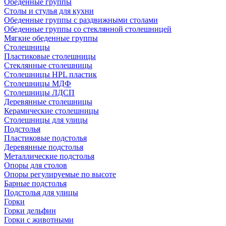
Обеденные группы
Столы и стулья для кухни
Обеденные группы с раздвижными столами
Обеденные группы со стеклянной столешницей
Мягкие обеденные группы
Столешницы
Пластиковые столешницы
Стеклянные столешницы
Столешницы HPL пластик
Столешницы МДФ
Столешницы ЛДСП
Деревянные столешницы
Керамические столешницы
Столешницы для улицы
Подстолья
Пластиковые подстолья
Деревянные подстолья
Металлические подстолья
Опоры для столов
Опоры регулируемые по высоте
Барные подстолья
Подстолья для улицы
Горки
Горки дельфин
Горки с животными