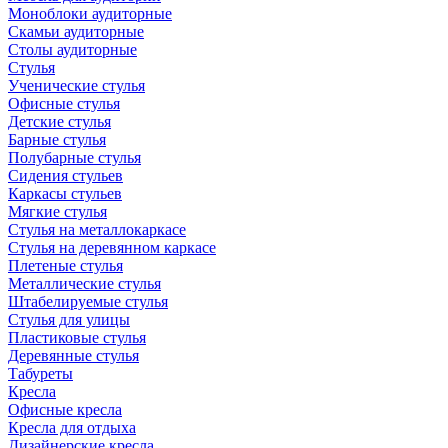
Моноблоки аудиторные
Скамьи аудиторные
Столы аудиторные
Стулья
Ученические стулья
Офисные стулья
Детские стулья
Барные стулья
Полубарные стулья
Сидения стульев
Каркасы стульев
Мягкие стулья
Стулья на металлокаркасе
Стулья на деревянном каркасе
Плетеные стулья
Металлические стулья
Штабелируемые стулья
Стулья для улицы
Пластиковые стулья
Деревянные стулья
Табуреты
Кресла
Офисные кресла
Кресла для отдыха
Дизайнерские кресла