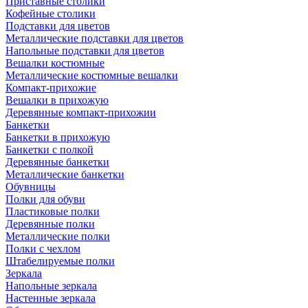
Приставные столики
Кофейные столики
Подставки для цветов
Металлические подставки для цветов
Напольные подставки для цветов
Вешалки костюмные
Металлические костюмные вешалки
Компакт-прихожие
Вешалки в прихожую
Деревянные компакт-прихожии
Банкетки
Банкетки в прихожую
Банкетки с полкой
Деревянные банкетки
Металлические банкетки
Обувницы
Полки для обуви
Пластиковые полки
Деревянные полки
Металлические полки
Полки с чехлом
Штабелируемые полки
Зеркала
Напольные зеркала
Настенные зеркала