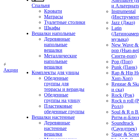
Alternative 
Спальня
и Альтернат
Кровати
Instrumental
Матрасы
(Инструмент
Туалетные столики
Jazz (Джаз)
Шкафы
Latin
Вешалки напольные
(Латиноамер
Деревянные
музыка)
напольные
New Wave & 
вешалки
pop (Нью-ве
Металлические
Синти-поп)
напольные
Pop (Поп)
вешалки
Punk (Панк)
Акции
Комплекты для улицы
Rap & Hip H
Обеденные
Хип-Хоп)
группы для
Reggae & Ska
террасы и веранды
и ска)
Обеденные
Rock (Рок)
группы на улицу
Rock n roll (
Пластиковые
Ролл)
обеденные группы
Soul & R n B
Вешалки настенные
Ритм-н-Блюз
Деревянные
Soundtrack
настенные
(Саундтрек)
вешалки
Stage & Scre