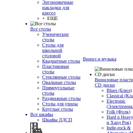
Эргономичные
накладки для
кресел
+ ЕЩЕ
Все столы
Ученические
столы
Столы для
школьной
столовой
Винил и музыка
Квадратные столы
Пластиковые
столы
Стеклянные столы
Виниловые пласт
Овальные столы
CD диски
Прямоугольные
Blues (Блюз)
столы
Classical (Кл
Раздвижные столы
Electronic
Столы для улицы
(Электроник
Круглые столы
Folk (Фолк)
Все шкафы
Hard n Heav
Шкафы ЛДСП
и Хард Рок)
Indie-rock &