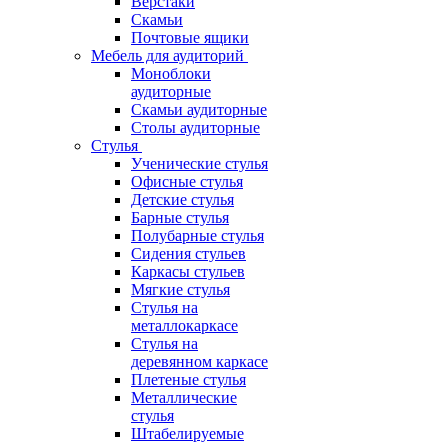
Верстаки
Скамьи
Почтовые ящики
Мебель для аудиторий
Моноблоки
аудиторные
Скамьи аудиторные
Столы аудиторные
Стулья
Ученические стулья
Офисные стулья
Детские стулья
Барные стулья
Полубарные стулья
Сидения стульев
Каркасы стульев
Мягкие стулья
Стулья на
металлокаркасе
Стулья на
деревянном каркасе
Плетеные стулья
Металлические
стулья
Штабелируемые