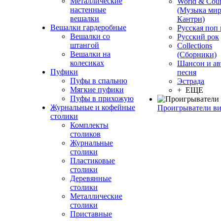
Металлические
World & Coun
настенные
(Музыка мир
вешалки
Кантри)
Вешалки гардеробные
Русская поп
Вешалки со
Русский рок
штангой
Сollections
Вешалки на
(Сборники)
колесиках
Шансон и ав
Пуфики
песня
Пуфы в спальню
Эстрада
Мягкие пуфики
+ ЕЩЕ
Пуфы в прихожую
Журнальные и кофейные
Проигрыватели в
столики
Комплекты
столиков
Журнальные
столики
Пластиковые
столики
Деревянные
столики
Металлические
столики
Приставные