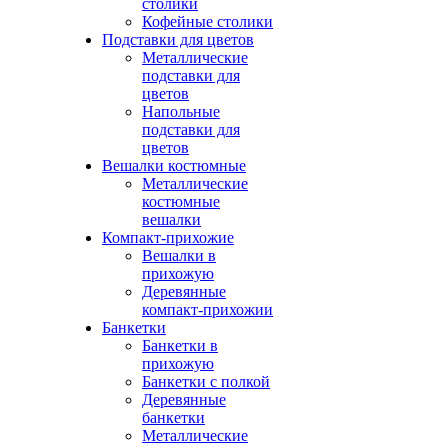
столики
Кофейные столики
Подставки для цветов
Металлические
подставки для
цветов
Напольные
подставки для
цветов
Вешалки костюмные
Металлические
костюмные
вешалки
Компакт-прихожие
Вешалки в
прихожую
Деревянные
компакт-прихожии
Банкетки
Банкетки в
прихожую
Банкетки с полкой
Деревянные
банкетки
Металлические