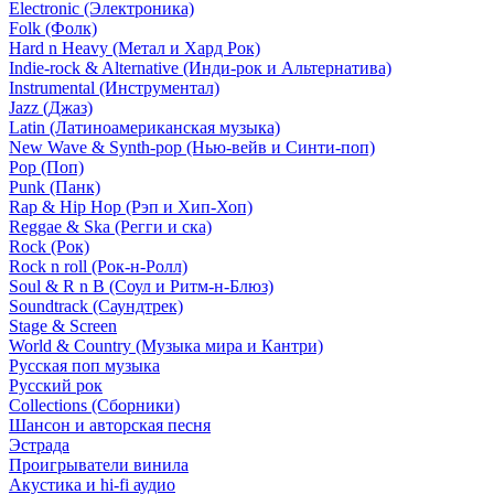
Electronic (Электроника)
Folk (Фолк)
Hard n Heavy (Метал и Хард Рок)
Indie-rock & Alternative (Инди-рок и Альтернатива)
Instrumental (Инструментал)
Jazz (Джаз)
Latin (Латиноамериканская музыка)
New Wave & Synth-pop (Нью-вейв и Синти-поп)
Pop (Поп)
Punk (Панк)
Rap & Hip Hop (Рэп и Хип-Хоп)
Reggae & Ska (Регги и ска)
Rock (Рок)
Rock n roll (Рок-н-Ролл)
Soul & R n B (Соул и Ритм-н-Блюз)
Soundtrack (Саундтрек)
Stage & Screen
World & Country (Музыка мира и Кантри)
Русская поп музыка
Русский рок
Сollections (Сборники)
Шансон и авторская песня
Эстрада
Проигрыватели винила
Акустика и hi-fi аудио