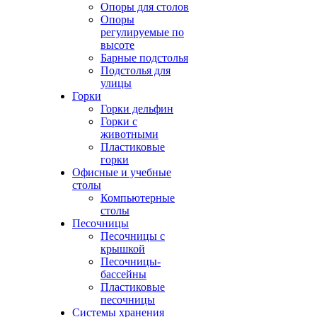
Опоры для столов
Опоры
регулируемые по
высоте
Барные подстолья
Подстолья для
улицы
Горки
Горки дельфин
Горки с
животными
Пластиковые
горки
Офисные и учебные
столы
Компьютерные
столы
Песочницы
Песочницы с
крышкой
Песочницы-
бассейны
Пластиковые
песочницы
Системы хранения