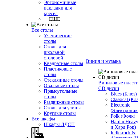
Эргономичные
накладки для
кресел
+ ЕЩЕ
Все столы
Ученические
столы
Столы для
школьной
столовой
Винил и музыка
Квадратные столы
Пластиковые
столы
Стеклянные столы
Виниловые пласт
Овальные столы
CD диски
Прямоугольные
Blues (Блюз)
столы
Classical (Кл
Раздвижные столы
Electronic
Столы для улицы
(Электроник
Круглые столы
Folk (Фолк)
Все шкафы
Hard n Heav
Шкафы ЛДСП
и Хард Рок)
Indie-rock &