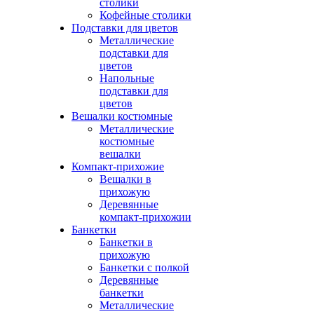
столики
Кофейные столики
Подставки для цветов
Металлические
подставки для
цветов
Напольные
подставки для
цветов
Вешалки костюмные
Металлические
костюмные
вешалки
Компакт-прихожие
Вешалки в
прихожую
Деревянные
компакт-прихожии
Банкетки
Банкетки в
прихожую
Банкетки с полкой
Деревянные
банкетки
Металлические