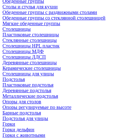
Обеденные группы
Столы и стулья для кухни
Обеденные группы с раздвижными столами
Обеденные группы со стеклянной столешницей
Мягкие обеденные группы
Столешницы
Пластиковые столешницы
Стеклянные столешницы
Столешницы HPL пластик
Столешницы МДФ
Столешницы ЛДСП
Деревянные столешницы
Керамические столешницы
Столешницы для улицы
Подстолья
Пластиковые подстолья
Деревянные подстолья
Металлические подстолья
Опоры для столов
Опоры регулируемые по высоте
Барные подстолья
Подстолья для улицы
Горки
Горки дельфин
Горки с животными