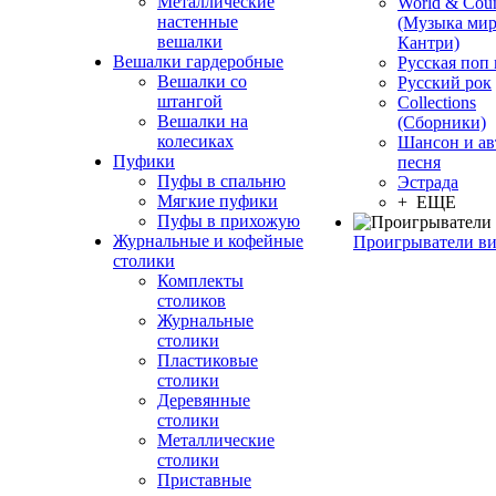
Металлические
World & Coun
настенные
(Музыка мир
вешалки
Кантри)
Вешалки гардеробные
Русская поп
Вешалки со
Русский рок
штангой
Сollections
Вешалки на
(Сборники)
колесиках
Шансон и ав
Пуфики
песня
Пуфы в спальню
Эстрада
Мягкие пуфики
+ ЕЩЕ
Пуфы в прихожую
Журнальные и кофейные
Проигрыватели в
столики
Комплекты
столиков
Журнальные
столики
Пластиковые
столики
Деревянные
столики
Металлические
столики
Приставные