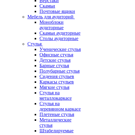
Верстаки
Скамьи
Почтовые ящики
Мебель для аудиторий
Моноблоки
аудиторные
Скамьи аудиторные
Столы аудиторные
Стулья
Ученические стулья
Офисные стулья
Детские стулья
Барные стулья
Полубарные стулья
Сидения стульев
Каркасы стульев
Мягкие стулья
Стулья на
металлокаркасе
Стулья на
деревянном каркасе
Плетеные стулья
Металлические
стулья
Штабелируемые