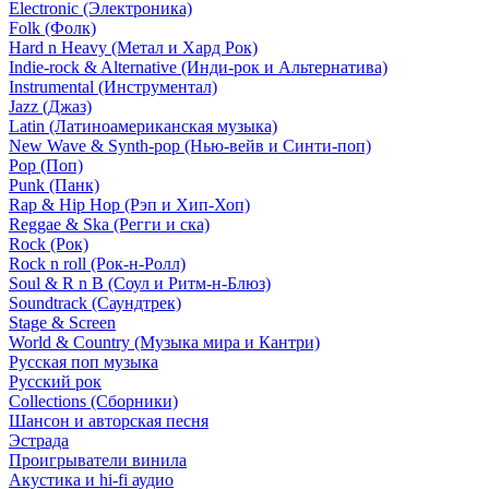
Electronic (Электроника)
Folk (Фолк)
Hard n Heavy (Метал и Хард Рок)
Indie-rock & Alternative (Инди-рок и Альтернатива)
Instrumental (Инструментал)
Jazz (Джаз)
Latin (Латиноамериканская музыка)
New Wave & Synth-pop (Нью-вейв и Синти-поп)
Pop (Поп)
Punk (Панк)
Rap & Hip Hop (Рэп и Хип-Хоп)
Reggae & Ska (Регги и ска)
Rock (Рок)
Rock n roll (Рок-н-Ролл)
Soul & R n B (Соул и Ритм-н-Блюз)
Soundtrack (Саундтрек)
Stage & Screen
World & Country (Музыка мира и Кантри)
Русская поп музыка
Русский рок
Сollections (Сборники)
Шансон и авторская песня
Эстрада
Проигрыватели винила
Акустика и hi-fi аудио