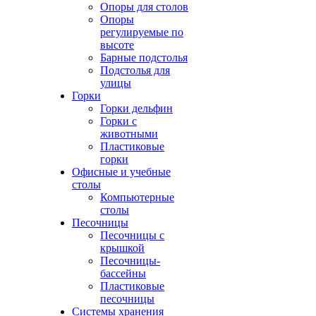
Опоры для столов
Опоры
регулируемые по
высоте
Барные подстолья
Подстолья для
улицы
Горки
Горки дельфин
Горки с
животными
Пластиковые
горки
Офисные и учебные
столы
Компьютерные
столы
Песочницы
Песочницы с
крышкой
Песочницы-
бассейны
Пластиковые
песочницы
Системы хранения