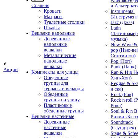
Alternative 
Спальня
и Альтернат
Кровати
Instrumental
Матрасы
(Инструмент
Туалетные столики
Jazz (Джаз)
Шкафы
Latin
Вешалки напольные
(Латиноамер
Деревянные
музыка)
напольные
New Wave & 
вешалки
pop (Нью-ве
Металлические
Синти-поп)
напольные
Pop (Поп)
вешалки
Punk (Панк)
Акции
Комплекты для улицы
Rap & Hip H
Обеденные
Хип-Хоп)
группы для
Reggae & Ska
террасы и веранды
и ска)
Обеденные
Rock (Рок)
группы на улицу
Rock n roll (
Пластиковые
Ролл)
обеденные группы
Soul & R n B
Вешалки настенные
Ритм-н-Блюз
Деревянные
Soundtrack
настенные
(Саундтрек)
вешалки
Stage & Scre