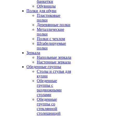
банкетки
Обувницы
Полки для обуви
Пластиковые
полки
Деревянные полки
Металлические
полки
Полки с чехлом
Штабелируемые
полки
Зеркала
Напольные зеркала
Настенные зеркала
Обеденные группы
Столы и стулья для
кухни
Обеденные
группы с
раздвижными
столами
Обеденные
группы со
стеклянной
столешницей