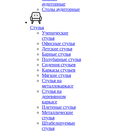
аудиторные
Столы аудиторные
Стулья
Ученические
стулья
Офисные стулья
Детские стулья
Барные стулья
Полубарные стулья
Сидения стульев
Каркасы стульев
Мягкие стулья
Стулья на
металлокаркасе
Стулья на
деревянном
каркасе
Плетеные стулья
Металлические
стулья
Штабелируемые
стулья