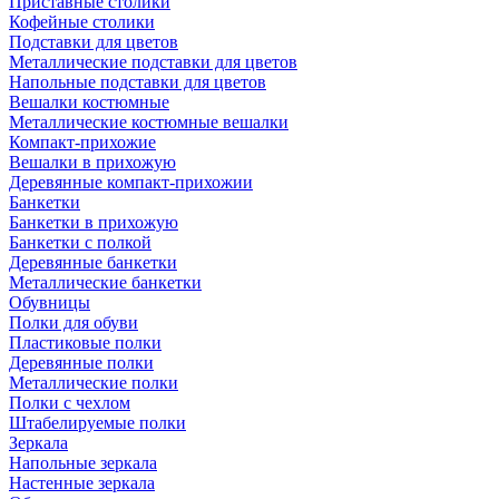
Приставные столики
Кофейные столики
Подставки для цветов
Металлические подставки для цветов
Напольные подставки для цветов
Вешалки костюмные
Металлические костюмные вешалки
Компакт-прихожие
Вешалки в прихожую
Деревянные компакт-прихожии
Банкетки
Банкетки в прихожую
Банкетки с полкой
Деревянные банкетки
Металлические банкетки
Обувницы
Полки для обуви
Пластиковые полки
Деревянные полки
Металлические полки
Полки с чехлом
Штабелируемые полки
Зеркала
Напольные зеркала
Настенные зеркала