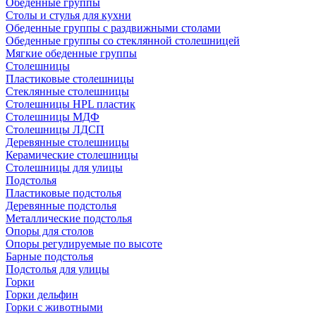
Обеденные группы
Столы и стулья для кухни
Обеденные группы с раздвижными столами
Обеденные группы со стеклянной столешницей
Мягкие обеденные группы
Столешницы
Пластиковые столешницы
Стеклянные столешницы
Столешницы HPL пластик
Столешницы МДФ
Столешницы ЛДСП
Деревянные столешницы
Керамические столешницы
Столешницы для улицы
Подстолья
Пластиковые подстолья
Деревянные подстолья
Металлические подстолья
Опоры для столов
Опоры регулируемые по высоте
Барные подстолья
Подстолья для улицы
Горки
Горки дельфин
Горки с животными