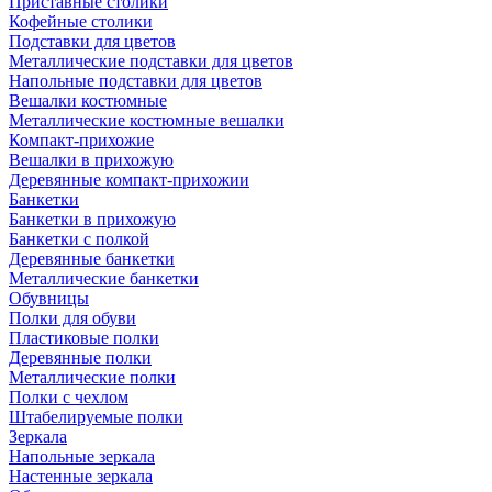
Приставные столики
Кофейные столики
Подставки для цветов
Металлические подставки для цветов
Напольные подставки для цветов
Вешалки костюмные
Металлические костюмные вешалки
Компакт-прихожие
Вешалки в прихожую
Деревянные компакт-прихожии
Банкетки
Банкетки в прихожую
Банкетки с полкой
Деревянные банкетки
Металлические банкетки
Обувницы
Полки для обуви
Пластиковые полки
Деревянные полки
Металлические полки
Полки с чехлом
Штабелируемые полки
Зеркала
Напольные зеркала
Настенные зеркала