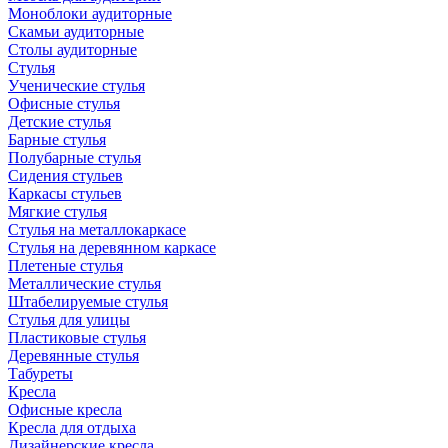
Моноблоки аудиторные
Скамьи аудиторные
Столы аудиторные
Стулья
Ученические стулья
Офисные стулья
Детские стулья
Барные стулья
Полубарные стулья
Сидения стульев
Каркасы стульев
Мягкие стулья
Стулья на металлокаркасе
Стулья на деревянном каркасе
Плетеные стулья
Металлические стулья
Штабелируемые стулья
Стулья для улицы
Пластиковые стулья
Деревянные стулья
Табуреты
Кресла
Офисные кресла
Кресла для отдыха
Дизайнерские кресла