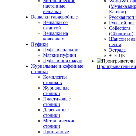
Металлические
World & Coun
настенные
(Музыка мир
вешалки
Кантри)
Вешалки гардеробные
Русская поп
Вешалки со
Русский рок
штангой
Сollections
Вешалки на
(Сборники)
колесиках
Шансон и ав
Пуфики
песня
Пуфы в спальню
Эстрада
Мягкие пуфики
+ ЕЩЕ
Пуфы в прихожую
Журнальные и кофейные
Проигрыватели в
столики
Комплекты
столиков
Журнальные
столики
Пластиковые
столики
Деревянные
столики
Металлические
столики
Приставные