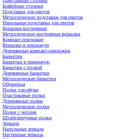
Приставные столики
Кофейные столики
Подставки для цветов
Металлические подставки для цветов
Напольные подставки для цветов
Вешалки костюмные
Металлические костюмные вешалки
Компакт-прихожие
Вешалки в прихожую
Деревянные компакт-прихожии
Банкетки
Банкетки в прихожую
Банкетки с полкой
Деревянные банкетки
Металлические банкетки
Обувницы
Полки для обуви
Пластиковые полки
Деревянные полки
Металлические полки
Полки с чехлом
Штабелируемые полки
Зеркала
Напольные зеркала
Настенные зеркала