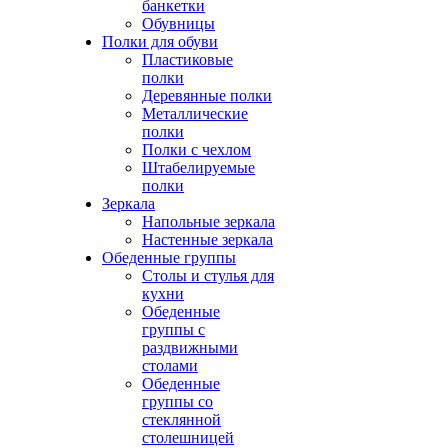
банкетки
Обувницы
Полки для обуви
Пластиковые
полки
Деревянные полки
Металлические
полки
Полки с чехлом
Штабелируемые
полки
Зеркала
Напольные зеркала
Настенные зеркала
Обеденные группы
Столы и стулья для
кухни
Обеденные
группы с
раздвижными
столами
Обеденные
группы со
стеклянной
столешницей