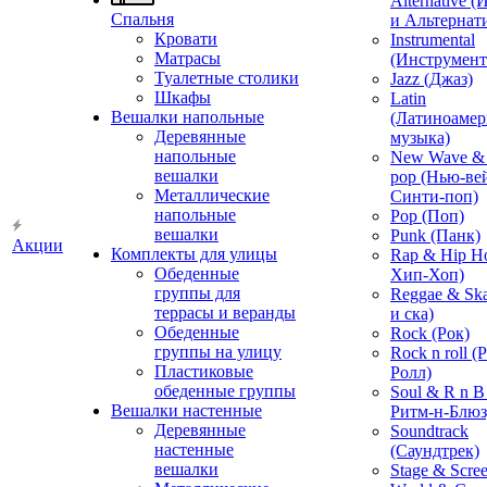
Alternative 
Спальня
и Альтернат
Кровати
Instrumental
Матрасы
(Инструмент
Туалетные столики
Jazz (Джаз)
Шкафы
Latin
Вешалки напольные
(Латиноамер
Деревянные
музыка)
напольные
New Wave & 
вешалки
pop (Нью-ве
Металлические
Синти-поп)
напольные
Pop (Поп)
вешалки
Punk (Панк)
Акции
Комплекты для улицы
Rap & Hip H
Обеденные
Хип-Хоп)
группы для
Reggae & Ska
террасы и веранды
и ска)
Обеденные
Rock (Рок)
группы на улицу
Rock n roll (
Пластиковые
Ролл)
обеденные группы
Soul & R n B
Вешалки настенные
Ритм-н-Блюз
Деревянные
Soundtrack
настенные
(Саундтрек)
вешалки
Stage & Scre