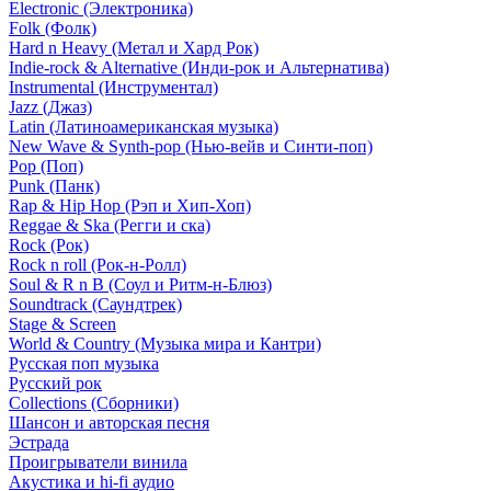
Electronic (Электроника)
Folk (Фолк)
Hard n Heavy (Метал и Хард Рок)
Indie-rock & Alternative (Инди-рок и Альтернатива)
Instrumental (Инструментал)
Jazz (Джаз)
Latin (Латиноамериканская музыка)
New Wave & Synth-pop (Нью-вейв и Синти-поп)
Pop (Поп)
Punk (Панк)
Rap & Hip Hop (Рэп и Хип-Хоп)
Reggae & Ska (Регги и ска)
Rock (Рок)
Rock n roll (Рок-н-Ролл)
Soul & R n B (Соул и Ритм-н-Блюз)
Soundtrack (Саундтрек)
Stage & Screen
World & Country (Музыка мира и Кантри)
Русская поп музыка
Русский рок
Сollections (Сборники)
Шансон и авторская песня
Эстрада
Проигрыватели винила
Акустика и hi-fi аудио