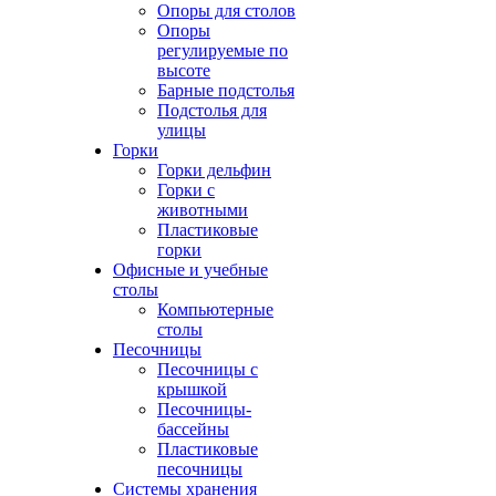
Опоры для столов
Опоры
регулируемые по
высоте
Барные подстолья
Подстолья для
улицы
Горки
Горки дельфин
Горки с
животными
Пластиковые
горки
Офисные и учебные
столы
Компьютерные
столы
Песочницы
Песочницы с
крышкой
Песочницы-
бассейны
Пластиковые
песочницы
Системы хранения