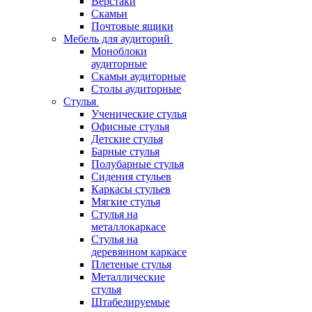
Верстаки
Скамьи
Почтовые ящики
Мебель для аудиторий
Моноблоки
аудиторные
Скамьи аудиторные
Столы аудиторные
Стулья
Ученические стулья
Офисные стулья
Детские стулья
Барные стулья
Полубарные стулья
Сидения стульев
Каркасы стульев
Мягкие стулья
Стулья на
металлокаркасе
Стулья на
деревянном каркасе
Плетеные стулья
Металлические
стулья
Штабелируемые