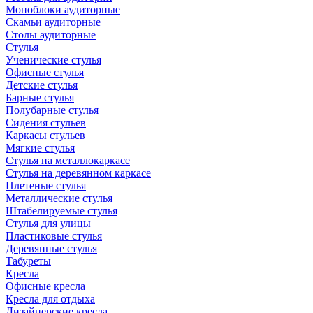
Моноблоки аудиторные
Скамьи аудиторные
Столы аудиторные
Стулья
Ученические стулья
Офисные стулья
Детские стулья
Барные стулья
Полубарные стулья
Сидения стульев
Каркасы стульев
Мягкие стулья
Стулья на металлокаркасе
Стулья на деревянном каркасе
Плетеные стулья
Металлические стулья
Штабелируемые стулья
Стулья для улицы
Пластиковые стулья
Деревянные стулья
Табуреты
Кресла
Офисные кресла
Кресла для отдыха
Дизайнерские кресла