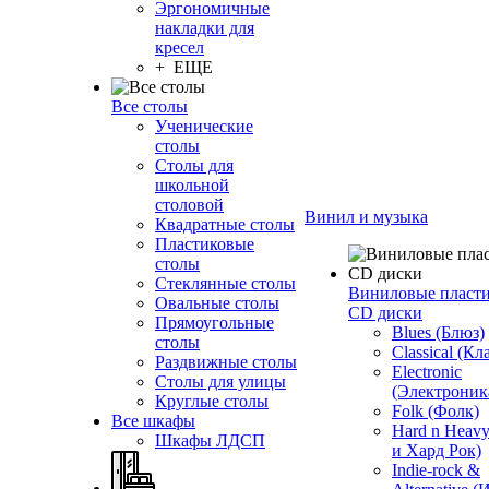
Эргономичные
накладки для
кресел
+ ЕЩЕ
Все столы
Ученические
столы
Столы для
школьной
столовой
Винил и музыка
Квадратные столы
Пластиковые
столы
Стеклянные столы
Виниловые пласт
Овальные столы
CD диски
Прямоугольные
Blues (Блюз)
столы
Classical (Кл
Раздвижные столы
Electronic
Столы для улицы
(Электроник
Круглые столы
Folk (Фолк)
Все шкафы
Hard n Heav
Шкафы ЛДСП
и Хард Рок)
Indie-rock &