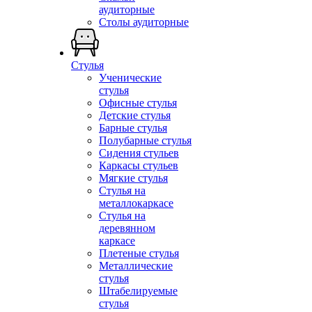
аудиторные
Столы аудиторные
Стулья
Ученические
стулья
Офисные стулья
Детские стулья
Барные стулья
Полубарные стулья
Сидения стульев
Каркасы стульев
Мягкие стулья
Стулья на
металлокаркасе
Стулья на
деревянном
каркасе
Плетеные стулья
Металлические
стулья
Штабелируемые
стулья