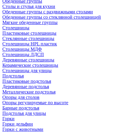
Обеденные группы
Столы и стулья для кухни
Обеденные группы с раздвижными столами
Обеденные группы со стеклянной столешницей
Мягкие обеденные группы
Столешницы
Пластиковые столешницы
Стеклянные столешницы
Столешницы HPL пластик
Столешницы МДФ
Столешницы ЛДСП
Деревянные столешницы
Керамические столешницы
Столешницы для улицы
Подстолья
Пластиковые подстолья
Деревянные подстолья
Металлические подстолья
Опоры для столов
Опоры регулируемые по высоте
Барные подстолья
Подстолья для улицы
Горки
Горки дельфин
Горки с животными