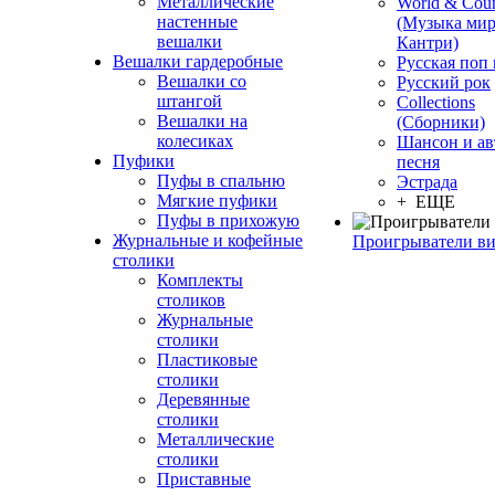
Металлические
World & Coun
настенные
(Музыка мир
вешалки
Кантри)
Вешалки гардеробные
Русская поп
Вешалки со
Русский рок
штангой
Сollections
Вешалки на
(Сборники)
колесиках
Шансон и ав
Пуфики
песня
Пуфы в спальню
Эстрада
Мягкие пуфики
+ ЕЩЕ
Пуфы в прихожую
Журнальные и кофейные
Проигрыватели в
столики
Комплекты
столиков
Журнальные
столики
Пластиковые
столики
Деревянные
столики
Металлические
столики
Приставные