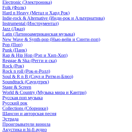
Electronic (Электроника)
Folk (Фолк)
Hard n Heavy (Метал и Хард Рок)
Indie-rock & Alternative (Инди-рок и Альтернатива)
Instrumental (Инструментал)
Jazz (Джаз)
Latin (Латиноамериканская музыка)
New Wave & Synth-pop (Нью-вейв и Синти-поп)
Pop (Поп)
Punk (Панк)
Rap & Hip Hop (Рэп и Хип-Хоп)
Reggae & Ska (Регги и ска)
Rock (Рок)
Rock n roll (Рок-н-Ролл)
Soul & R n B (Соул и Ритм-н-Блюз)
Soundtrack (Саундтрек)
Stage & Screen
World & Country (Музыка мира и Кантри)
Русская поп музыка
Русский рок
Сollections (Сборники)
Шансон и авторская песня
Эстрада
Проигрыватели винила
Акустика и hi-fi аудио