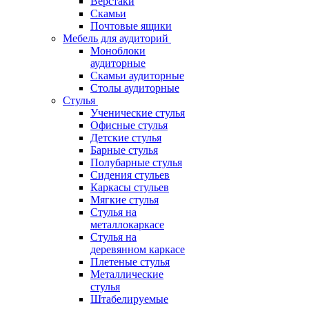
Верстаки
Скамьи
Почтовые ящики
Мебель для аудиторий
Моноблоки
аудиторные
Скамьи аудиторные
Столы аудиторные
Стулья
Ученические стулья
Офисные стулья
Детские стулья
Барные стулья
Полубарные стулья
Сидения стульев
Каркасы стульев
Мягкие стулья
Стулья на
металлокаркасе
Стулья на
деревянном каркасе
Плетеные стулья
Металлические
стулья
Штабелируемые