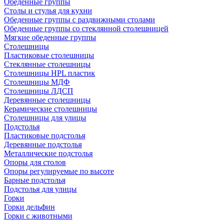
Обеденные группы
Столы и стулья для кухни
Обеденные группы с раздвижными столами
Обеденные группы со стеклянной столешницей
Мягкие обеденные группы
Столешницы
Пластиковые столешницы
Стеклянные столешницы
Столешницы HPL пластик
Столешницы МДФ
Столешницы ЛДСП
Деревянные столешницы
Керамические столешницы
Столешницы для улицы
Подстолья
Пластиковые подстолья
Деревянные подстолья
Металлические подстолья
Опоры для столов
Опоры регулируемые по высоте
Барные подстолья
Подстолья для улицы
Горки
Горки дельфин
Горки с животными