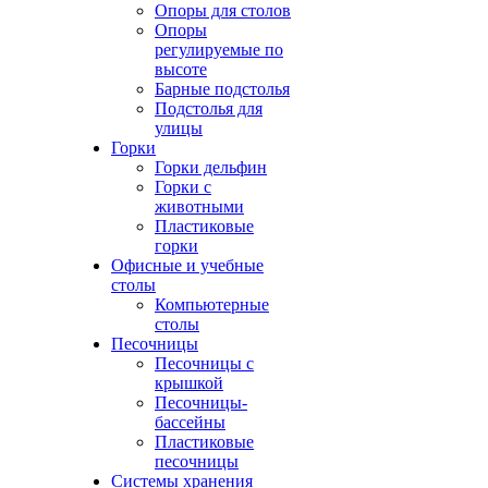
Опоры для столов
Опоры
регулируемые по
высоте
Барные подстолья
Подстолья для
улицы
Горки
Горки дельфин
Горки с
животными
Пластиковые
горки
Офисные и учебные
столы
Компьютерные
столы
Песочницы
Песочницы с
крышкой
Песочницы-
бассейны
Пластиковые
песочницы
Системы хранения