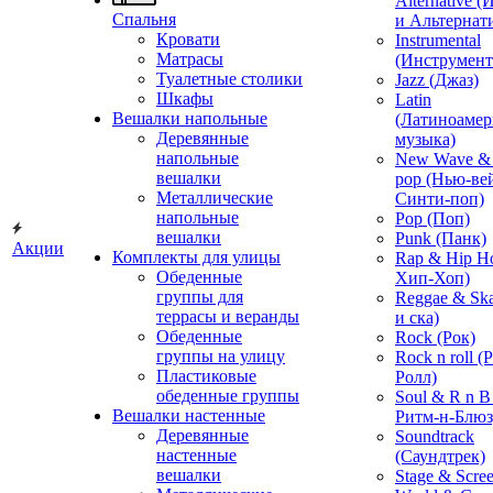
Alternative 
Спальня
и Альтернат
Кровати
Instrumental
Матрасы
(Инструмент
Туалетные столики
Jazz (Джаз)
Шкафы
Latin
Вешалки напольные
(Латиноамер
Деревянные
музыка)
напольные
New Wave & 
вешалки
pop (Нью-ве
Металлические
Синти-поп)
напольные
Pop (Поп)
вешалки
Punk (Панк)
Акции
Комплекты для улицы
Rap & Hip H
Обеденные
Хип-Хоп)
группы для
Reggae & Ska
террасы и веранды
и ска)
Обеденные
Rock (Рок)
группы на улицу
Rock n roll (
Пластиковые
Ролл)
обеденные группы
Soul & R n B
Вешалки настенные
Ритм-н-Блюз
Деревянные
Soundtrack
настенные
(Саундтрек)
вешалки
Stage & Scre