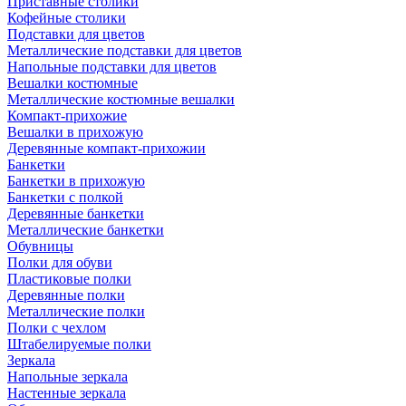
Приставные столики
Кофейные столики
Подставки для цветов
Металлические подставки для цветов
Напольные подставки для цветов
Вешалки костюмные
Металлические костюмные вешалки
Компакт-прихожие
Вешалки в прихожую
Деревянные компакт-прихожии
Банкетки
Банкетки в прихожую
Банкетки с полкой
Деревянные банкетки
Металлические банкетки
Обувницы
Полки для обуви
Пластиковые полки
Деревянные полки
Металлические полки
Полки с чехлом
Штабелируемые полки
Зеркала
Напольные зеркала
Настенные зеркала