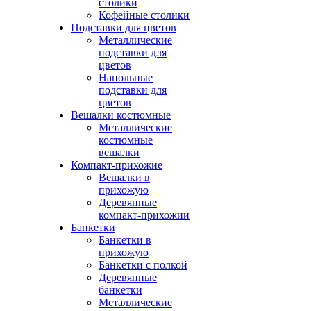
столики
Кофейные столики
Подставки для цветов
Металлические
подставки для
цветов
Напольные
подставки для
цветов
Вешалки костюмные
Металлические
костюмные
вешалки
Компакт-прихожие
Вешалки в
прихожую
Деревянные
компакт-прихожии
Банкетки
Банкетки в
прихожую
Банкетки с полкой
Деревянные
банкетки
Металлические