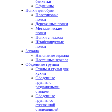
банкетки
Обувницы
Полки для обуви
Пластиковые
полки
Деревянные полки
Металлические
полки
Полки с чехлом
Штабелируемые
полки
Зеркала
Напольные зеркала
Настенные зеркала
Обеденные группы
Столы и стулья для
кухни
Обеденные
группы с
раздвижными
столами
Обеденные
группы со
стеклянной
столешницей