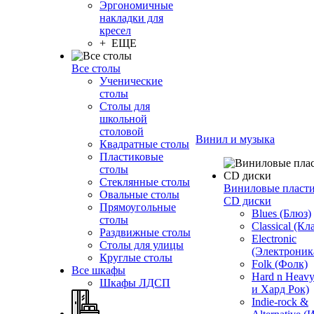
Эргономичные
накладки для
кресел
+ ЕЩЕ
Все столы
Ученические
столы
Столы для
школьной
столовой
Винил и музыка
Квадратные столы
Пластиковые
столы
Стеклянные столы
Виниловые пласт
Овальные столы
CD диски
Прямоугольные
Blues (Блюз)
столы
Classical (Кл
Раздвижные столы
Electronic
Столы для улицы
(Электроник
Круглые столы
Folk (Фолк)
Все шкафы
Hard n Heav
Шкафы ЛДСП
и Хард Рок)
Indie-rock &