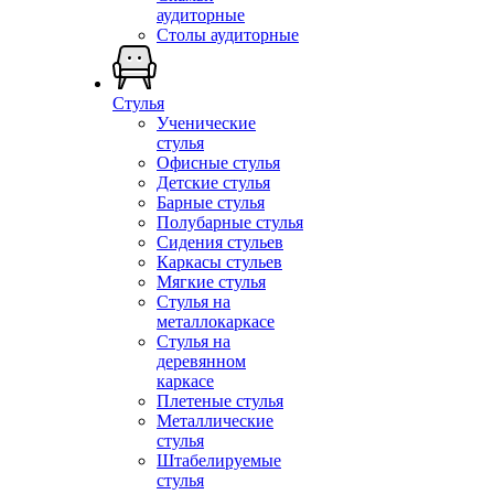
аудиторные
Столы аудиторные
Стулья
Ученические
стулья
Офисные стулья
Детские стулья
Барные стулья
Полубарные стулья
Сидения стульев
Каркасы стульев
Мягкие стулья
Стулья на
металлокаркасе
Стулья на
деревянном
каркасе
Плетеные стулья
Металлические
стулья
Штабелируемые
стулья