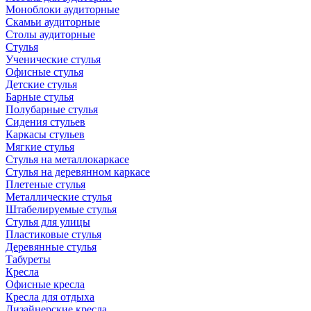
Моноблоки аудиторные
Скамьи аудиторные
Столы аудиторные
Стулья
Ученические стулья
Офисные стулья
Детские стулья
Барные стулья
Полубарные стулья
Сидения стульев
Каркасы стульев
Мягкие стулья
Стулья на металлокаркасе
Стулья на деревянном каркасе
Плетеные стулья
Металлические стулья
Штабелируемые стулья
Стулья для улицы
Пластиковые стулья
Деревянные стулья
Табуреты
Кресла
Офисные кресла
Кресла для отдыха
Дизайнерские кресла