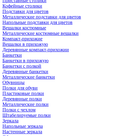
Приставные столики
Кофейные столики
Подставки для цветов
Металлические подставки для цветов
Напольные подставки для цветов
Вешалки костюмные
Металлические костюмные вешалки
Компакт-прихожие
Вешалки в прихожую
Деревянные компакт-прихожии
Банкетки
Банкетки в прихожую
Банкетки с полкой
Деревянные банкетки
Металлические банкетки
Обувницы
Полки для обуви
Пластиковые полки
Деревянные полки
Металлические полки
Полки с чехлом
Штабелируемые полки
Зеркала
Напольные зеркала
Настенные зеркала