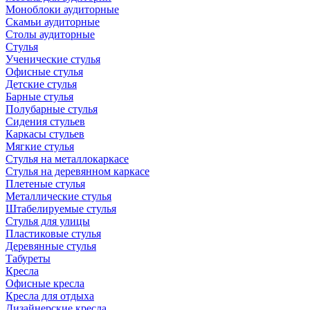
Моноблоки аудиторные
Скамьи аудиторные
Столы аудиторные
Стулья
Ученические стулья
Офисные стулья
Детские стулья
Барные стулья
Полубарные стулья
Сидения стульев
Каркасы стульев
Мягкие стулья
Стулья на металлокаркасе
Стулья на деревянном каркасе
Плетеные стулья
Металлические стулья
Штабелируемые стулья
Стулья для улицы
Пластиковые стулья
Деревянные стулья
Табуреты
Кресла
Офисные кресла
Кресла для отдыха
Дизайнерские кресла