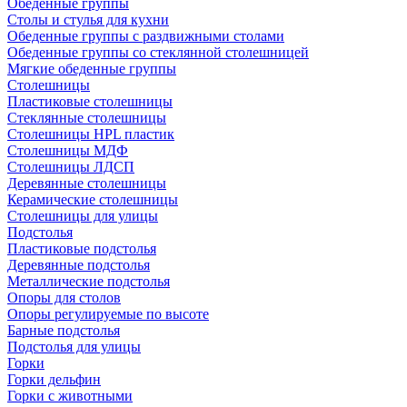
Обеденные группы
Столы и стулья для кухни
Обеденные группы с раздвижными столами
Обеденные группы со стеклянной столешницей
Мягкие обеденные группы
Столешницы
Пластиковые столешницы
Стеклянные столешницы
Столешницы HPL пластик
Столешницы МДФ
Столешницы ЛДСП
Деревянные столешницы
Керамические столешницы
Столешницы для улицы
Подстолья
Пластиковые подстолья
Деревянные подстолья
Металлические подстолья
Опоры для столов
Опоры регулируемые по высоте
Барные подстолья
Подстолья для улицы
Горки
Горки дельфин
Горки с животными